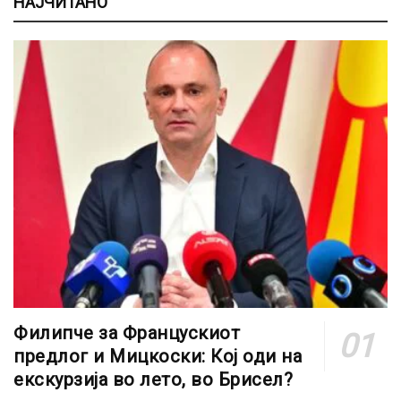
НАЈЧИТАНО
Филипче за Францускиот
предлог и Мицкоски: Кој оди на
екскурзија во лето, во Брисел?