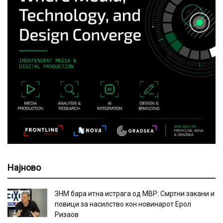
Најново
ЗНМ бара итна истрага од МВР: Смртни закани и
повици за насилство кон новинарот Ерол
Ризаов