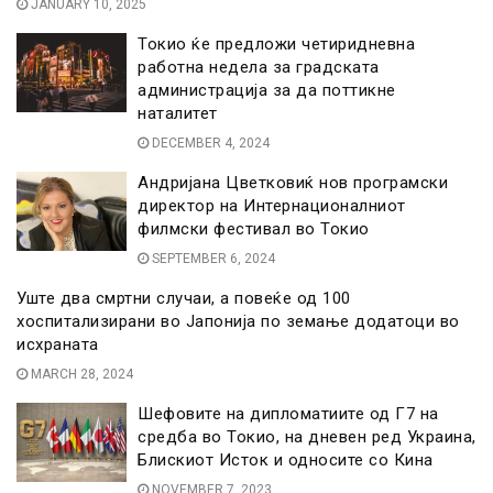
JANUARY 10, 2025
Токио ќе предложи четиридневна
работна недела за градската
администрација за да поттикне
наталитет
DECEMBER 4, 2024
Андријана Цветковиќ нов програмски
директор на Интернационалниот
филмски фестивал во Токио
SEPTEMBER 6, 2024
Уште два смртни случаи, а повеќе од 100
хоспитализирани во Јапонија по земање додатоци во
исхраната
MARCH 28, 2024
Шефовите на дипломатиите од Г7 на
средба во Токио, на дневен ред Украина,
Блискиот Исток и односите со Кина
NOVEMBER 7, 2023