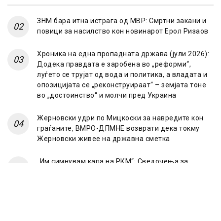
ЗНМ бара итна истрага од МВР: Смртни закани и
повици за насилство кон новинарот Ерол Ризаов
Хроника на една пропадната држава (јули 2026):
Додека правдата е заробена во „реформи“,
луѓето се трујат од вода и политика, а владата и
опозицијата се „реконструираат“ – земјата тоне
во „достоинство“ и молчи пред Украина
Жерновски удри по Мицкоски за навредите кон
граѓаните, ВМРО-ДПМНЕ возврати дека токму
Жерновски живее на државна сметка
„Им симнувам капа на РКМ“: Сведочења за
случајот „Мазут“