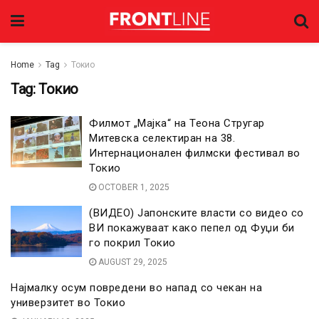
Home
Tag
Токио
Tag:
Токио
Филмот „Мајка“ на Теона Стругар
Митевска селектиран на 38.
Интернационален филмски фестивал во
Токио
OCTOBER 1, 2025
(ВИДЕО) Јапонските власти со видео со
ВИ покажуваат како пепел од Фуџи би
го покрил Токио
AUGUST 29, 2025
Најмалку осум повредени во напад со чекан на
универзитет во Токио