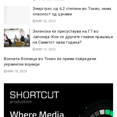
Земјотрес од 6,2 степени во Токио, нема
опасност од цунами
MAY 26, 2023
Зеленски ќе присуствува на Г7 во
Јапонија-Кои се другите главни прашања
на Самитот оваа година?
MAY 19, 2023
Воената болница во Токио ќе прими повредени
украински војници
MAY 18, 2023