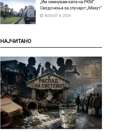
„Им симнувам капа на РКМ“:
Сведочења за случајот „Мазут“
AUGUST 6, 2026
НАЈЧИТАНО