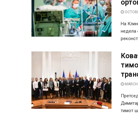
орто
OCTOBE
На Клин
недела 
реконстр
Кова
тимо
тран
MARCH 
Претсед
Димитар
тимот шт