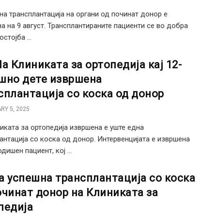
на трансплантација на органи од починат донор е
а на 9 август. Трансплантираните пациенти се во добра
стојба ...
На Клиниката за ортопедија кај 12-
шно дете извршена
сплантација со коска од донор
RY 5, 2025
иката за ортопедија извршена е уште една
антација со коска од донор. Интервенцијата е извршена
одишен пациент, кој ...
а успешна трансплантација со коска
очинат донор на Клиниката за
педија