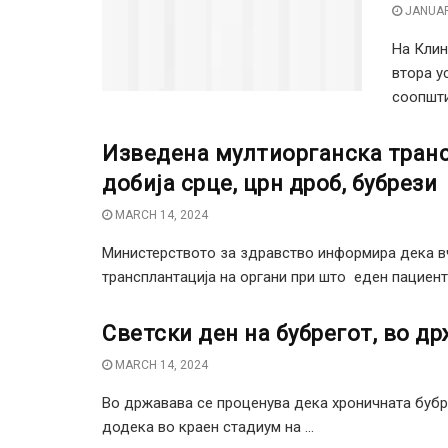
JANUAR
На Клин
втора у
соопшти
Изведена мултиорганска транс
добија срце, црн дроб, бубрези
MARCH 14, 2024
Министерството за здравство информира дека в
трансплантација на органи при што еден пациент д
Светски ден на бубрегот, во др
MARCH 14, 2024
Во државава се проценува дека хроничната бубре
додека во краен стадиум на ...