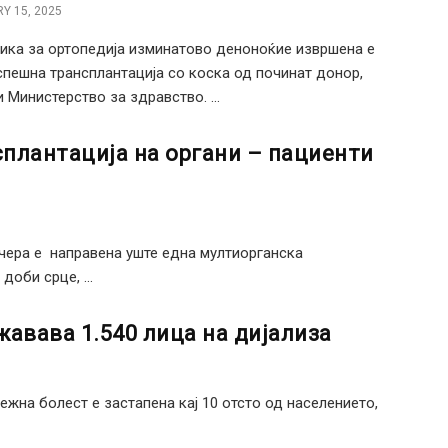
Y 15, 2025
ика за ортопедија изминатово деноноќие извршена е
спешна трансплантација со коска од починат донор,
 Министерство за здравство. ...
плантација на органи – пациенти
чера е направена уште една мултиорганска
оби срце, ...
жавава 1.540 лица на дијализа
жна болест е застапена кај 10 отсто од населението,