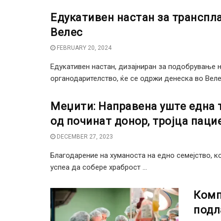
Едукативен настан за транспл
Велес
FEBRUARY 20, 2024
Едукативен настан, дизајниран за подобрување н
органодарителство, ќе се одржи денеска во Велес.
Меџити: Направена уште една т
од починат донор, тројца паци
DECEMBER 27, 2023
Благодарение на хуманоста на едно семејство, ко
успеа да собере храброст ...
Комп
подл