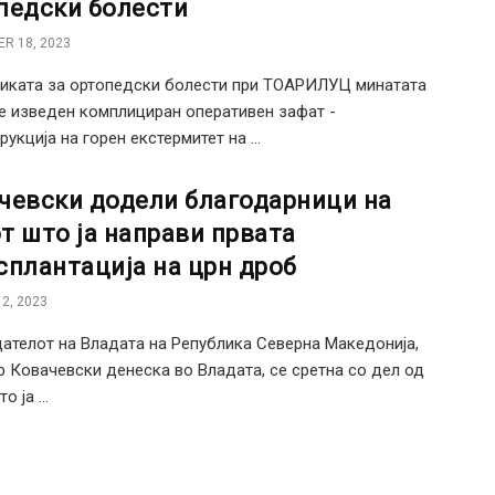
педски болести
R 18, 2023
иката за ортопедски болести при ТОАРИЛУЦ минатата
е изведен комплициран оперативен зафат -
укција на горен екстермитет на ...
чевски додели благодарници на
т што ја направи првата
сплантација на црн дроб
2, 2023
ателот на Владата на Република Северна Македонија,
 Ковачевски денеска во Владата, се сретна со дел од
о ја ...