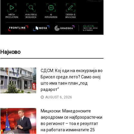
Најново
СДСМ: Кој оди на екскурзија во
Брисел среде лето? Само оној
што има таен план „под
радарот“
AUGUST 6, 2026
Мицкоски: Македонските
аеродроми се најбрзорастечки
во регионот – тоа е резултат
на работата изминатите 25