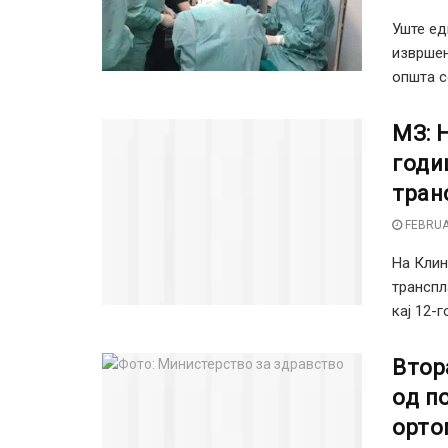
Уште ед
извршен
општа со
МЗ: 
годи
тран
FEBRUA
На Клин
транспл
кај 12-г
Втор
од п
орто