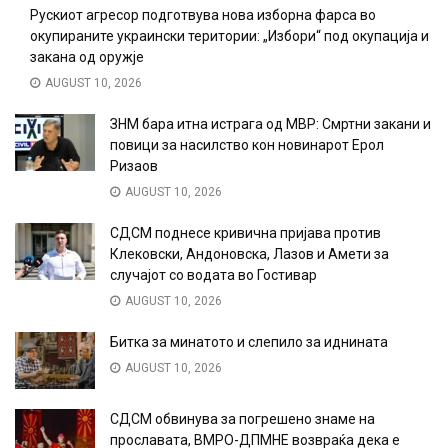
Рускиот агресор подготвува нова изборна фарса во
окупираните украински територии: „Избори“ под окупација и
закана од оружје
AUGUST 10, 2026
ЗНМ бара итна истрага од МВР: Смртни закани и
повици за насилство кон новинарот Ерол
Ризаов
AUGUST 10, 2026
СДСМ поднесе кривична пријава против
Клековски, Андоновска, Лазов и Амети за
случајот со водата во Гостивар
AUGUST 10, 2026
Битка за минатото и слепило за иднината
AUGUST 10, 2026
СДСМ обвинува за погрешено знаме на
прославата, ВМРО-ДПМНЕ возвраќа дека е