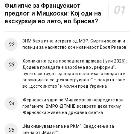
Филипче за Францускиот
предлог и Мицкоски: Кој оди на
екскурзија во лето, во Брисел?
ЗНМ бара итна истрага од МВР: Смртни закани и
повици за насилство кон новинарот Ерол Ризаов
Хроника на една пропадната држава (јули 2026):
Додека правдата е заробена во „реформи“,
луѓето се трујат од вода и политика, а владата и
опозицијата се „реконструираат“ – земјата тоне
во „достоинство“ и молчи пред Украина
Жерновски удри по Мицкоски за навредите кон
граѓаните, ВМРО-ДПМНЕ возврати дека токму
Жерновски живее на државна сметка
„Им симнувам капа на РКМ“: Сведочења за
случајот „Мазут“