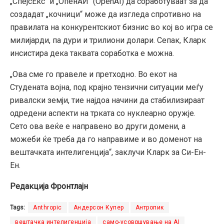
„СпејсЕкс“ и „ОпенАИ“ (OpenAI) да соработуваат за да
создадат „кочници“ може да изгледа спротивно на
правилата на конкурентскиот бизнис во кој во игра се
милијарди, па дури и трилиони долари. Сепак, Кларк
инсистира дека таквата соработка е можна.
„Ова сме го правеле и претходно. Во екот на
Студената војна, под крајно тензични ситуации меѓу
ривалски земји, тие најдоа начини да стабилизираат
одредени аспекти на трката со нуклеарно оружје.
Сето ова веќе е направено во други домени, а
можеби ќе треба да го направиме и во доменот на
вештачката интелигенција“, заклучи Кларк за Си-Ен-
Ен.
Редакција Фронтлајн
Tags:
Anthropic
Андерсон Купер
Антропик
вештачка интелигенција
само-усовршување на AI