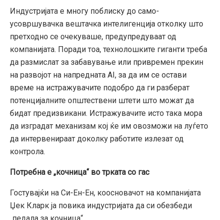
Индустријата е многу поблиску до само-
усовршувачка вештачка интелигенција отколку што
претходно се очекуваше, предупредуваат од
компанијата. Поради тоа, технолошките гиганти треба
да размислат за забавување или привремен прекин
на развојот на напредната AI, за да им се остави
време на истражувачите подобро да ги разберат
потенцијалните општествени штети што можат да
бидат предизвикани. Истражувачите исто така мора
да изградат механизам кој ќе им овозможи на луѓето
да интервенираат доколку работите излезат од
контрола.
Потребна е „кочница“ во трката со гас
Гостувајќи на Си-Ен-Ен, коосновачот на компанијата
Џек Кларк ја повика индустријата да си обезбеди
„педала за кочница“.