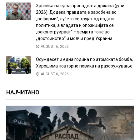
Хроника на една пропадната држава (јули
2026): Додека правдата е заробена во
„реформи“, луѓето се трујат од вода и
политика, а владата и опозицијата се
„реконструираат“ – земјата тоне во
„достоинство“ и молчи пред Украина
AUGUST 6, 2026
Осумдесет и една година по атомската бомба,
Хирошима повторно повика на разоружување
AUGUST 6, 2026
НАЈЧИТАНО