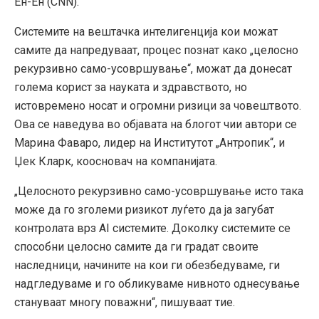
Ен-Ен (CNN).
Системите на вештачка интелигенција кои можат
самите да напредуваат, процес познат како „целосно
рекурзивно само-усовршување“, можат да донесат
голема корист за науката и здравството, но
истовремено носат и огромни ризици за човештвото.
Ова се наведува во објавата на блогот чии автори се
Марина Фаваро, лидер на Институтот „Антропик“, и
Џек Кларк, коосновач на компанијата.
„Целосното рекурзивно само-усовршување исто така
може да го зголеми ризикот луѓето да ја загубат
контролата врз AI системите. Доколку системите се
способни целосно самите да ги градат своите
наследници, начините на кои ги обезбедуваме, ги
надгледуваме и го обликуваме нивното однесување
стануваат многу поважни“, пишуваат тие.