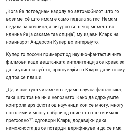
„Кога ќе погледнам надолу во автомобилот што го
возиме, сè што имам е само педала за гас. Немам
педала за кочница, а сигурно во некој момент во
иднина ќе ја сакаме таа опција“, му изјави Кларк на
новинарот Андерсон Купер во интервјуто.
Купер го посочи примерот од научно-фантастичните
филмови каде вештачката интелигенција се крева за
да ги уништи луѓето, прашувајќи го Кларк дали токму
од тоа се плаши.
„Да, и ние тука читаме и гледаме научна фантастика,
така што тоа не ни е непознато. Како да одржувате
контрола врз флоти од научници кои се многу, многу
поголеми и многу побрзи од оние што сте ги имале
претходно?“, одговори Кларк, додавајќи дека
неможноста да се потврди, верификува и да се има