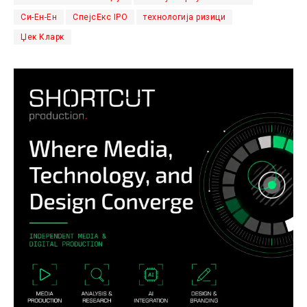
Си-Ен-Ен
СпејсЕкс IPO
технологија ризици
Џек Кларк