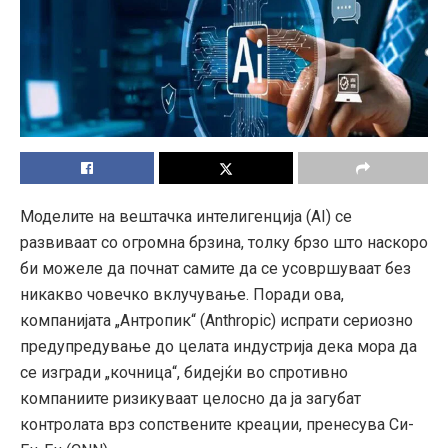
Моделите на вештачка интелигенција (AI) се
развиваат со огромна брзина, толку брзо што наскоро
би можеле да почнат самите да се усовршуваат без
никакво човечко вклучување. Поради ова,
компанијата „Антропик“ (Anthropic) испрати сериозно
предупредување до целата индустрија дека мора да
се изгради „кочница“, бидејќи во спротивно
компаниите ризикуваат целосно да ја загубат
контролата врз сопствените креации, пренесува Си-