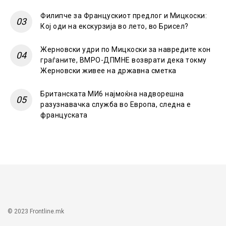
Филипче за Францускиот предлог и Мицкоски:
Кој оди на екскурзија во лето, во Брисел?
Жерновски удри по Мицкоски за навредите кон
граѓаните, ВМРО-ДПМНЕ возврати дека токму
Жерновски живее на државна сметка
Британската МИ6 најмоќна надворешна
разузнавачка служба во Европа, следна е
француската
© 2023 Frontline.mk