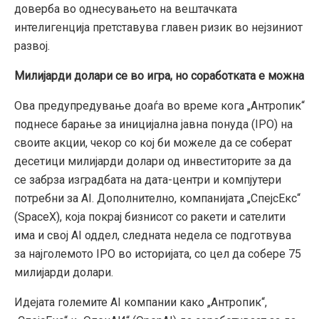
доверба во однесувањето на вештачката
интелигенција претставува главен ризик во нејзиниот
развој.
Милијарди долари се во игра, но соработката е можна
Ова предупредување доаѓа во време кога „Антропик“
поднесе барање за иницијална јавна понуда (IPO) на
своите акции, чекор со кој би можеле да се соберат
десетици милијарди долари од инвеститорите за да
се забрза изградбата на дата-центри и компјутери
потребни за AI. Дополнително, компанијата „СпејсЕкс“
(SpaceX), која покрај бизнисот со ракети и сателити
има и свој AI оддел, следната недела се подготвува
за најголемото IPO во историјата, со цел да собере 75
милијарди долари.
Идејата големите AI компании како „Антропик“,