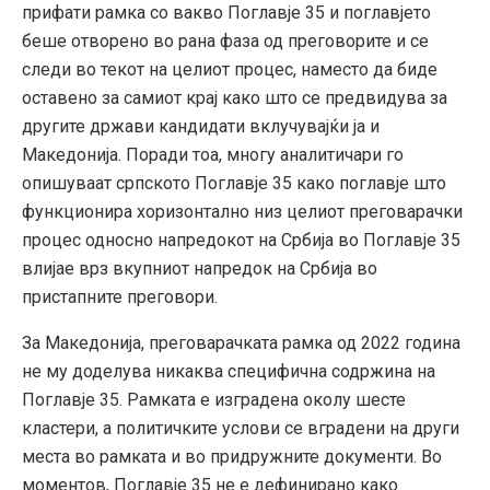
прифати рамка со вакво Поглавје 35 и поглавјето
беше отворено во рана фаза од преговорите и се
следи во текот на целиот процес, наместо да биде
оставено за самиот крај како што се предвидува за
другите држави кандидати вклучувајќи ја и
Македонија. Поради тоа, многу аналитичари го
опишуваат српското Поглавје 35 како поглавје што
функционира хоризонтално низ целиот преговарачки
процес односно напредокот на Србија во Поглавје 35
влијае врз вкупниот напредок на Србија во
пристапните преговори.
За Македонија, преговарачката рамка од 2022 година
не му доделува никаква специфична содржина на
Поглавје 35. Рамката е изградена околу шесте
кластери, а политичките услови се вградени на други
места во рамката и во придружните документи. Во
моментов, Поглавје 35 не е дефинирано како