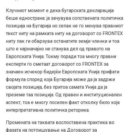
Клучниот момент е дека бугарската декларација
беше еднострана: ја зачувува сопствената политичка
позиција на Бугарија но сепак не го менува правниот
текст ниту на рамката ниту на договорот со FRONTEX
ниту пак ги обврзува останатите земји членки и тоа
што е најзначајно не станува дел од правото на
Европската Унија. Токму поради тоа многу правни
експерти го сметаат договорот со FRONTEX за
значаен исчекор бидејќи Европската Унија прифати
формула според која Бугарија може да ја задржи
својата позиција, без притоа самата Унија да ја
преземе таа позиција. Од правен и институционален
аспект, тоа е многу посилен факт отколку било која
интерпретативна политичка реторика.
Промената на таквата воспоставена практика во
фазата на потпишување на Договорот за