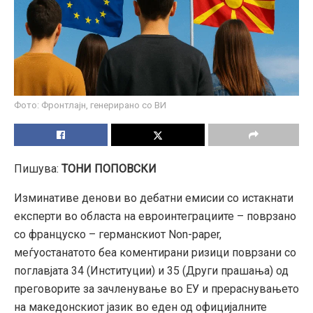
Фото: Фронтлајн, генерирано со ВИ
Пишува:
ТОНИ ПОПОВСКИ
Изминативе денови во дебатни емисии со истакнати
експерти во областа на евроинтеграциите – поврзано
со француско – германскиот Non-paper,
меѓуостанатото беа коментирани ризици поврзани со
поглавјата 34 (Институции) и 35 (Други прашања) од
преговорите за зачленување во ЕУ и прераснувањето
на македонскиот јазик во еден од официјалните