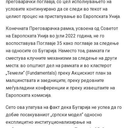
преговарачки поглавја, со цел исполнувањето на
условите континуирано да се следи во текот на
целиот процес на пристапување во Европската Унија.
Конечната Преговарачка рамка, усвоена од Советот
на Европската Унија во јули 2022 година, не го
воспоставува Поглавје 35 како поглавје за следење
на односите со Бугарија. Наместо тоа, рамката ги
сместува клучните механизми за следење на други
места: во општиот дел на рамката и во кластерот
„Темели“ (Fundamentals) преку Акцискиот план за
малцинствата и заедниците; преку редовните
меѓувладини конференции и преку извештаите на
Европската комисија.
Сето ова упатува на факт дека Бугарија не успеа да го
добие посакуваниот „српски модел“ односно
експлицитно институционализирање на