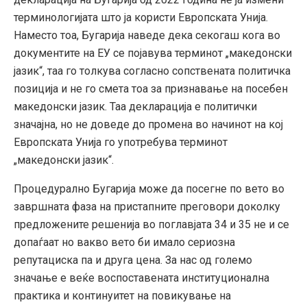
терминологијата што ја користи Европската Унија.
Наместо тоа, Бугарија наведе дека секогаш кога во
документите на ЕУ се појавува терминот „македонски
јазик“, таа го толкува согласно сопствената политичка
позиција и не го смета тоа за признавање на посебен
македонски јазик. Таа декларација е политички
значајна, но не доведе до промена во начинот на кој
Европската Унија го употребува терминот
„македонски јазик“.
Процедурално Бугарија може да посегне по вето во
завршната фаза на пристапните преговори доколку
предложените решенија во поглавјата 34 и 35 не и се
допаѓаат но вакво вето би имало сериозна
репутациска па и друга цена. За нас од големо
значање е веќе воспоставената институционална
практика и континуитет на повикување на