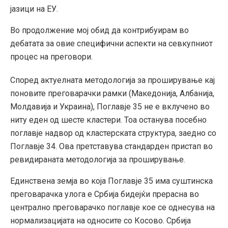
јазици на ЕУ.
Во продолжение мој обид да контрибуирам во
дебатата за овие специфични аспекти на севкупниот
процес на преговори.
Според актуелната методологија за проширување кај
поновите преговарачки рамки (Македонија, Албанија,
Молдавија и Украина), Поглавје 35 не е вклучено во
ниту еден од шесте кластери. Тоа останува посебно
поглавје надвор од кластерската структура, заедно со
Поглавје 34. Ова претставува стандарден пристап во
ревидираната методологија за проширување.
Единствена земја во која Поглавје 35 има суштинска
преговарачка улога е Србија бидејќи прерасна во
централно преговарачко поглавје кое се однесува на
нормализацијата на односите со Косово. Србија