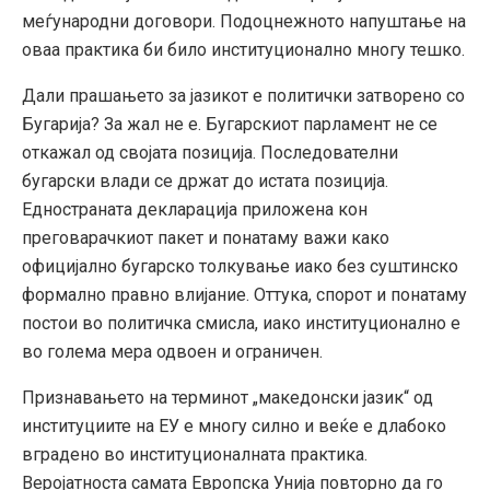
меѓународни договори. Подоцнежното напуштање на
оваа практика би било институционално многу тешко.
Дали прашањето за јазикот е политички затворено со
Бугарија? За жал не е. Бугарскиот парламент не се
откажал од својата позиција. Последователни
бугарски влади се држат до истата позиција.
Едностраната декларација приложена кон
преговарачкиот пакет и понатаму важи како
официјално бугарско толкување иако без суштинско
формално правно влијание. Оттука, спорот и понатаму
постои во политичка смисла, иако институционално е
во голема мера одвоен и ограничен.
Признавањето на терминот „македонски јазик“ од
институциите на ЕУ е многу силно и веќе е длабоко
вградено во институционалната практика.
Веројатноста самата Европска Унија повторно да го