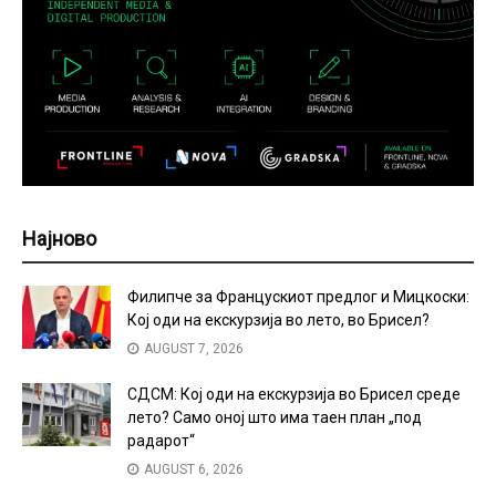
Најново
Филипче за Францускиот предлог и Мицкоски:
Кој оди на екскурзија во лето, во Брисел?
AUGUST 7, 2026
СДСМ: Кој оди на екскурзија во Брисел среде
лето? Само оној што има таен план „под
радарот“
AUGUST 6, 2026