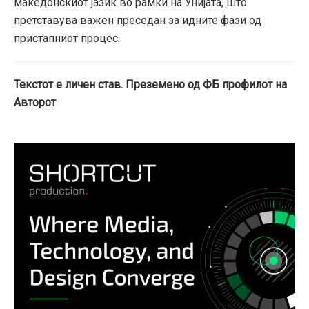
македонскиот јазик во рамки на Унијата, што
претставува важен преседан за идните фази од
пристапниот процес.
Текстот е личен став. Преземено од ФБ профилот на
Авторот