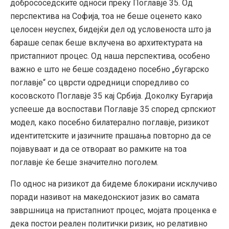
добрососедските односи преку Поглавје 35. Од
перспектива на Софија, тоа не беше оценето како
целосен неуспех, бидејќи дел од условеноста што ја
бараше сепак беше вклучена во архитектурата на
пристапниот процес. Од наша перспектива, особено
важно е што не беше создадено посебно „бугарско
поглавје“ со цврсти одредници споредливо со
косовското Поглавје 35 кај Србија. Доколку Бугарија
успееше да воспостави Поглавје 35 според српскиот
модел, како посебно билатерално поглавје, ризикот
идентитетските и јазичните прашања повторно да се
појавуваат и да се отвораат во рамките на тоа
поглавје ќе беше значително поголем.
По однос на ризикот да бидеме блокирани исклучиво
поради називот на македонскиот јазик во самата
завршница на пристапниот процес, мојата проценка е
дека постои реален политички ризик, но релативно