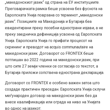
„македонскиот јазик“ од страна на ЕУ институциите.
Преговарачката рамка беше усвоена без фуснота на
Европската Унија поврзана со терминот „македонски
јазик“. Позициите на Македонија и Бугарија беа
евидентирани преку посебни еднострани изјави, а не
преку заедничка дефиниција усвоена од Европската
Унија. Европската Унија го прифати процесот на
скрининг и преводот на acquis communautaire на
македонски јазик. Договорот со FRONTEX беше
потпишан во 2022 година на македонски јазик, при
што сите 27 земји членки се согласија со текстот, а
Бугарија приложи сопствена еднострана декларација.
Договорот со FRONTEX е особено важен затоа што
создаде практичен преседан. Европската Унија склучи
меѓународен договор на македонски јазик без да
внесе квалификација или ограда на ниво на Унијата
во однос на јазикот.