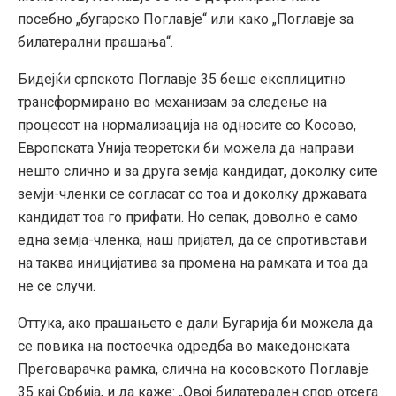
посебно „бугарско Поглавје“ или како „Поглавје за
билатерални прашања“.
Бидејќи српското Поглавје 35 беше експлицитно
трансформирано во механизам за следење на
процесот на нормализација на односите со Косово,
Европската Унија теоретски би можела да направи
нешто слично и за друга земја кандидат, доколку сите
земји-членки се согласат со тоа и доколку државата
кандидат тоа го прифати. Но сепак, доволно е само
една земја-членка, наш пријател, да се спротивстави
на таква иницијатива за промена на рамката и тоа да
не се случи.
Оттука, ако прашањето е дали Бугарија би можела да
се повика на постоечка одредба во македонската
Преговарачка рамка, слична на косовското Поглавје
35 кај Србија, и да каже: „Овој билатерален спор отсега