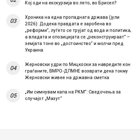
Кој оди на екскурзија во лето, во Брисел?
Хроника на една пропадната држава (јули
2026): Додека правдата е заробена во
„реформи“, луѓето се трујат од вода и политика,
а владата и опозицијата се „реконструираат“ –
земјата тоне во „достоинство“ и молчи пред
Украина
Жерновски удри по Мицкоски за навредите кон
граѓаните, ВМРО-ДПМНЕ возврати дека токму
Жерновски живее на државна сметка
„Им симнувам капа на РКМ“: Сведочења за
случајот „Мазут“