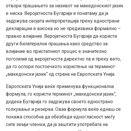
отвори прашањето за називот на македонскиот јазик
е ниска. Веројатноста Бугарија и понатаму да ја
задржува својата интерпретација преку еднострани
декларации е висока но не предизвика формално –
правно влијание. Веројатноста Бугарија да користи
други билатерални прашања како средство за
влијание во пристапниот процес е значително
поголема од веројатноста директно па и преку вето,
да го оспори постоечкото користење на терминот
„македонски јазик“ од страна на Европската Унија.
Европската Унија веќе применува функционална
формула, го користи терминот „македонски јазик“,
додека Бугарија го задржува своето еднострано
толкување и резерва. Оваа формула веќе еднаш се
покажа способна да обезбеди едногласност меѓу
сите земји членки, да ја заштити употребата на