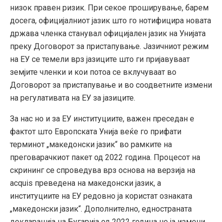
низок правен ризик. При секое проширување, барем
досега, официјалниот јазик што го нотифицира новата
држава членка станувал официјален јазик на Унијата
преку Договорот за пристапување. Јазичниот режим
на ЕУ се темели врз јазиците што ги пријавуваат
земјите членки и кои потоа се вклучуваат во
Договорот за пристапување и во соодветните измени
на регулативата на ЕУ за јазиците.
За нас но и за ЕУ институциите, важен преседан е
фактот што Европската Унија веќе го прифати
терминот „македонски јазик“ во рамките на
преговарачкиот пакет од 2022 година. Процесот на
скрининг се спроведува врз основа на верзија на
acquis преведена на македонски јазик, а
институциите на ЕУ редовно ја користат ознаката
„македонски јазик“. Дополнително, едностраната
декларација на Бугарија од 2022 година не ја измени