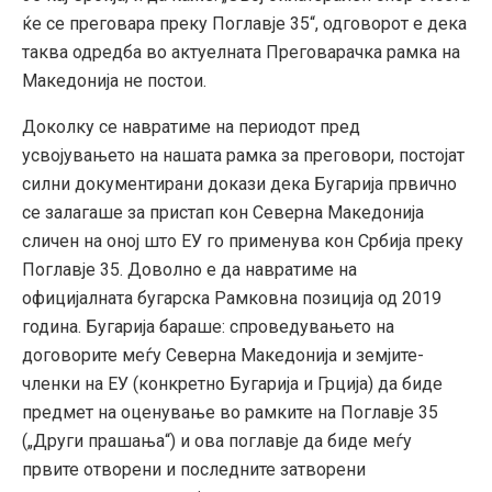
ќе се преговара преку Поглавје 35“, одговорот е дека
таква одредба во актуелната Преговарачка рамка на
Македонија не постои.
Доколку се навратиме на периодот пред
усвојувањето на нашата рамка за преговори, постојат
силни документирани докази дека Бугарија првично
се залагаше за пристап кон Северна Македонија
сличен на оној што ЕУ го применува кон Србија преку
Поглавје 35. Доволно е да навратиме на
официјалната бугарска Рамковна позиција од 2019
година. Бугарија бараше: спроведувањето на
договорите меѓу Северна Македонија и земјите-
членки на ЕУ (конкретно Бугарија и Грција) да биде
предмет на оценување во рамките на Поглавје 35
(„Други прашања“) и ова поглавје да биде меѓу
првите отворени и последните затворени