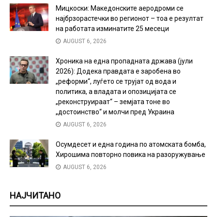
Мицкоски: Македонските аеродроми се
најбрзорастечки во регионот – тоа е резултат
на работата изминатите 25 месеци
AUGUST 6, 2026
Хроника на една пропадната држава (јули
2026): Додека правдата е заробена во
„реформи“, луѓето се трујат од вода и
политика, а владата и опозицијата се
„реконструираат“ – земјата тоне во
„достоинство“ и молчи пред Украина
AUGUST 6, 2026
Осумдесет и една година по атомската бомба,
Хирошима повторно повика на разоружување
AUGUST 6, 2026
НАЈЧИТАНО