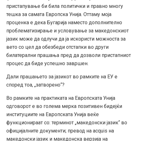
пристапување би била политички и правно многу
тешка за самата Европска Унија. Оттаму моја
проценка е дека Бугарија наместо дополнително
проблематизирање и условување за македонскиот
јазик може да одлучи да ја искористи можноста за
вето со цел да обезбеди отстапки во други
билатерални прашања пред да дозволи пристапниот
процес да биде успешно завршен.
Дали прашањето за јазикот во рамките на ЕУ е
според тоа, „затворено“?
Во рамките на практиката на Европската Унија
одговорот е во голема мерка позитивен бидејќи
институциите на Европската Унија веќе
функционираат со: терминот „македонски јазик“ во
официјалните документи; превод на acquis на
македонски јазик и македонска верзија на