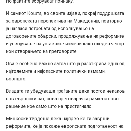
Но фактите зборуваат поинаку.
И самиот Кошта, во своите изјави, покрај поддршката
за европската перспектива на Македонија, повторно
ја нагласи потребата од исполнување на
договорените обврски, продолжување на реформите
и усвојување на уставните измени како следен чекор
кон отворањето на преговорите.
Ова е особено важно затоа што ја разоткрива една од
најголемите и најопасните политички измами,
воопшто.
Владата ги убедуваше граѓаните дека постои некаков
нов европски пат, нова преговарачка рамка и ново
решение кое само што не пристигнало.
Мицкоски тврдеше дека најпрво ќе ги заврши
реформите, ќе ја покаже европската подготвеност на