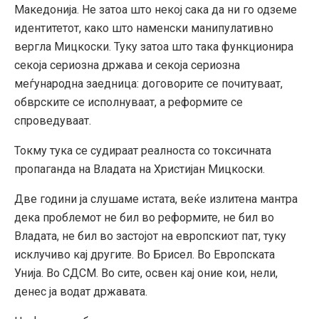
Македонија. Не затоа што некој сака да ни го одземе
идентитетот, како што наменски манипулативно
вергла Мицкоски. Туку затоа што така функционира
секоја сериозна држава и секоја сериозна
меѓународна заедница: договорите се почитуваат,
обврските се исполнуваат, а реформите се
спроведуваат.
Токму тука се судираат реалноста со токсичната
пропаганда на Владата на Христијан Мицкоски.
Две години ја слушаме истата, веќе излитена мантра
дека проблемот не бил во реформите, не бил во
Владата, не бил во застојот на европскиот пат, туку
исклучиво кај другите. Во Брисел. Во Европската
Унија. Во СДСМ. Во сите, освен кај оние кои, нели,
денес ја водат државата.