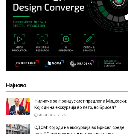
Најново
Филипче за Францускиот предлог и Мицкоски:
Кој оди на екскурзија во лето, во Брисел?
AUGUST 7, 2026
СДСМ: Кој оди на екскурзија во Брисел среде
лето? Само оној што има таен план „под