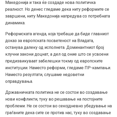
Македонија и така ќе создаде нова политичка
реалност. Но денес гледаме дека ниту реформите се
завршени, ниту Македонија напредува со потребната
динамика.
Реформската агенда, која требаше да биде главниот
доказ за европската посветеност на Владата,
останува далеку од исполнета. Доминантниот број
клучни закони доцнат, а дел од оние што се усвоени
предизвикуваат забелешки токму од европските
институции. Наместо реформи, гледаме ПР-кампањи.
Наместо резултати, слушаме недоветни
оправдувања.
Државничката политика не се состои во создавање
нови конфликти, туку во решавање на постојните
проблеми. Не се состои во секојдневно убедување на
граѓаните дека сите се против нас, туку во создавање