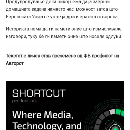
Предупредување дека никој нема да ја заврши
домашната задача наместо нас, можност затоа што
Европската Унија сè уште ја држи вратата отворена.
Историјата нема да ги памети оние што измислувале
изговори, туку ќе ги памети оние што носеле одлуки.
Текстот е личен став преземено од ФБ профилот на
Авторот