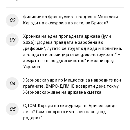
Филипче за Францускиот предлог и Мицкоски:
Кој оди на екскурзија во лето, во Брисел?
Хроника на една пропадната држава (јули
2026): Додека правдата е заробена во
„реформи“, луѓето се трујат од вода и политика,
а владата и опозицијата се „реконструираат“ –
земјата тоне во „достоинство“ и молчи пред
Украина
Жерновски удри по Мицкоски за навредите кон
граѓаните, ВМРО-ДПМНЕ возврати дека токму
Жерновски живее на државна сметка
СДСМ: Кој оди на екскурзија во Брисел среде
лето? Само оној што има таен план „под
радарот“