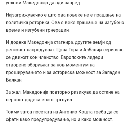
услови Македонија да оди напред.
Најзагрижувачко е што ова повеќе не е прашање на
политичка реторика. Ова е веќе прашање на изгубено
време и изгубени грнерации.
И додека Македонија стагнира, другите земји од
регионот напредуваат. Црна Гора и Албанија сериозно
се движат кон членство. Европските лидери
отворено зборуваат за нов моментум на
проширувањето и за историска можност за Западен
Балкан.
За жал, Македонија повторно ризикува да остане на
перонот додека возот тргнува.
Токму затоа посетата на Антонио Кошта треба да се
сфати како предупредување, но и како можност.