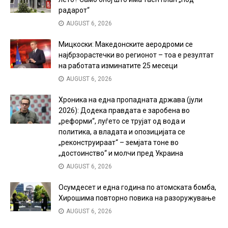
радарот“
AUGUST 6, 2026
Мицкоски: Македонските аеродроми се
најбрзорастечки во регионот – тоа е резултат
на работата изминатите 25 месеци
AUGUST 6, 2026
Хроника на една пропадната држава (јули
2026): Додека правдата е заробена во
„реформи“, луѓето се трујат од вода и
политика, а владата и опозицијата се
„реконструираат“ – земјата тоне во
„достоинство“ и молчи пред Украина
AUGUST 6, 2026
Осумдесет и една година по атомската бомба,
Хирошима повторно повика на разоружување
AUGUST 6, 2026