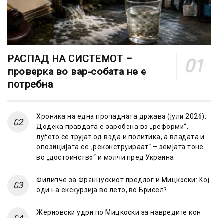
РАСПАД НА СИСТЕМОТ –
проверка во вар-собата не е
потребна
Хроника на една пропадната држава (јули 2026):
Додека правдата е заробена во „реформи“,
луѓето се трујат од вода и политика, а владата и
опозицијата се „реконструираат“ – земјата тоне
во „достоинство“ и молчи пред Украина
Филипче за Францускиот предлог и Мицкоски: Кој
оди на екскурзија во лето, во Брисел?
Жерновски удри по Мицкоски за навредите кон