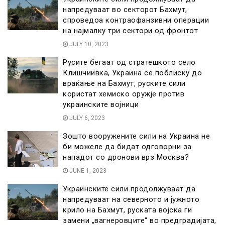
напредуваат во секторот Бахмут,
спроведоа контраофанзивни операции
на најмалку три сектори од фронтот
JULY 10, 2023
Русите бегаат од стратешкото село
Клишчиивка, Украина се поблиску до
враќање на Бахмут, руските сили
користат хемиско оружје против
украинските војници
JULY 6, 2023
Зошто вооружените сили на Украина не
би можеле да бидат одговорни за
нападот сo дронови врз Москва?
JUNE 1, 2023
Украинските сили продолжуваат да
напредуваат на северното и јужното
крило на Бахмут, руската војска ги
замени „вагнеровците“ во предградијата,