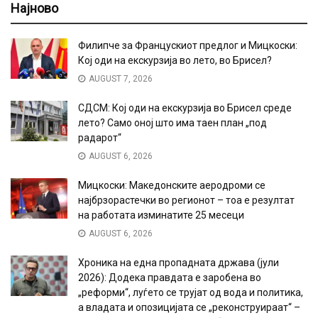
Најново
Филипче за Францускиот предлог и Мицкоски:
Кој оди на екскурзија во лето, во Брисел?
AUGUST 7, 2026
СДСМ: Кој оди на екскурзија во Брисел среде
лето? Само оној што има таен план „под
радарот“
AUGUST 6, 2026
Мицкоски: Македонските аеродроми се
најбрзорастечки во регионот – тоа е резултат
на работата изминатите 25 месеци
AUGUST 6, 2026
Хроника на една пропадната држава (јули
2026): Додека правдата е заробена во
„реформи“, луѓето се трујат од вода и политика,
а владата и опозицијата се „реконструираат“ –