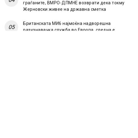
граѓаните, ВМРО-ДПМНЕ возврати дека токму
Жерновски живее на државна сметка
Британската МИ6 најмоќна надворешна
разузнавачка служба во Европа, следна е
француската
© 2023 Frontline.mk
ЗА НАС
ИМПРЕСУМ
ПОЛИТИКА НА ПРИВАТНОСТ
МАРКЕТИНГ
КОНТАКТ