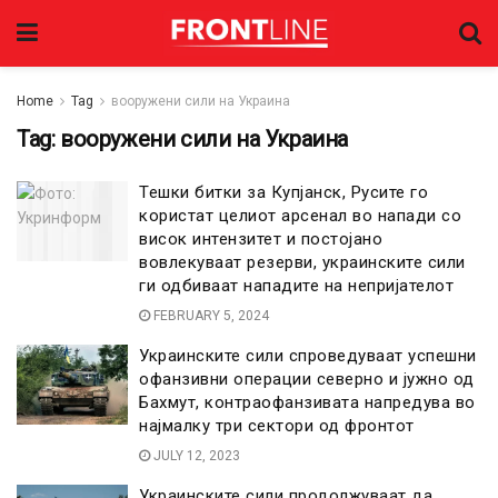
Home
Tag
вооружени сили на Украина
Tag:
вооружени сили на Украина
Тешки битки за Купјанск, Русите го
користат целиот арсенал во напади со
висок интензитет и постојано
вовлекуваат резерви, украинските сили
ги одбиваат нападите на непријателот
FEBRUARY 5, 2024
Украинските сили спроведуваат успешни
офанзивни операции северно и јужно од
Бахмут, контраофанзивата напредува во
најмалку три сектори од фронтот
JULY 12, 2023
Украинските сили продолжуваат да