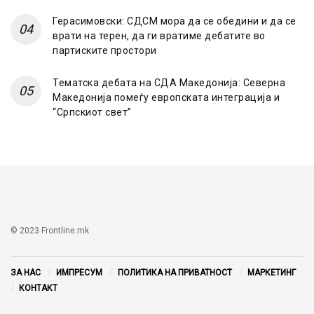
Герасимовски: СДСМ мора да се обедини и да се
врати на терен, да ги вратиме дебатите во
партиските простори
Тематска дебата на СДА Македонија: Северна
Македонија помеѓу европската интеграција и
“Српскиот свет”
© 2023 Frontline.mk
ЗА НАС
ИМПРЕСУМ
ПОЛИТИКА НА ПРИВАТНОСТ
МАРКЕТИНГ
КОНТАКТ