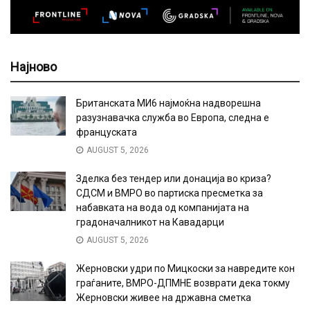
Најново
Британската МИ6 најмоќна надворешна
разузнавачка служба во Европа, следна е
француската
AUGUST 5, 2026
Зделка без тендер или донација во криза?
СДСМ и ВМРО во партиска пресметка за
набавката на вода од компанијата на
градоначалникот на Кавадарци
AUGUST 5, 2026
Жерновски удри по Мицкоски за навредите кон
граѓаните, ВМРО-ДПМНЕ возврати дека токму
Жерновски живее на државна сметка