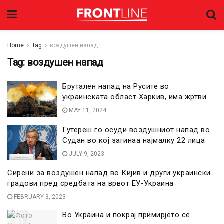
Home
Tag
воздушен напад
Tag:
воздушен напад
Брутален напад на Русите во
украинската област Харкив, има жртви
MAY 11, 2024
Гутереш го осуди воздушниот напад во
Судан во кој загинаа најмалку 22 лица
JULY 9, 2023
Сирени за воздушен напад во Кијив и други украински
градови пред средбата на врвот ЕУ-Украина
FEBRUARY 3, 2023
Во Украина и покрај примирјето се