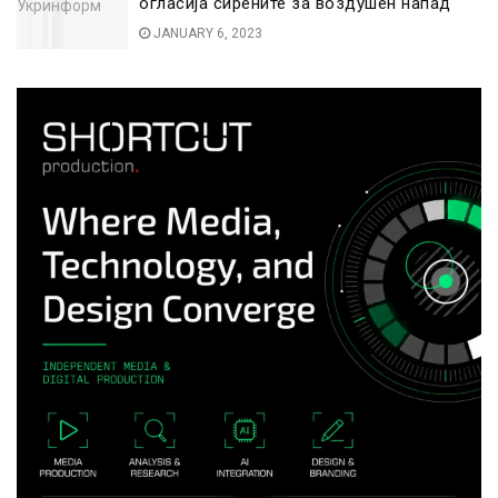
огласија сирените за воздушен напад
JANUARY 6, 2023