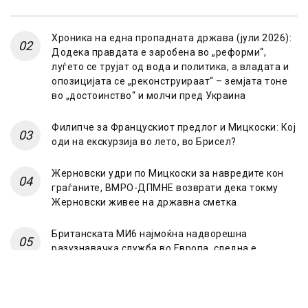
Хроника на една пропадната држава (јули 2026):
Додека правдата е заробена во „реформи“,
луѓето се трујат од вода и политика, а владата и
опозицијата се „реконструираат“ – земјата тоне
во „достоинство“ и молчи пред Украина
Филипче за Францускиот предлог и Мицкоски: Кој
оди на екскурзија во лето, во Брисел?
Жерновски удри по Мицкоски за навредите кон
граѓаните, ВМРО-ДПМНЕ возврати дека токму
Жерновски живее на државна сметка
Британската МИ6 најмоќна надворешна
разузнавачка служба во Европа, следна е
француската