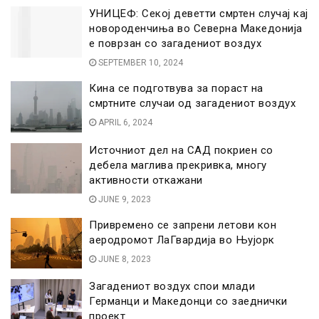
УНИЦЕФ: Секој деветти смртен случај кај
новороденчиња во Северна Македонија
е поврзан со загадениот воздух
SEPTEMBER 10, 2024
Кина се подготвува за пораст на
смртните случаи од загадениот воздух
APRIL 6, 2024
Источниот дел на САД покриен со
дебела маглива прекривка, многу
активности откажани
JUNE 9, 2023
Привремено се запрени летови кон
аеродромот ЛаГвардија во Њујорк
JUNE 8, 2023
Загадениот воздух спои млади
Германци и Македонци со заеднички
проект