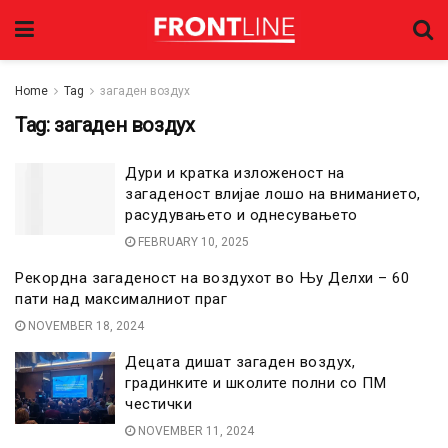
Home
Tag
загаден воздух
Tag:
загаден воздух
Дури и кратка изложеност на
загаденост влијае лошо на вниманието,
расудувањето и однесувањето
FEBRUARY 10, 2025
Рекордна загаденост на воздухот во Њу Делхи – 60
пати над максималниот праг
NOVEMBER 18, 2024
Децата дишат загаден воздух,
градинките и школите полни со ПМ
честички
NOVEMBER 11, 2024