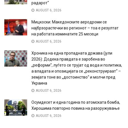
радарот“
AUGUST 6, 2026
Мицкоски: Македонските аеродроми се
најбрзорастечки во регионот – тоа е резултат
на работата изминатите 25 месеци
AUGUST 6, 2026
Хроника на една пропадната држава (јули
2026): Додека правдата е заробена во
„реформи“, луѓето се трујат од вода и политика,
а владата и опозицијата се „реконструираат“ –
земјата тоне во „достоинство“ и молчи пред
Украина
AUGUST 6, 2026
Осумдесет и една година по атомската бомба,
Хирошима повторно повика на разоружување
AUGUST 6, 2026