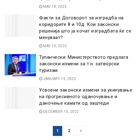
MAY 18, 2023
Факти за Договорот за изградба на
коридорите 8 и 10д. Кои законски
решенија што ја кочат изградбата ќе се
менуваат?
MAY 10, 2023
Тупанчески: Министерството предлага
законски измени за т.н. затворски
туризам
JANUARY 19, 2023
Усвоени законски измени за укинување
на прогресивното оданочување и
даночење камати од заштеди
DECEMBER 16, 2022
1
2