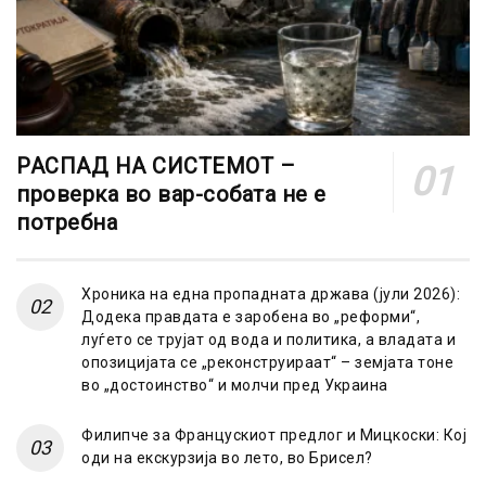
РАСПАД НА СИСТЕМОТ –
проверка во вар-собата не е
потребна
Хроника на една пропадната држава (јули 2026):
Додека правдата е заробена во „реформи“,
луѓето се трујат од вода и политика, а владата и
опозицијата се „реконструираат“ – земјата тоне
во „достоинство“ и молчи пред Украина
Филипче за Францускиот предлог и Мицкоски: Кој
оди на екскурзија во лето, во Брисел?