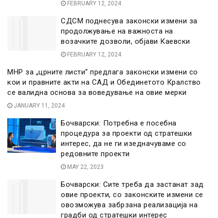
FEBRUARY 12, 2024
СДСМ поднесува законски измени за
продолжување на важноста на
возачките дозволи, објави Каевски
FEBRUARY 12, 2024
МНР за „црните листи“ предлага законски измени со
кои и правните акти на САД и Обединетото Кралство
се валидна основа за воведување на овие мерки
JANUARY 11, 2024
Бочварски: Потребна е посебна
процедура за проекти од стратешки
интерес, да не ги изедначуваме со
редовните проекти
MAY 22, 2023
Бочварски: Сите треба да застанат зад
овие проекти, со законските измени се
овозможува забрзана реализација на
градби од стратешки интерес