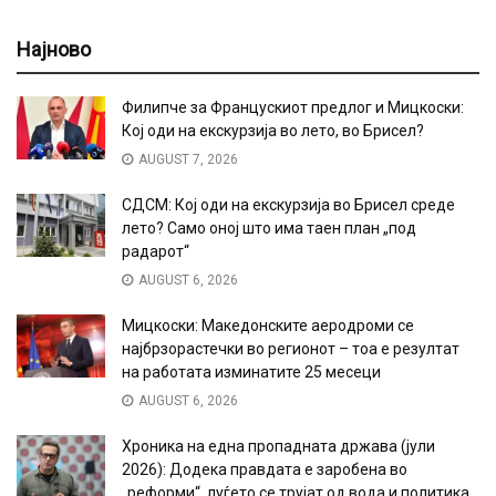
Најново
Филипче за Францускиот предлог и Мицкоски:
Кој оди на екскурзија во лето, во Брисел?
AUGUST 7, 2026
СДСМ: Кој оди на екскурзија во Брисел среде
лето? Само оној што има таен план „под
радарот“
AUGUST 6, 2026
Мицкоски: Македонските аеродроми се
најбрзорастечки во регионот – тоа е резултат
на работата изминатите 25 месеци
AUGUST 6, 2026
Хроника на една пропадната држава (јули
2026): Додека правдата е заробена во
„реформи“, луѓето се трујат од вода и политика,