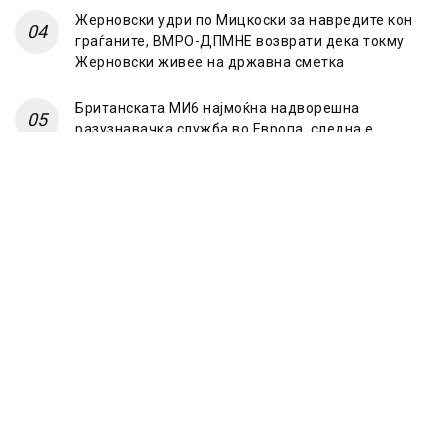
Жерновски удри по Мицкоски за навредите кон
граѓаните, ВМРО-ДПМНЕ возврати дека токму
Жерновски живее на државна сметка
Британската МИ6 најмоќна надворешна
разузнавачка служба во Европа, следна е
француската
© 2023 Frontline.mk
ЗА НАС
ИМПРЕСУМ
ПОЛИТИКА НА ПРИВАТНОСТ
МАРКЕТИНГ
КОНТАКТ