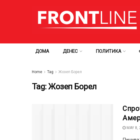
ДОМА
ДЕНЕС
ПОЛИТИКА
Home
Tag
Жозеп Борел
Tag:
Жозеп Борел
Спро
Амер
MAY 8, 
Пишува: