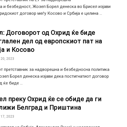
а и безбедност, Жозеп Борел денеска во Брисел изјави
ридскиот договор меѓу Косово и Србија е целина ...
л: Договорот од Охрид ќе биде
глален дел од европскиот пат на
ја и Косово
20, 2023
т претставник за надворешна и безбедносна политика
озеп Борел денеска изјави дека постигнатиот договор
 ќе биде ...
ел преку Охрид ќе се обиде да ги
лижи Белград и Приштина
17, 2023