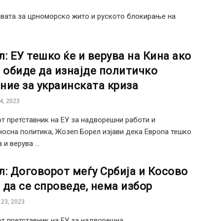
ивата за црноморско жито и руското блокирање на
л: ЕУ тешко ќе и верува на Кина ако
е обиде да изнајде политичко
ние за украинската криза
4, 2023
т претставник на ЕУ за надворешни работи и
осна политика, Жозеп Борел изјави дека Европа тешко
и верува ...
л: Договорот меѓу Србија и Косово
 да се спроведе, нема избор
23, 2023
т претставник на ЕУ за надворешна