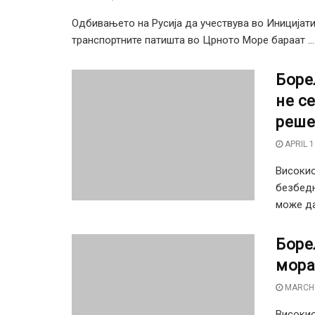
Одбивањето на Русија да учествува во Иницијат
транспортните патишта во Црното Море бараат ...
Боре
не с
реше
APRIL 1
Високио
безбедн
може да 
Боре
мора
MARCH 
Високио