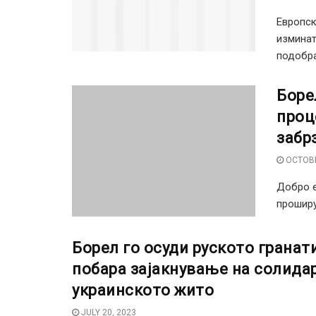
Европск
изминат
подобра
Боре
проц
забр
OCTOBE
Добро е
проширув
Борел го осуди руското грана
побара зајакнување на солидар
украинското жито
JULY 20, 2023