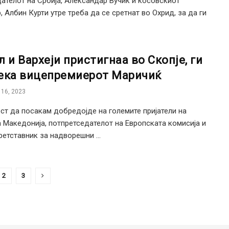
ателот на Србија, Александар Вучиќ и косовскиот
, Албин Курти утре треба да се сретнат во Охрид, за да ги
л и Вархеји пристигнаа во Скопје, ги
ека вицепремиерот Маричиќ
16, 2023
ст да посакам добредојде на големите пријатели на
 Македонија, потпретседателот на Европската комисија и
ретставник за надворешни ...
2
3