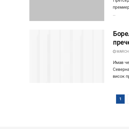
Претсед
премиер
...
Боре
преч
MARCH 
Имав че
Северна
висок п
1