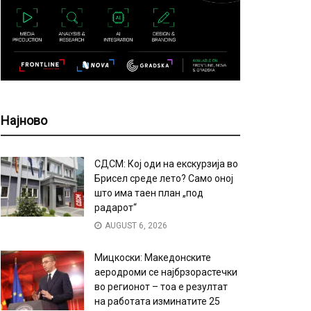
Најново
СДСМ: Кој оди на екскурзија во
Брисел среде лето? Само оној
што има таен план „под
радарот“
AUGUST 6, 2026
Мицкоски: Македонските
аеродроми се најбрзорастечки
во регионот – тоа е резултат
на работата изминатите 25