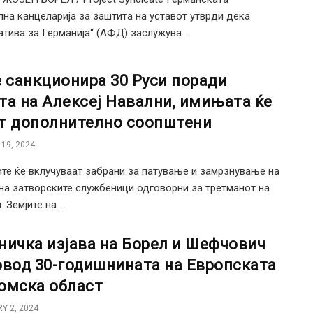
на канцеларија за заштита на уставот утврди дека
атива за Германија“ (АФД) заслужува ...
е санкционира 30 Руси поради
та на Алексеј Навални, имињата ќе
т дополнително соопштени
19, 2024
те ќе вклучуваат забрани за патување и замрзнување на
на затворските службеници одговорни за третманот на
 Земјите на ...
ничка изјава на Борел и Шефчович
овод 30-годишнината на Европската
омска област
Y 2, 2024