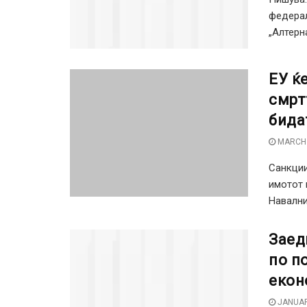
федерал
„Алтерн
ЕУ ќ
смрт
бида
MARCH 
Санкции
имотот 
Навални.
Заед
по п
екон
JANUAR