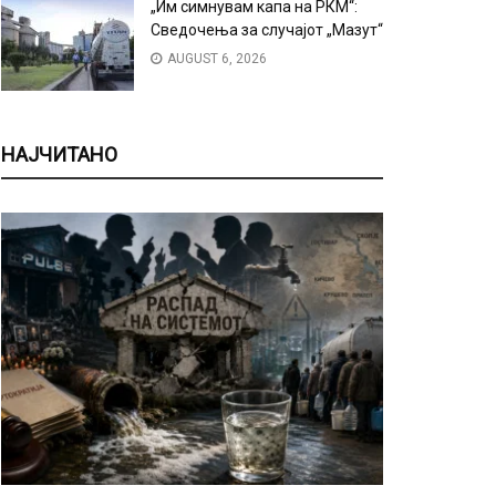
„Им симнувам капа на РКМ“:
Сведочења за случајот „Мазут“
AUGUST 6, 2026
НАЈЧИТАНО