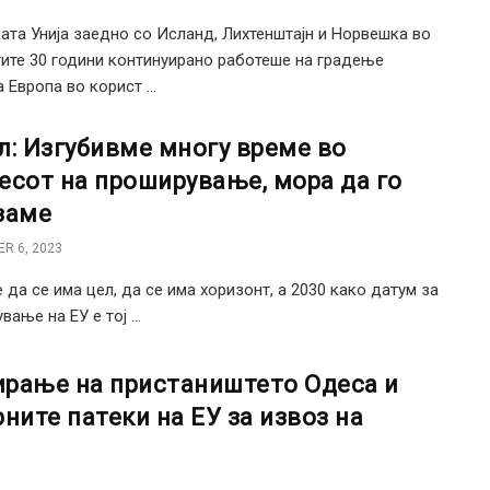
ата Унија заедно со Исланд, Лихтенштајн и Норвешка во
ите 30 години континуирано работеше на градење
 Европа во корист ...
л: Изгубивме многу време во
есот на проширување, мора да го
заме
R 6, 2023
 да се има цел, да се има хоризонт, а 2030 како датум за
ање на ЕУ е тој ...
тирање на пристаништето Одеса и
ните патеки на ЕУ за извоз на