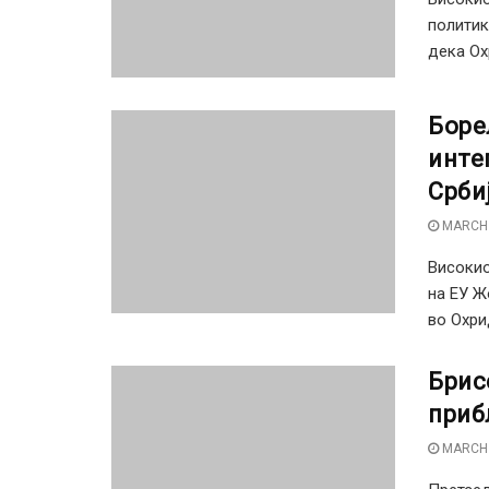
политик
дека Ох
Боре
инте
Срби
MARCH 
Високио
на ЕУ Ж
во Охрид
Брис
приб
MARCH 