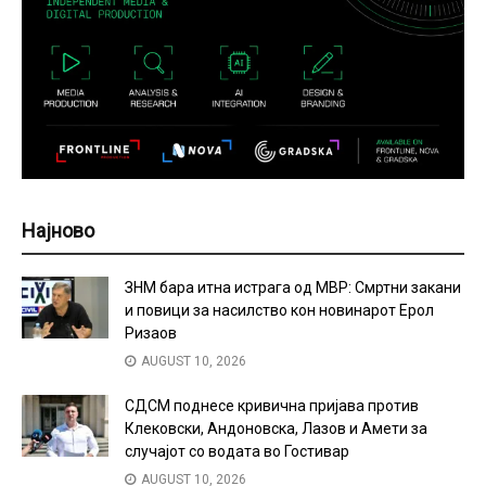
Најново
ЗНМ бара итна истрага од МВР: Смртни закани
и повици за насилство кон новинарот Ерол
Ризаов
AUGUST 10, 2026
СДСМ поднесе кривична пријава против
Клековски, Андоновска, Лазов и Амети за
случајот со водата во Гостивар
AUGUST 10, 2026