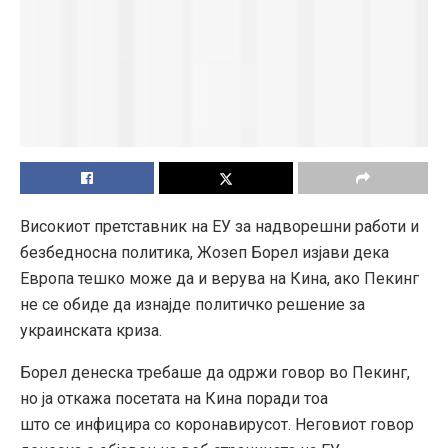
Високиот претставник на ЕУ за надворешни работи и
безбедносна политика, Жозеп Борел изјави дека
Европа тешко може да и верува на Кина, ако Пекинг
не
се
обиде да изнајде политичко решение за
украинската криза.
Борел денеска требаше да одржи говор во Пекинг,
но ја откажа посетата на Кина поради тоа
што
се
инфицира со коронавирусот. Неговиот говор