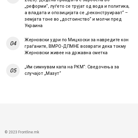
„реформи“, луѓето се трујат од вода и политика,
а владата и опозицијата се „реконструираат“ –
земјата тоне во „достоинство“ и молчи пред
Украина
Жерновски удри по Мицкоски за навредите кон
граѓаните, ВМРО-ДПМНЕ возврати дека токму
Жерновски живее на државна сметка
„Им симнувам капа на РКМ“: Сведочења за
случајот „Мазут“
© 2023 Frontline.mk