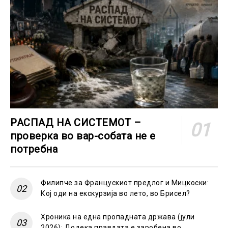
РАСПАД НА СИСТЕМОТ –
проверка во вар-собата не е
потребна
Филипче за Францускиот предлог и Мицкоски:
Кој оди на екскурзија во лето, во Брисел?
Хроника на една пропадната држава (јули
2026): Додека правдата е заробена во