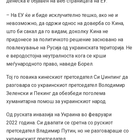
денеска е објавен на веб страницата на ЕУ.
– На ЕУ ќе и биде исклучително тешко, ако не и
невозможно, да одржи однос на доверба со Кина,
што би сакал да го видам, доколку Кина не
придонесе за политичкото решение засновано на
повлекување на Русија од украинската територија. Не
е веродостојна неутралноста кога
се
крши
меѓународното право, наведе Борел.
Тој го повика кинескиот претседател Си Џинпинг да
разговара со украинскиот претседател Володимир
Зеленски и Пекинг да обезбеди поголема
хуманитарна помош за украинскиот народ.
Од руската инвазија на Украина во февруари
2022
година
. Си двапати
се
сретна со рускиот
претседател Владимир Путин, но не разговараше со
украинскиот претседател.