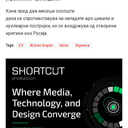
Кина пред два месеци соопшти
дека
се
спротивставува на нападите врз цивили и
нуклеарни постројки, но
се
воздржува од отворени
критики кон Русија.
Tags:
ЕУ
Жозеп Борел
Кина
Украина