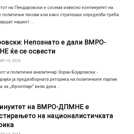
тот на Пендаровски е сосема извесно континуитет на
е политички текови кои како стратешки определби треба
вршат нашиот ...
ровски: Непознато е дали ВМРО-
Е ќе се освести
RY 13, 2024
от и политички аналитичар Зоран Бојаровски -
рајќи ја предизборната реторика на политичките партии
а за „Фронтлајн“ вели дека ...
инуитет на ВМРО-ДПМНЕ е
стирањето на националистичката
рика