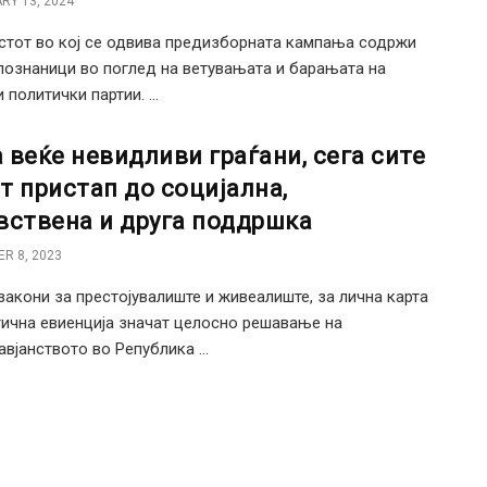
RY 13, 2024
стот во кој се одвива предизборната кампања содржи
познаници во поглед на ветувањата и барањата на
политички партии. ...
 веќе невидливи граѓани, сега сите
т пристап до социјална,
вствена и друга поддршка
R 8, 2023
закони за престојувалиште и живеалиште, за лична карта
тична евиенција значат целосно решавање на
вјанството во Република ...