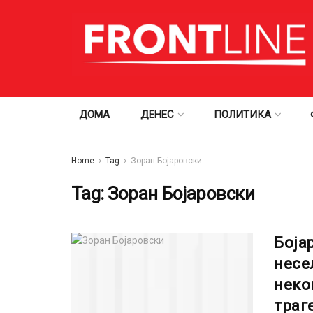
ДОМА
ДЕНЕС
ПОЛИТИКА
Home
Tag
Зоран Бојаровски
Tag:
Зоран Бојаровски
Боја
несе
неко
траг