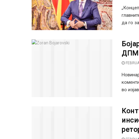
„Концеп
главнит
да го за
Боја
ДПМН
FEBRUA
Новинар
коменти
во изјав
Конт
инси
рето