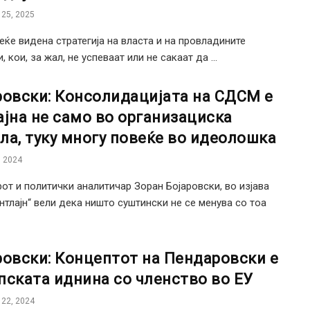
25, 2025
веќе видена стратегија на власта и на провладините
 кои, за жал, не успеваат или не сакаат да ...
ровски: Консолидaцијата на СДСМ е
ајна не само во организациска
ла, туку многу повеќе во идеолошка
 2024
от и политички аналитичар Зоран Бојаровски, во изјава
нтлајн“ вели дека ништо суштински не се менува со тоа
ровски: Концептот на Пендаровски е
пската иднина со членство во ЕУ
22, 2024