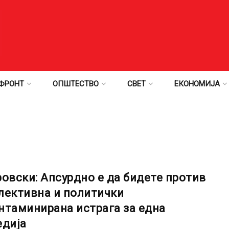
ФРОНТ
ОПШТЕСТВО
СВЕТ
ЕКОНОМИЈА
ровски: Апсурдно е да бидете против
лективна и политички
нтаминирана истрага за една
едија