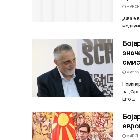
MARCH 
„Ова е 
медиуми,
Боја
знач
смис
MAY 23,
Новинар
за „Фро
што ...
Боја
евро
MARCH 