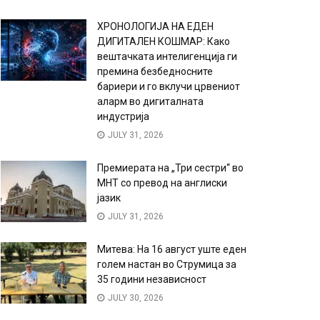
ХРОНОЛОГИЈА НА ЕДЕН
ДИГИТАЛЕН КОШМАР: Како
вештачката интелигенција ги
премина безбедносните
бариери и го вклучи црвениот
аларм во дигиталната
индустрија
JULY 31, 2026
Премиерата на „Три сестри“ во
МНТ со превод на англиски
јазик
JULY 31, 2026
Митева: На 16 август уште еден
голем настан во Струмица за
35 години независност
JULY 30, 2026