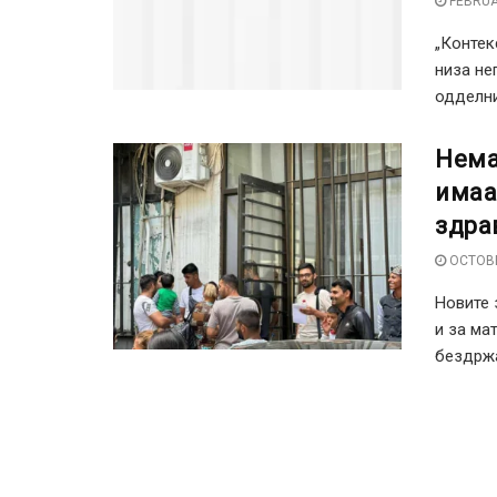
FEBRUA
„Контек
низа не
одделни 
Нема
имаа
здра
OCTOBE
Новите 
и за ма
бездржа