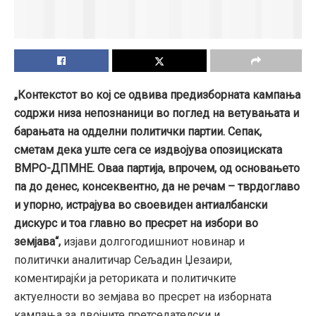
„Контекстот во кој се одвива предизборната кампања
содржи низа непознаници во поглед на ветувањата и
барањата на одделни политички партии. Сепак,
сметам дека уште сега се издвојува опозициската
ВМРО-ДПМНЕ. Оваа партија, впрочем, од основањето
па до денес, консеквентно, да не речам – тврдоглаво
и упорно, истрајува во своевиден антиалбански
дискурс и тоа главно во пресрет на избори во
земјава“,
изјави долгогодишниот новинар и
политички аналитичар Сељадин Џезаири,
коментирајќи ја реториката и политичките
актуелности во земјава во пресрет на изборната
кампања за двојните претседателски и