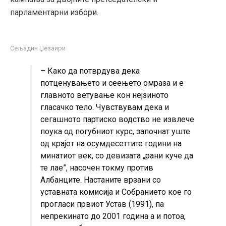
парламентарни избори.
Сељадин Џезаири
– Како да потврдува дека
потценувањето и сеењето омраза и е
главното ветување кон нејзиното
гласачко тело. Чувствувам дека и
сегашното партиско водство не извлече
поука од погубниот курс, започнат уште
од крајот на осумдесеттите години на
минатиот век, со девизата „рани куче да
те лае”, насочен токму против
Албанците. Настаните врзани со
уставната комисија и Собранието кое го
прогласи првиот Устав (1991), па
непрекинато до 2001 година а и потоа,