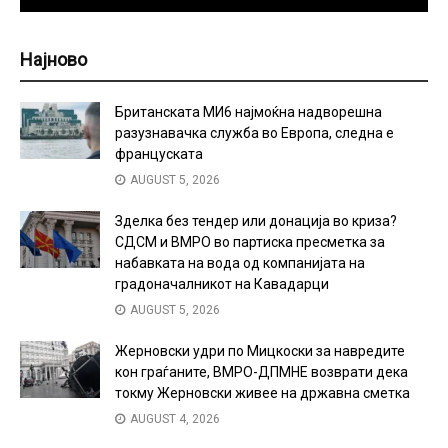
Најново
Британската МИ6 најмоќна надворешна
разузнавачка служба во Европа, следна е
француската
AUGUST 5, 2026
Зделка без тендер или донација во криза?
СДСМ и ВМРО во партиска пресметка за
набавката на вода од компанијата на
градоначалникот на Кавадарци
AUGUST 5, 2026
Жерновски удри по Мицкоски за навредите
кон граѓаните, ВМРО-ДПМНЕ возврати дека
токму Жерновски живее на државна сметка
AUGUST 4, 2026