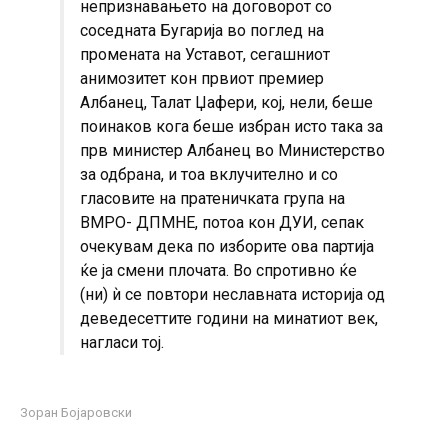
непризнавањето на договорот со
соседната Бугарија во поглед на
промената на Уставот, сегашниот
анимозитет кон првиот премиер
Албанец, Талат Џафери, кој, нели, беше
поинаков кога беше избран исто така за
прв министер Албанец во Министерство
за одбрана, и тоа вклучително и со
гласовите на пратеничката група на
ВМРО- ДПМНЕ, потоа кон ДУИ, сепак
очекувам дека по изборите ова партија
ќе ја смени плочата. Во спротивно ќе
(ни) ѝ се повтори неславната историја од
деведесеттите години на минатиот век,
нагласи тој.
Зоран Бојаровски