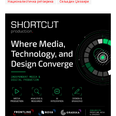
Националистичка ретоирика
Сељадин Џезаири