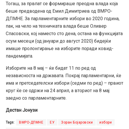
Тогаш, за првпат се формираше преодна влада која
беше предводена од Емил Димитриев од ВМРО-
ДПМНЕ. За парламентарните избори во 2020 година,
пак, на чело на техничката влада беше Оливер
Спасовски, кој наместо сто дена, остана на функцијата
осум месеци (од јануари до август 2020) бидејќи
имаше пролонгирање на изборите поради ковид-
пандемијата.
Изборите на 8 мај – ќе бидат 11 по ред од
независноста на државата. Покрај парламентарни, ќе
има и претседателски избори (седми по ред) – првиот
круг ќе се одржи на 24 април, а вториот на 8 мај
заедно со парламентарните.
Дестан Јонузи
Tags:
ВМРО-ДПМНЕ
ЕУ
Зоран Бојаровски
избори