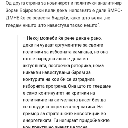
Од друга страна за новинарот и политички аналитичар
Зоран Бојаровски вели дека непознато е дали ВМРО-
ДМНЕ ќе се освести, бидејќи, како што вели, „не
гледам ништо што навестува такво нешто“.
– Некој можеби ќе рече дека е рано,
дека ги чуваат аргументите за своите
политики за изборната кампања, но она
што е парадоксално е дека во
актуелната, постоечка реторика, нема
никакви навестувања барем за
контурите на кои би се изградила
изборната програма. Она што го гледаме
е само континуитет на критики на
политиките на актуелната власт без да
се понуди конкретна алтернатива. На
пример за стратешките инвестиции во
енергетиката. Ги негираат придобивките
кои практично значат целосна