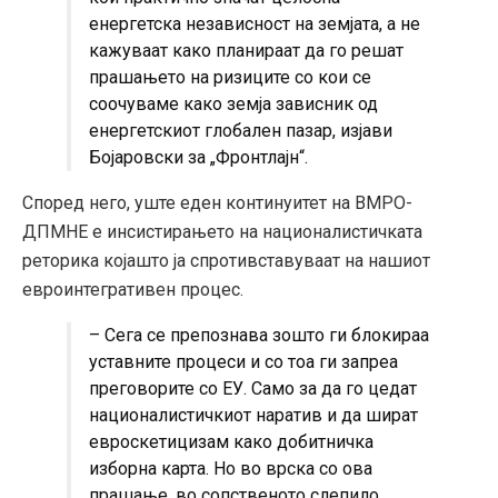
енергетска независност на земјата, а не
кажуваат како планираат да го решат
прашањето на ризиците со кои се
соочуваме како земја зависник од
енергетскиот глобален пазар, изјави
Бојаровски за „Фронтлајн“.
Според него, уште еден континуитет на ВМРО-
ДПМНЕ е инсистирањето на националистичката
реторика којашто ја спротивставуваат на нашиот
евроинтегративен процес.
– Сега се препознава зошто ги блокираа
уставните процеси и со тоа ги запреа
преговорите со ЕУ. Само за да го цедат
националистичкиот наратив и да шират
евроскетицизам како добитничка
изборна карта. Но во врска со ова
прашање, во сопственото слепило