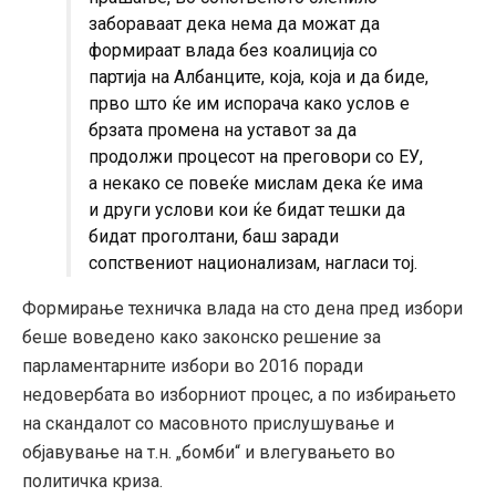
забораваат дека нема да можат да
формираат влада без коалиција со
партија на Албанците, која, која и да биде,
прво што ќе им испорача како услов е
брзата промена на уставот за да
продолжи процесот на преговори со ЕУ,
а некако се повеќе мислам дека ќе има
и други услови кои ќе бидат тешки да
бидат проголтани, баш заради
сопствениот национализам, нагласи тој.
Формирање техничка влада на сто дена пред избори
беше воведено како законско решение за
парламентарните избори во 2016 поради
недовербата во изборниот процес, а по избирањето
на скандалот со масовното прислушување и
објавување на т.н. „бомби“ и влегувањето во
политичка криза.