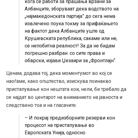
кога се работи за прашања врзани за
Албанците, зборуваат дека водството на
„најмакедонската партија” до сега нема
извлечено поука токму за прифаќањето
на фактот дека Албанците уште од
Крушевската република, сакаме или не,
се непобитна реалност! За да не бидам
погрешно разбран: со сите права и
обврски, изјави Џезаири за „Фронтлајн“.
Ценам, додава тој, дека моментумот во кој се
наоѓаме, како општество, изискува поинакво
пристапување кон нештата кои, нели, би требало да
се најдат во центарот на вниманието на јавноста и
следствено тоа и на гласачите.
– И покрај предизборните резерви кон
процесот на пристапување во
Европската Унија, односно