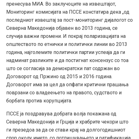
пренесува МИА.
Во заклучоците на извештајот,
Мониторинг комисијата на ПССЕ констатира дека „од
последниот извештај за пост-мониторинг дијалогот со
Северна Македонија објавен во 2013 година, се
случија важни промени. И покрај поларизацијата на
општеството по етнички и политички линии во 2013
година, најголемите политички партии успеаја да ги
надминат разликите и да постигнат консензус со тоа
што се согласија за демократски пат содржан во
Договорот од Пржино од 2015 и 2016 година.
Договорот има за цел да опфати критични прашања
поврзани со владеењето на правото, судството и
борбата против корупцијата.
ПССЕ ја поздравува добрата волја покажана од
Северна Македонија и Грција и храбрите чекори што
ги презедоа за да се стави крај на долгогодишниот
спор околу името, со потпишувањето и ратификација