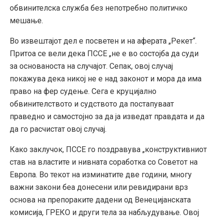
обвинителска служба без непотребно политичко
мешање.
Во извештајот дел е посветен и на аферата „Рекет“.
Притоа се вели дека ПССЕ „не е во состојба да суди
за основаноста на случајот. Сепак, овој случај
покажува дека никој не е над законот и мора да има
право на фер судење. Сега е круцијално
обвинителството и судството да постапуваат
праведно и самостојно за да ја изведат правдата и да
да го расчистат овој случај.
Како заклучок, ПССЕ го поздравува „конструктивниот
став на властите и нивната соработка со Советот на
Европа. Во текот на изминатите две години, многу
важни закони беа донесени или ревидирани врз
основа на препораките дадени од Венецијанската
комисија, ГРЕКО и други тела за набљудување. Овој