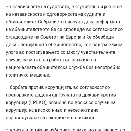
– независноста на судството, вклучително и јакнење
на независноста и одговорноста на судиите и
обвинителите. Собранието очекува дека реформата
на обвинителството ќе се спроведе во согласност со
стандардите на Советот на Европа и ќе обезбеди
дека Специјалното обвинителство, кое одигра важна
улога во постапувањето со многу чувствителните
случаи, ќе може да работа во рамките на
националната обвинителска служба без непотребно
политичко мешање;
– борбата против корупцијата, во согласност со
препораките дадени од Групата на држави против
корупција (ГРЕКО), особено во врска со случаи на
корупција на високо ниво и неселективно
спроведување на законите и политиките;
– консолидација на изборната рамка, во согласност со