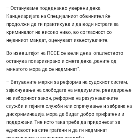
– Остануваме подеднакво уверени дека
Канцеларијата на Специјалниот обвинител ќе
продолжи да ги практикува и да води истраги за
криминалот на високо ниво, во согласност со
нејзиниот мандат, оценуваат известувачите.
Во извештајот на ПССЕ се вели дека општеството
останува поларизирано и смета дека „раните од
минатото мора да се надминат“.
– Ветуваните мерки за реформа на судскиот систем,
зајакнување на слободата на медиумите, ревидирање
на изборниот закон, реформа на разузнавачките
служби и тајните служби или спречување и забрана на
дискриминација, мора да бидат добро прифатени и
поддржани. Тие исто така треба да придонесат за
еднаквост на сите граѓани и да ги надминат