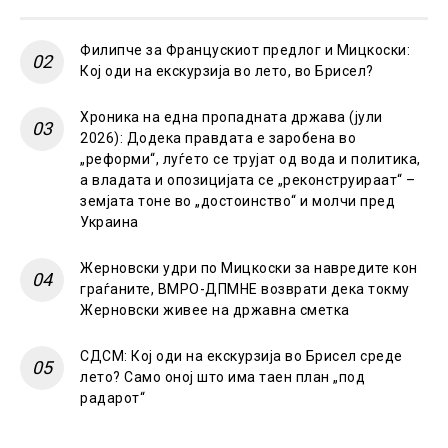
Филипче за Францускиот предлог и Мицкоски:
Кој оди на екскурзија во лето, во Брисел?
Хроника на една пропадната држава (јули
2026): Додека правдата е заробена во
„реформи“, луѓето се трујат од вода и политика,
а владата и опозицијата се „реконструираат“ –
земјата тоне во „достоинство“ и молчи пред
Украина
Жерновски удри по Мицкоски за навредите кон
граѓаните, ВМРО-ДПМНЕ возврати дека токму
Жерновски живее на државна сметка
СДСМ: Кој оди на екскурзија во Брисел среде
лето? Само оној што има таен план „под
радарот“