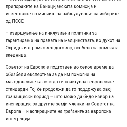
препораките на Венецијанската комисија и
извештаите на мисиите за набљудување на изборите
од ПССЕ;
– извршување на инклузивни политики за
гарантирање на правата на малцинствата, во духот на
Охридскиот рамковен договор, особено за ромската
заедница.
Советот на Европа е подготвен во секое време да
обезбеди експертиза за да им помогне на
македонските власти да ги почитуваат европските
стандарди. Тој ќе продолжи да го поддржува овој
транзициски период – што може да биде извор на
инспирација за другите земји-членки на Советот на
Европа – и аспирациите на граѓаните за европска
интеграција.