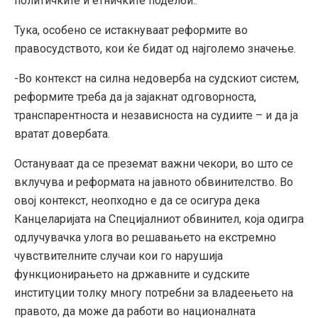
политичките и етничките поделби..
Тука, особено се истакнуваат реформите во
правосудството, кои ќе бидат од најголемо значење.
-Во контекст на силна недоверба на судскиот систем,
реформите треба да ја зајакнат одговорноста,
транспарентноста и независноста на судиите – и да ја
вратат довербата.
Остануваат да се преземат важни чекори, во што се
вклучува и реформата на јавното обвинителство. Во
овој контекст, неопходно е да се осигура дека
Канцеларијата на Специјалниот обвинител, која одигра
одлучувачка улога во решавањето на екстремно
чувствителните случаи кои го нарушија
функционирањето на државните и судските
институции толку многу потребни за владеењето на
правото, да може да работи во националната