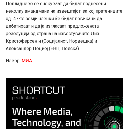
Попладнево се очекуваат да бидат поднесени
неколку амандмани на извештајот, за кој пратениците
од 47-те земји членки ќе бидат повикани да
дебатираат и да ја изгласаат предложената
резолуција од страна на известувачите Лиз
Кристоферсен и (Социјалист, Норвешка) и
Александер Поциеј (ЕНП, Полска).
Извор:
МИА