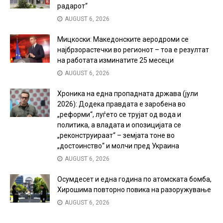
радарот“
AUGUST 6, 2026
Мицкоски: Македонските аеродроми се
најбрзорастечки во регионот – тоа е резултат
на работата изминатите 25 месеци
AUGUST 6, 2026
Хроника на една пропадната држава (јули
2026): Додека правдата е заробена во
„реформи“, луѓето се трујат од вода и
политика, а владата и опозицијата се
„реконструираат“ – земјата тоне во
„достоинство“ и молчи пред Украина
AUGUST 6, 2026
Осумдесет и една година по атомската бомба,
Хирошима повторно повика на разоружување
AUGUST 6, 2026