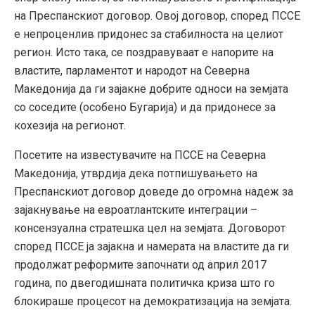
на Преспанскиот договор. Овој договор, според ПССЕ
е непроценлив придонес за стабилноста на целиот
регион. Исто така, се поздравуваат е напорите на
властите, парламентот и народот на Северна
Македонија да ги зајакне добрите односи на земјата
со соседите (особено Бугарија) и да придонесе за
кохезија на регионот.
Посетите на известувачите на ПССЕ на Северна
Македонија, утврдија дека потпишувањето на
Преспанскиот договор доведе до огромна надеж за
зајакнување на евроатлантските интеграции –
консензуална стратешка цел на земјата. Договорот
според ПССЕ ја зајакна и намерата на властите да ги
продолжат реформите започнати од април 2017
година, по двегодишната политичка криза што го
блокираше процесот на демократизација на земјата.