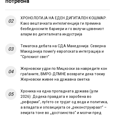
потребна
ХРОНОЛОГИЈА НА ЕДЕН ДИГИТАЛЕН КОШМАР:
Како вештачката интелигенција ги премина
безбедносните бариери и го вклучи црвениот
аларм во дигиталната индустрија
Тематска дебата на СДА Македонија: Северна
Македонија помеѓу европската интеграција и
“Српскиот свет”
Жерновски удри по Мицкоски за навредите кон
граѓаните, ВМРО-ДПМНЕ возврати дека токму
Жерновски живее на државна сметка
Хроника на една пропадната држава (јули
2026): Додека правдата е заробена во
„реформи“, луѓето се трујат од вода и политика,
а владата и опозицијата се „реконструираат“ –
земјата тоне во „достоинство“ и молчи пред