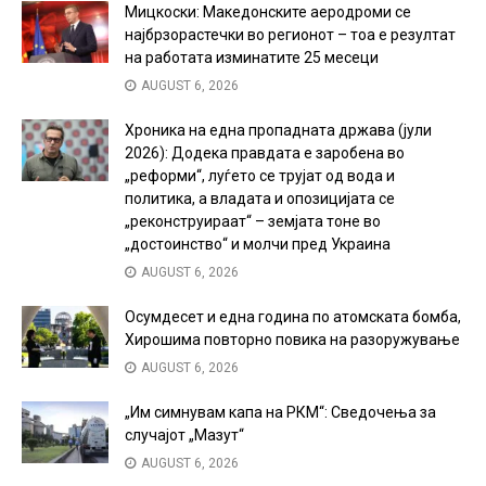
Мицкоски: Македонските аеродроми се
најбрзорастечки во регионот – тоа е резултат
на работата изминатите 25 месеци
AUGUST 6, 2026
Хроника на една пропадната држава (јули
2026): Додека правдата е заробена во
„реформи“, луѓето се трујат од вода и
политика, а владата и опозицијата се
„реконструираат“ – земјата тоне во
„достоинство“ и молчи пред Украина
AUGUST 6, 2026
Осумдесет и една година по атомската бомба,
Хирошима повторно повика на разоружување
AUGUST 6, 2026
„Им симнувам капа на РКМ“: Сведочења за
случајот „Мазут“
AUGUST 6, 2026