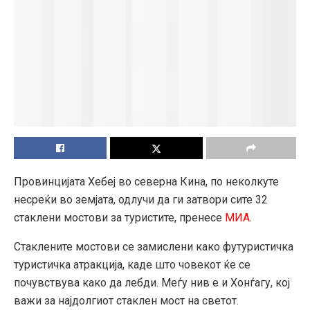
Провинцијата Хебеј во северна Кина, по неколкуте
несреќи во земјата, одлучи да ги затвори сите 32
стаклени мостови за туристите, пренесе
МИА
.
Стаклените мостови се замислени како футуристичка
туристичка атракција, каде што човекот ќе се
почувствува како да лебди. Меѓу нив е и Хонѓагу, кој
важи за најдолгиот стаклен мост на светот.