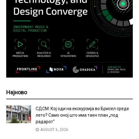
Најново
СДСМ: Кој оди на екскурзија во Брисел среде
лето? Само оној што има таен план „под
радарот“
AUGUST 6, 2026