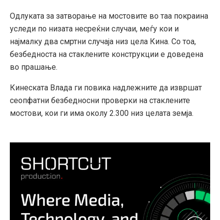
Одлуката за затворање на мостовите во таа покраина
уследи по низата несреќни случаи, меѓу кои и
најмалку два смртни случаја низ цела Кина. Со тоа,
безбедноста на стаклените конструкции е доведена
во прашање.
Кинеската Влада ги повика надлежните да извршат
сеопфатни безбедносни проверки на стаклените
мостови, кои ги има околу 2.300 низ целата земја.