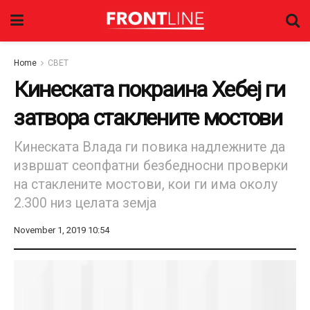
Home
СВЕТ
Кинеската покраина Хебеј ги
затвора стаклените мостови
Кинеската Влада ги повика надлежните да
извршат сеопфатни безбедносни проверки
на стаклените мостови, кои ги има околу
2.300 низ целата земја
November 1, 2019 10:54