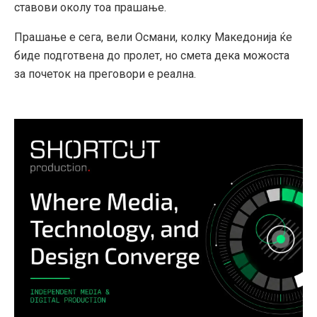
ставови околу тоа прашање.
Прашање е сега, вели Османи, колку Македонија ќе
биде подготвена до пролет, но смета дека можоста
за почеток на преговори е реална.