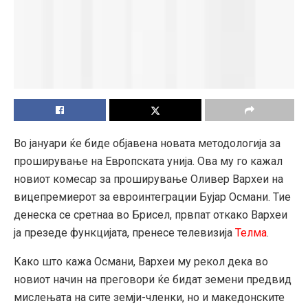
Во јануари ќе биде објавена новата методологија за
проширување на Европската унија. Ова му го кажал
новиот комесар за проширување Оливер Вархеи на
вицепремиерот за евроинтеграции Бујар Османи. Тие
денеска се сретнаа во Брисел, првпат откако Вархеи
ја презеде функцијата, пренесе телевизија
Телма
.
Како што кажа Османи, Вархеи му рекол дека во
новиот начин на преговори ќе бидат земени предвид
мислењата на сите земји-членки, но и македонските