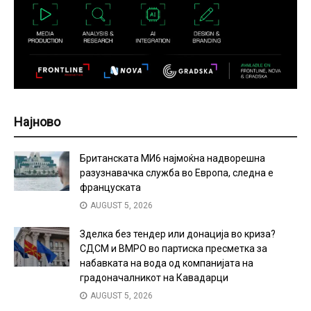
Најново
Британската МИ6 најмоќна надворешна
разузнавачка служба во Европа, следна е
француската
AUGUST 5, 2026
Зделка без тендер или донација во криза?
СДСМ и ВМРО во партиска пресметка за
набавката на вода од компанијата на
градоначалникот на Кавадарци
AUGUST 5, 2026