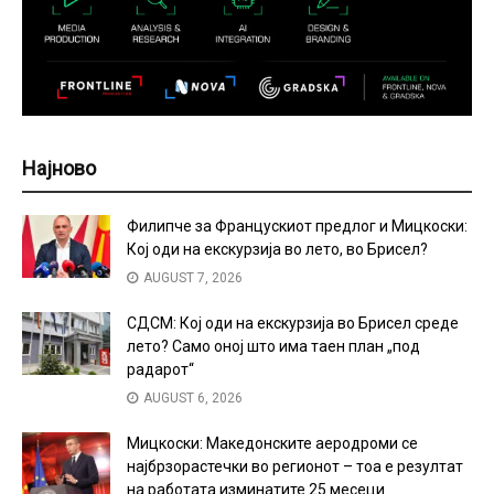
Најново
Филипче за Францускиот предлог и Мицкоски:
Кој оди на екскурзија во лето, во Брисел?
AUGUST 7, 2026
СДСМ: Кој оди на екскурзија во Брисел среде
лето? Само оној што има таен план „под
радарот“
AUGUST 6, 2026
Мицкоски: Македонските аеродроми се
најбрзорастечки во регионот – тоа е резултат
на работата изминатите 25 месеци