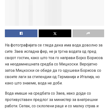
На фотографијата се гледа дека има вода доволно за
сите. Заев испадна фер, не ја тргна водата од пред
својот гостин, како што тоа го направи Бојко Борисов
на неодамнешната средба со Мицкоски. Веројатно
затоа Мицкоски се обиде да го одушеви Борисов со
своите лаги за стипендии од Германија и Италија, но
како што знаеме, вода не доби.
Вода имаше на средбата со Заев, иако дојде со
противуставен предлог за министер за внатрешни
работи. Сепак, со склопени раце и со малку страв и