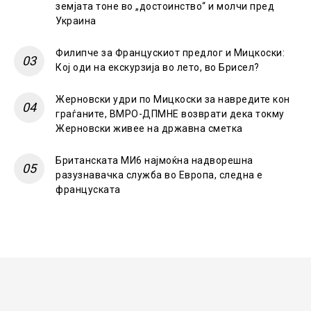
земјата тоне во „достоинство“ и молчи пред
Украина
Филипче за Францускиот предлог и Мицкоски:
Кој оди на екскурзија во лето, во Брисел?
Жерновски удри по Мицкоски за навредите кон
граѓаните, ВМРО-ДПМНЕ возврати дека токму
Жерновски живее на државна сметка
Британската МИ6 најмоќна надворешна
разузнавачка служба во Европа, следна е
француската