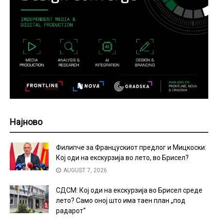
Најново
Филипче за Францускиот предлог и Мицкоски:
Кој оди на екскурзија во лето, во Брисел?
AUGUST 7, 2026
СДСМ: Кој оди на екскурзија во Брисел среде
лето? Само оној што има таен план „под
радарот“