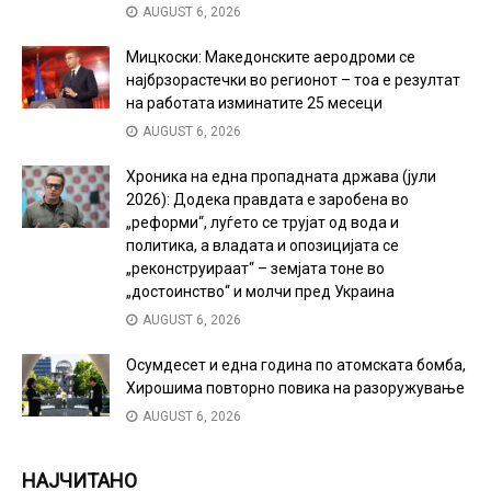
AUGUST 6, 2026
Мицкоски: Македонските аеродроми се
најбрзорастечки во регионот – тоа е резултат
на работата изминатите 25 месеци
AUGUST 6, 2026
Хроника на една пропадната држава (јули
2026): Додека правдата е заробена во
„реформи“, луѓето се трујат од вода и
политика, а владата и опозицијата се
„реконструираат“ – земјата тоне во
„достоинство“ и молчи пред Украина
AUGUST 6, 2026
Осумдесет и една година по атомската бомба,
Хирошима повторно повика на разоружување
AUGUST 6, 2026
НАЈЧИТАНО