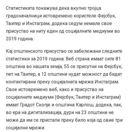
Статистиката покажува дека вкупно тројца
градоначалници истовремено користеле Фејсбук,
Твитер и Инстаграм, додека седум немале свое
присуство на ниту еден од социјалните медиуми во
2019 година.
Кај општинското присуство се забележани следните
статистики за 2019 година: Веб страна имаат сите 81
општина во нашата земја, 55 се присутни на Фејсбук,
пет на Твитер, а 12 општини нудат можност да бидат
контактирани преку социјалната мрежа Инстаграм.
Свое истовремено веб, како и присуство на
социјалните медиуми (Фејсбук, Твитер и Инстаграм)
имаат Градот Скопје и општина Карпош, додека, пак,
во ера на дигитализација, дури на 23 општини не
може да им се пристапи преку било која од овие три
социјални мрежи.