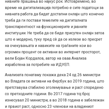
нивните прашања во најкус рок. Истовремено, во
време на дигитализација потребно е сите податоци за
нивната работа да бидат достапни онлајн што конечно
треба да ги постави темелите на дигиталната
транспарентност на функционерите и јавните
институции. Не треба да се биде присутен онлајн затоа
што е модерно, туку пред сè да се излезе во пресрет
на очекувањата и навиките на граѓаните кои во
огромен процент се активни во интернет просторот,
вели Бојан Кордалов, автор на оваа Анализа
изработена за потребите на ИДУЕП.
Анализата понатаму покажа дека 24 од 26 министри
во Владата се активни на Фејсбук во 2019 година, што
претставува стабилно зголемување и раст споредено
со претходните години. Во 2017 година тој број
изнесувал 20 министри, а во 2018 година е забележан
и првиот раст, односно 23 членови на владиниот