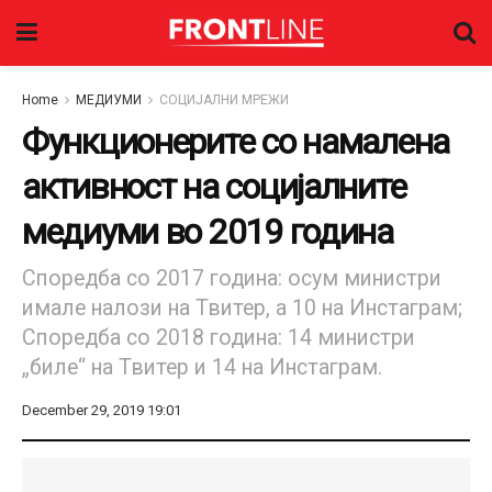
Home
МЕДИУМИ
СОЦИЈАЛНИ МРЕЖИ
Функционерите со намалена
активност на социјалните
медиуми во 2019 година
Споредба со 2017 година: осум министри
имале налози на Твитер, а 10 на Инстаграм;
Споредба со 2018 година: 14 министри
„биле“ на Твитер и 14 на Инстаграм.
December 29, 2019 19:01