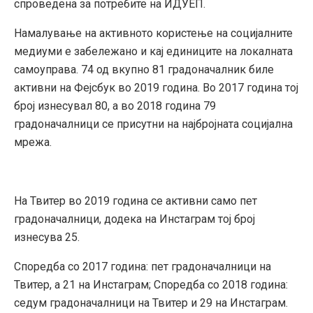
спроведена за потребите на ИДУЕП.
Намалување на активното користење на социјалните
медиуми е забележано и кај единиците на локалната
самоуправа. 74 од вкупно 81 градоначалник биле
активни на Фејсбук во 2019 година. Во 2017 година тој
број изнесувал 80, а во 2018 година 79
градоначалници се присутни на најбројната социјална
мрежа.
На Твитер во 2019 година се активни само пет
градоначалници, додека на Инстаграм тој број
изнесува 25.
Споредба со 2017 година: пет градоначалници на
Твитер, а 21 на Инстаграм; Споредба со 2018 година:
седум градоначалници на Твитер и 29 на Инстаграм.