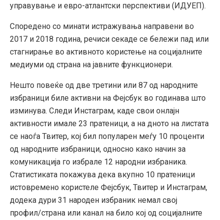
управување и евро-атлантски перспективи (ИДУЕП).
Споредено со минати истражувања направени во
2017 и 2018 година, речиси секаде се бележи пад или
стагнирање во активното користење на социјалните
медиуми од страна на јавните функционери.
Нешто повеќе од две третини или 87 од народните
избраници биле активни на Фејсбук во годинава што
изминува. Следи Инстаграм, каде свои онлајн
активности имале 23 пратеници, а на дното на листата
се наоѓа Твитер, кој бил популарен меѓу 10 проценти
од народните избраници, односно како начин за
комуникација го избрале 12 народни избраника.
Статистиката покажува дека вкупно 10 пратеници
истовремено користеле Фејсбук, Твитер и Инстаграм,
додека дури 31 народен избраник немал свој
профил/страна или канал на било кој од социјалните