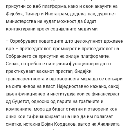
присутни со веб платформа, како и свои акаунти на
Фејсбук, Твитер и Инстаграм, додека, пак, дури пет
министерства не нудат можност да бидат
контактирани преку социјалните медиуми.
– Охрабруваат податоците што целокупниот државен
врв – претседателот, премиерот и претседателот на
Собранието се присутни на онлајн платформите.
Сепак, потребно е сите јавни функционери да го
практикуваат ваквиот пристап, бидејќи
транспарентноста и одговорноста мора да се оствари
на сите нивоа на власт. Наједноставно кажано, секој
јавен функционер и институција кои се финансираат
од буџетот, односно од парите на граѓаните и
компаниите, мора да бидат отчетни и отворени кон
оние кои ги финансираат и на нив да им полагаат
сметка, истакна Бојан Кордалов, автор на Анализата