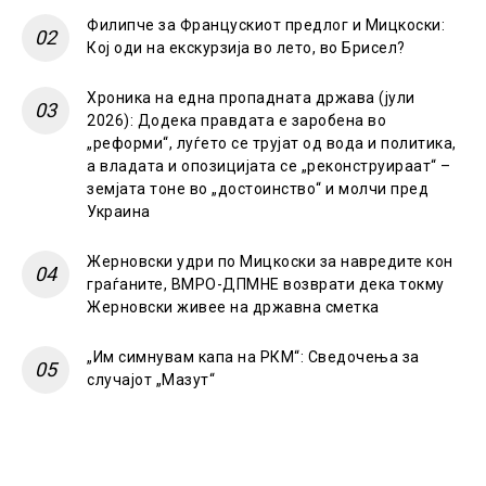
Филипче за Францускиот предлог и Мицкоски:
Кој оди на екскурзија во лето, во Брисел?
Хроника на една пропадната држава (јули
2026): Додека правдата е заробена во
„реформи“, луѓето се трујат од вода и политика,
а владата и опозицијата се „реконструираат“ –
земјата тоне во „достоинство“ и молчи пред
Украина
Жерновски удри по Мицкоски за навредите кон
граѓаните, ВМРО-ДПМНЕ возврати дека токму
Жерновски живее на државна сметка
„Им симнувам капа на РКМ“: Сведочења за
случајот „Мазут“