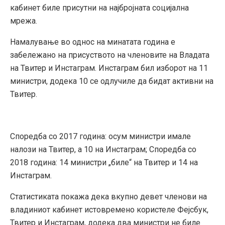
кабинет биле присутни на најбројната социјална
мрежа.
Намалување во однос на минатата година е
забележано на присуството на членовите на Владата
на Твитер и Инстаграм. Инстаграм бил изборот на 11
министри, додека 10 се одлучиле да бидат активни на
Твитер.
Споредба со 2017 година: осум министри имале
налози на Твитер, а 10 на Инстаграм; Споредба со
2018 година: 14 министри „биле“ на Твитер и 14 на
Инстаграм.
Статистиката покажа дека вкупно девет членови на
владиниот кабинет истовремено користеле Фејсбук,
Твитер и Инстаграм, додека два министри не биле