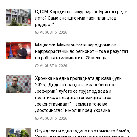
СДСМ: Кој оди на екскурзија во Брисел среде
лето? Само оној што има таен план „под
радарот“
AUGUST 6, 2026
Мицкоски: Македонските аеродроми се
најбрзорастечки во регионот – тоа е резултат
на работата изминатите 25 месеци
AUGUST 6, 2026
Хроника на една пропадната држава (јули
2026): Додека правдата е заробена во
„реформи“, луѓето се трујат од вода и
политика, а владата и опозицијата се
„реконструираат“ – земјата тоне во
„достоинство“ и молчи пред Украина
AUGUST 6, 2026
Осумдесет и една година по атомската бомба,