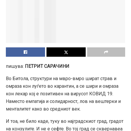
пишува:
ПЕТРИТ САРАЧИНИ
Во Битола, структури на мвро-вмро шират страв и
омраза кон луѓето во карантин, а се шири и омраза
кон лекар кој е позитивен на вирусот КОВИД 19.
Наместо емпатија и солидарност, лов на вештерки и
менталитет како во средниот век.
И тоа, не било каде, туку во најградскиот град, градот
на конзулите. И не е сефте. Во тој град се сквернавеа