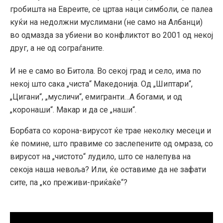
гробишта на Евреите, се цртаа наци симболи, се палеа
куќи на недолжни муслимани (не само на Алб
анци)
во одмазда за убиени во конфликтот во 2001 од некој
друг, а не од сограѓаните.
И не е само во Битола. Во секој град и село, има по
некој што сака „чиста“ Македонија. Од „Шиптари“,
„Цигани“, „мусличи“, емигранти…А богами, и од
„коронаши“. Макар и да се „наши“.
Борбата со корона-вирусот ќе трае неколку месеци и
ќе помине, што правиме со заслепените од омраза, со
вирусот на „чистото“ лудило, што се налепува на
секоја наша невоља? Или, ќе оставиме да не зафати
сите, па „ко преживи-приќаќе“?