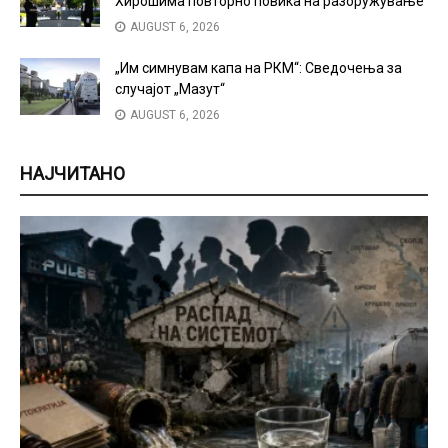
Хирошима повторно повика на разоружување
AUGUST 6, 2026
„Им симнувам капа на РКМ“: Сведочења за
случајот „Мазут“
AUGUST 6, 2026
НАЈЧИТАНО