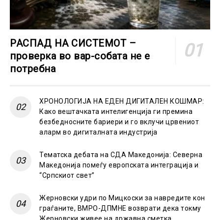
РАСПАД НА СИСТЕМОТ –
проверка во вар-собата не е
потребна
ХРОНОЛОГИЈА НА ЕДЕН ДИГИТАЛЕН КОШМАР:
Како вештачката интелигенција ги премина
безбедносните бариери и го вклучи црвениот
аларм во дигиталната индустрија
Тематска дебата на СДА Македонија: Северна
Македонија помеѓу европската интеграција и
“Српскиот свет”
Жерновски удри по Мицкоски за навредите кон
граѓаните, ВМРО-ДПМНЕ возврати дека токму
Жерновски живее на државна сметка