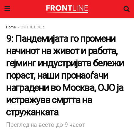
Home
ON THE HOUR
9: Пандемијата го промени
начинот на живот и работа,
гејминг индустријата бележи
пораст, наши пронаоѓачи
наградени во Москва, ОЈО ја
истражува смртта на
стружанката
Преглед на весто до 9 часот