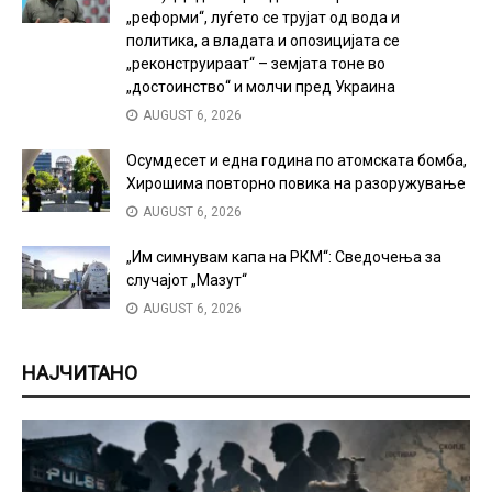
„реформи“, луѓето се трујат од вода и
политика, а владата и опозицијата се
„реконструираат“ – земјата тоне во
„достоинство“ и молчи пред Украина
AUGUST 6, 2026
Осумдесет и една година по атомската бомба,
Хирошима повторно повика на разоружување
AUGUST 6, 2026
„Им симнувам капа на РКМ“: Сведочења за
случајот „Мазут“
AUGUST 6, 2026
НАЈЧИТАНО