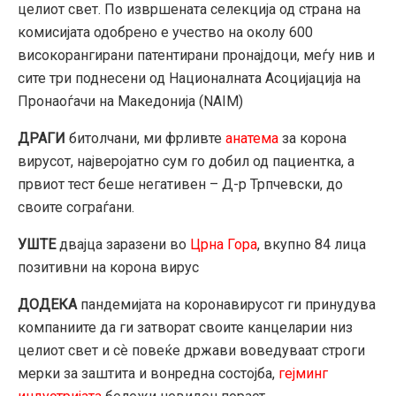
целиот свет. По извршената селекција од страна на
комисијата одобрено е учество на околу 600
високорангирани патентирани пронајдоци, меѓу нив и
сите три поднесени од Националната Асоцијација на
Пронаоѓачи на Македонија (NAIM)
ДРАГИ
битолчани, ми фрливте
анатема
за корона
вирусот, најверојатно сум го добил од пациентка, а
првиот тест беше негативен – Д-р Трпчевски, до
своите сограѓани.
УШТЕ
двајца заразени во
Црна Гора
, вкупно 84 лица
позитивни на корона вирус
ДОДЕКА
пандемијата на коронавирусот ги принудува
компаниите да ги затворат своите канцеларии низ
целиот свет и сѐ повеќе држави воведуваат строги
мерки за заштита и вонредна состојба,
гејминг