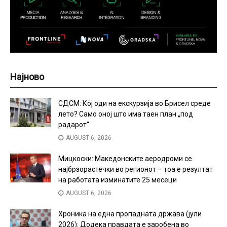
Најново
СДСМ: Кој оди на екскурзија во Брисел среде
лето? Само оној што има таен план „под
радарот“
AUGUST 6, 2026
Мицкоски: Македонските аеродроми се
најбрзорастечки во регионот – тоа е резултат
на работата изминатите 25 месеци
AUGUST 6, 2026
Хроника на една пропадната држава (јули
2026): Додека правдата е заробена во