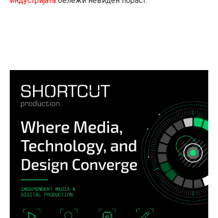
индустријата
бележи невиден пораст.