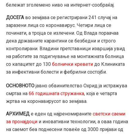
бележат зголемено ниво на интернет-сообраќај.
ДОСЕГА
во земјава се регистрирани 241 случај на
заразени лица со коронавирус. Четири лица се
починати, а тројца се излечени. Од Влада пораачаа
дека државните карантини се безбедни и строго
контролирани. Владини претставници извршија увид
на работите за подигнување на монтажната болница
со капацитет до 130
болнички кревети
до Клиниката
за инфективни болести и фебрилни состојби.
ОСНОВНОТО
јавно обвинителство Охрид ја истражува
смртаа на
66 годишната стружанка
, која е четврта
жртва на коронавирусот во земјава.
АРХИМЕД
е еден од најреномираните
светски саеми
за пронајдоци
и иновативни технологии, а оваа година
на саемот беа поднесени повеќе од 3000 пријави од