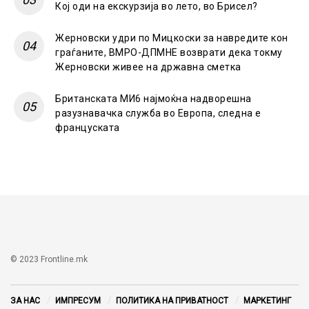
Кој оди на екскурзија во лето, во Брисел?
Жерновски удри по Мицкоски за навредите кон
граѓаните, ВМРО-ДПМНЕ возврати дека токму
Жерновски живее на државна сметка
Британската МИ6 најмоќна надворешна
разузнавачка служба во Европа, следна е
француската
© 2023 Frontline.mk
ЗА НАС
ИМПРЕСУМ
ПОЛИТИКА НА ПРИВАТНОСТ
МАРКЕТИНГ