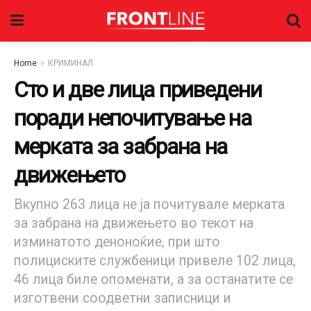
Home
КРИМИНАЛ
Сто и две лица приведени
поради непочитување на
мерката за забрана на
движењето
Вкупно 263 лица не ја почитувале мерката
за забрана на движењето во текот на
изминатото деноноќие, при што
полициските службеници привеле 102 лица,
46 лица биле опоменати, a за останатите се
изготвени соодветни записници и