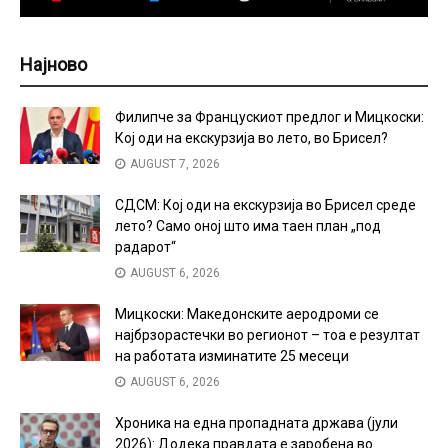
Најново
Филипче за Францускиот предлог и Мицкоски:
Кој оди на екскурзија во лето, во Брисел?
AUGUST 7, 2026
СДСМ: Кој оди на екскурзија во Брисел среде
лето? Само оној што има таен план „под
радарот“
AUGUST 6, 2026
Мицкоски: Македонските аеродроми се
најбрзорастечки во регионот – тоа е резултат
на работата изминатите 25 месеци
AUGUST 6, 2026
Хроника на една пропадната држава (јули
2026): Додека правдата е заробена во