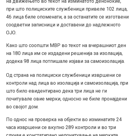
на движењето во текот на изминатото деноноќие,
при што полициските службеници привеле 102 лица,
46 лица биле опоменати, a за останатите се изготвени
соодветни записници и доставени до надлежното
ОЈО.
Како што соопшти МВР во текот на вчерашниот ден
на 180 лица им се издадени решенија за изолација,
додека 98 лица потпишале изјави за самоизолација.
Од страна на полициски службеници извршени се
контроли над лица во изолација и самоизолација, при
што било евидентирано дека три лица не ги
почитувале овие мерки, односно не биле пронајдени
во својот дом.
По однос на проверка на објекти во изминатите 24
часа извршени се вкупно 289 контроли и во три
случаи е констатирано непочитување на мерките.