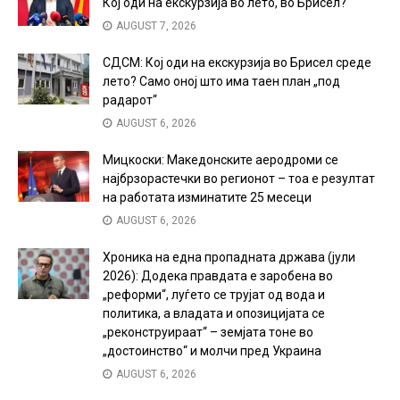
Кој оди на екскурзија во лето, во Брисел?
AUGUST 7, 2026
СДСМ: Кој оди на екскурзија во Брисел среде
лето? Само оној што има таен план „под
радарот“
AUGUST 6, 2026
Мицкоски: Македонските аеродроми се
најбрзорастечки во регионот – тоа е резултат
на работата изминатите 25 месеци
AUGUST 6, 2026
Хроника на една пропадната држава (јули
2026): Додека правдата е заробена во
„реформи“, луѓето се трујат од вода и
политика, а владата и опозицијата се
„реконструираат“ – земјата тоне во
„достоинство“ и молчи пред Украина
AUGUST 6, 2026