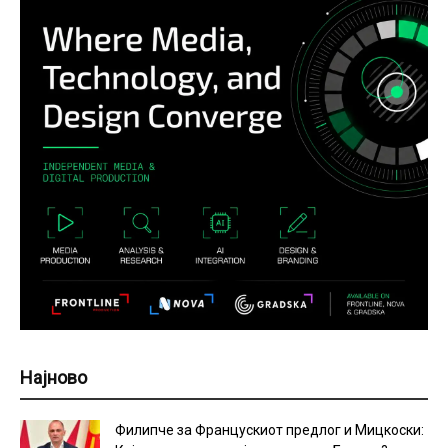
Најново
Филипче за Францускиот предлог и Мицкоски: