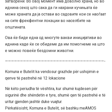
затворени. Во овој момент има доволно храна, но во
иднина секој што сака да ги нахрани кучињата ќе
може храната да ја остави во садовите кои се наоѓаат
на сите фрекфентни локации во населбите на
општината.
Ова ќе биде една од многуте вакви иницијативи во
иднина каде ќе се обидеме да им помогнеме на што
е можно повеќе бездомни животни.
—————————————————————————————————-
Komuna e Butelit ka vendosur grazhde për ushqimin e
qenve të pastrehë në 12 lokacione
Në këto periudha të vështira, kur shumë kujdesen për
sigurinë dhe shëndetin e tyre, shumë qen të pastrehë e të
uritur gjenden jashtë duke vuajtur.
Përkatësisht, Komuna e Butelit, së bashku meAMOS