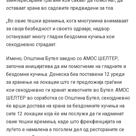
заинтересирани граѓани кои сакаат да помогнат, да
оставаат храна во садовите предвидени за тоа.
„Во овие тешки времиња, кога многумина внимаваат
за своја безбедност и своето здравје, надвор
остануваат многу гладни бездомни кучиња кои
секојдневно страдаат.
Имено, Општина Бутел заедно со АМОС ШЕЛТЕР,
започна иницијатива да им помогнеме на гладните и
бездомни кучиња. Денеска беа поставени 12 уреди
за хранење на локации што ги предложија граѓани
кои секојдневно ги хранат животните во Бутел. АМОС
ШЕЛТЕР во соработка со Општина Бутел, секојдневно
ќе врши достава на храна за бездомните кучиња на
сите 12 локации која ќе им послужи да ги надминат
овие тешки времиња, каде што фрекфенцијата на
луѓето е намалена а поголем дел од рестораните се