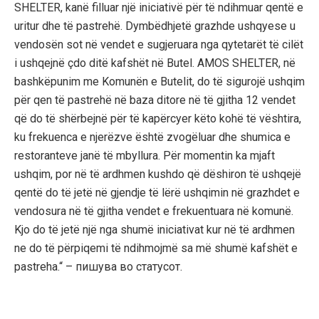
SHELTER, kanë filluar një iniciativë për të ndihmuar qentë e
uritur dhe të pastrehë. Dymbëdhjetë grazhde ushqyese u
vendosën sot në vendet e sugjeruara nga qytetarët të cilët
i ushqejnë çdo ditë kafshët në Butel. AMOS SHELTER, në
bashkëpunim me Komunën e Butelit, do të sigurojë ushqim
për qen të pastrehë në baza ditore në të gjitha 12 vendet
që do të shërbejnë për të kapërcyer këto kohë të vështira,
ku frekuenca e njerëzve është zvogëluar dhe shumica e
restoranteve janë të mbyllura. Për momentin ka mjaft
ushqim, por në të ardhmen kushdo që dëshiron të ushqejë
qentë do të jetë në gjendje të lërë ushqimin në grazhdet e
vendosura në të gjitha vendet e frekuentuara në komunë.
Kjo do të jetë një nga shumë iniciativat kur në të ardhmen
ne do të përpiqemi të ndihmojmë sa më shumë kafshët e
pastreha.“ – пишува во статусот.