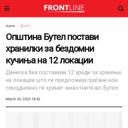
Home
ДЕНЕС
Општина Бутел постави
хранилки за бездомни
кучиња на 12 локации
Денеска беа поставени 12 уреди за хранење
на локации што ги предложија граѓани кои
секојдневно ги хранат животните во Бутел.
March 30, 2020 18:42