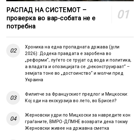
РАСПАД НА СИСТЕМОТ –
проверка во вар-собата не е
потребна
Хроника на една пропадната држава (јули
2026): Додека правдата е заробена во
„реформи“, луѓето се трујат од вода и политика,
а владата и опозицијата се „реконструираат“ –
земјата тоне во „достоинство“ и молчи пред
Украина
Филипче за Францускиот предлог и Мицкоски:
Кој оди на екскурзија во лето, во Брисел?
Жерновски удри по Мицкоски за навредите кон
граѓаните, ВМРО-ДПМНЕ возврати дека токму
Жерновски живее на државна сметка