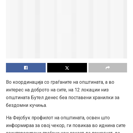
Во координација со граѓаните на општината, а во
интерес на доброто на сите, на 12 локации низ
општината Бутел денес беа поставени хранилки за
бездомни кучиња.
На Фејсбук профилот на општината, освен што
информираа за овој чекор, ги повикаа во иднина сите