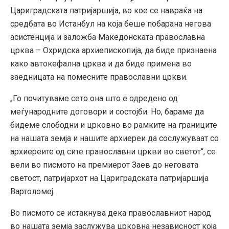
Цариградската патријаршија, во кое се навраќа на
средбата во Истанбул на која беше побарана негова
асистенција и заложба Македонската православна
црква – Охридска архиепископија, да биде признаена
како автокефална црква и да биде примена во
заедницата на помесните православни цркви.
„Го почитуваме сето она што е одредено од
меѓународните договори и состојби. Но, бараме да
бидеме слободни и црковно во рамките на границите
на нашата земја и нашите архиереи да сослужуваат со
архиереите од сите православни цркви во светот“, се
вели во писмото на премиерот Заев до неговата
светост, патријархот на Цариградската патријаршија
Вартоломеј.
Во писмото се истакнува дека православниот народ
во нашата земја заслужува црковна независност која