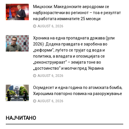
Мицкоски: Македонските аеродроми се
најбрзорастечки во регионот – тоа е резултат
на работата изминатите 25 месеци
AUGUST 6, 2026
Хроника на една пропадната држава (јули
2026): Додека правдата е заробена во
„реформи“, луѓето се трујат од вода и
политика, а владата и опозицијата се
„реконструираат“ – земјата тоне во
„достоинство“ и молчи пред Украина
AUGUST 6, 2026
Осумдесет и една година по атомската бомба,
Хирошима повторно повика на разоружување
AUGUST 6, 2026
НАЈЧИТАНО