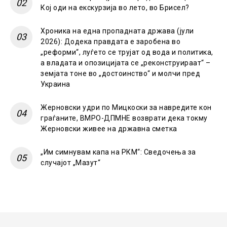
Кој оди на екскурзија во лето, во Брисел?
Хроника на една пропадната држава (јули
2026): Додека правдата е заробена во
„реформи“, луѓето се трујат од вода и политика,
а владата и опозицијата се „реконструираат“ –
земјата тоне во „достоинство“ и молчи пред
Украина
Жерновски удри по Мицкоски за навредите кон
граѓаните, ВМРО-ДПМНЕ возврати дека токму
Жерновски живее на државна сметка
„Им симнувам капа на РКМ“: Сведочења за
случајот „Мазут“