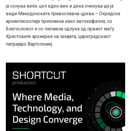
ја сонува веќе цел еден век и дека очекува да ја
види Македонската православна црква – Охридска
архиепископија признаена како автокефална, со
благословот и со писмена одлука од првиот меѓу
Христовите архиереи на земјата, цариградскиот
патријарх Вартоломеј.