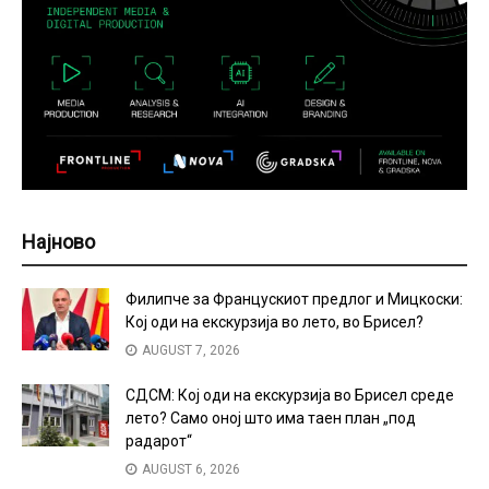
Најново
Филипче за Францускиот предлог и Мицкоски:
Кој оди на екскурзија во лето, во Брисел?
AUGUST 7, 2026
СДСМ: Кој оди на екскурзија во Брисел среде
лето? Само оној што има таен план „под
радарот“
AUGUST 6, 2026