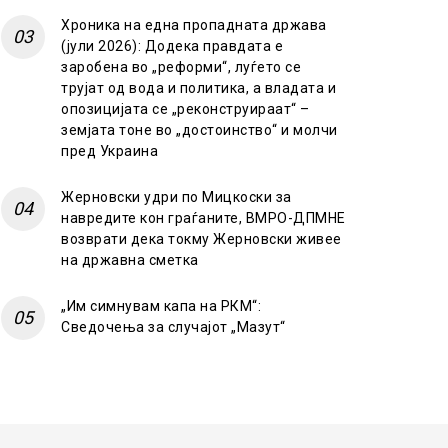
Хроника на една пропадната држава
(јули 2026): Додека правдата е
заробена во „реформи“, луѓето се
трујат од вода и политика, а владата и
опозицијата се „реконструираат“ –
земјата тоне во „достоинство“ и молчи
пред Украина
Жерновски удри по Мицкоски за
навредите кон граѓаните, ВМРО-ДПМНЕ
возврати дека токму Жерновски живее
на државна сметка
„Им симнувам капа на РКМ“:
Сведочења за случајот „Мазут“