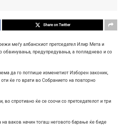
Share on Twitter
режи меѓу албанскиот претседател Илир Мета и
со обвинувања, предупредувања, а попладнево и со
нема да го потпише изменетиот Изборен законик,
 оти ќе го врати во Собранието на повторно
и, во спротивно ќе се соочи со претседателот и три
 на ваков начин тогаш неговото барање ќе биде