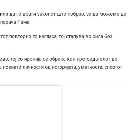
или да го врати законот што побрзо, за да можеме да
порача Рама.
от повторно го изгласа, тој стапува во сила без
во, тој со иронија се обраќа кон претседателот во
 познати личности од историјата, уметноста, спортот