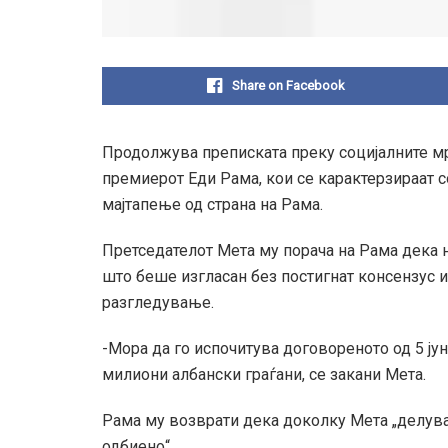
Share on Facebook
Продолжува преписката преку социјалните м
премиерот Еди Рама, кои се карактерзираат 
мајтапење од страна на Рама.
Претседателот Мета му порача на Рама дека 
што беше изгласан без постигнат консензус и
разгледување.
-Мора да го испочитува договореното од 5 јун
милиони албански граѓани, се закани Мета.
Рама му возврати дека доколку Мета „делува
одбиено“.