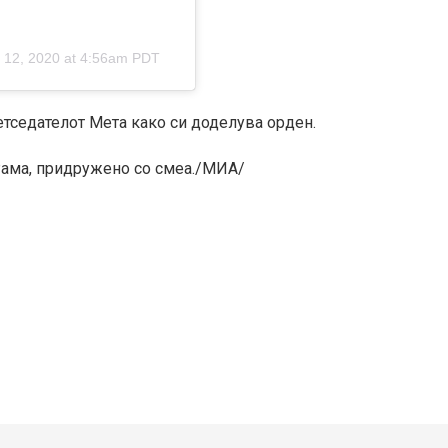
 12, 2020 at 4:56am PDT
ретседателот Мета како си доделува орден.
 Рама, придружено со смеа./MИА/