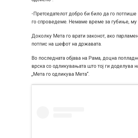
-Претседателот добро би било да го потпише 
го спроведеме. Немаме време за губиње, му 
Доколку Мета го врати законот, ако парламент
потпис на шефот на државата.
Во последната објава на Рама, доцна попладне
врска со одликувањата што тој ги доделува на
„Мета го одликува Мета“.