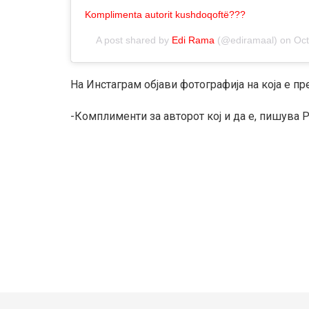
Komplimenta autorit kushdoqoftë???
A post shared by
Edi Rama
(@ediramaal) on
Oct
На Инстаграм објави фотографија на која е п
-Комплименти за авторот кој и да е, пишува