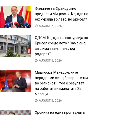
Филипче за Францускиот
предлог и Мицкоски: Кој оди на
екскурзија во лето, во Брисел?
AUGUST 7, 2026
СДСМ: Кој оди на екскурзија во
Брисел среде лето? Само оној
што има таен план „под
радарот“
AUGUST 6, 2026
Мицкоски: Македонските
аеродроми се најбрзорастечки
во регионот – тоа е резултат
на работата изминатите 25
месеци
AUGUST 6, 2026
Хроника на една пропадната