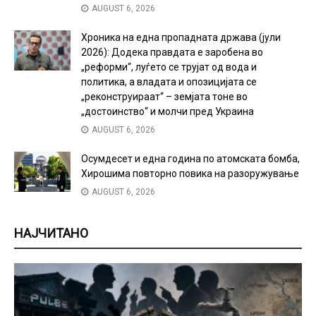
AUGUST 6, 2026
Хроника на една пропадната држава (јули
2026): Додека правдата е заробена во
„реформи“, луѓето се трујат од вода и
политика, а владата и опозицијата се
„реконструираат“ – земјата тоне во
„достоинство“ и молчи пред Украина
AUGUST 6, 2026
Осумдесет и една година по атомската бомба,
Хирошима повторно повика на разоружување
AUGUST 6, 2026
НАЈЧИТАНО