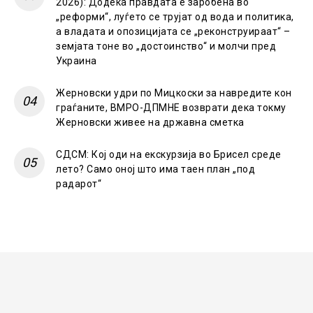
2026): Додека правдата е заробена во
„реформи“, луѓето се трујат од вода и политика,
а владата и опозицијата се „реконструираат“ –
земјата тоне во „достоинство“ и молчи пред
Украина
Жерновски удри по Мицкоски за навредите кон
граѓаните, ВМРО-ДПМНЕ возврати дека токму
Жерновски живее на државна сметка
СДСМ: Кој оди на екскурзија во Брисел среде
лето? Само оној што има таен план „под
радарот“