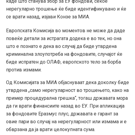
каде што станува збор за ЕУ фондови, секое
нерегуларно трошење ќе биде идентификувано и ќе
се врати назад, изјави Конзе за МИА.
Европската Комисија во моментов не може да даде
повеќе детали за истрагата додека е во тек, но она
што е познато е дека во случај да биде утврдена
криминална злоупотреба на фондовите, случајот ќе
биде испратен до ОЛАФ, европското тело за борба
против измами.
Од Комисијата за МИА објаснуваат дека доколку биде
утврдена „само нерегуларност во трошењето, како на
пример процедурална грешка“, тогаш државата мора
да ги врати финансиите назад во ЕУ. При апликација
за фондовите Еразмус плус, државата е гарант за
овие пари во случај на нерегуларност или измама и е
обврзана да ја врати целокупната сума.