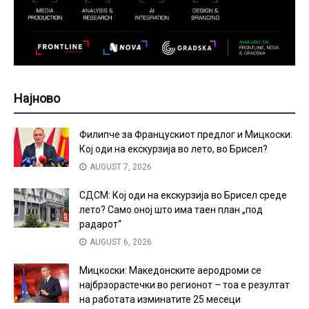
Најново
Филипче за Францускиот предлог и Мицкоски:
Кој оди на екскурзија во лето, во Брисел?
AUGUST 7, 2026
СДСМ: Кој оди на екскурзија во Брисел среде
лето? Само оној што има таен план „под
радарот“
AUGUST 6, 2026
Мицкоски: Македонските аеродроми се
најбрзорастечки во регионот – тоа е резултат
на работата изминатите 25 месеци