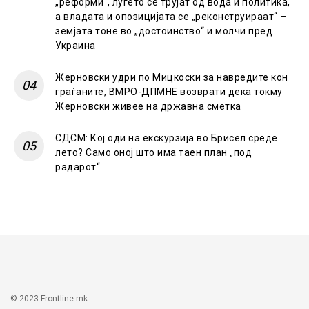
„реформи“, луѓето се трујат од вода и политика,
а владата и опозицијата се „реконструираат“ –
земјата тоне во „достоинство“ и молчи пред
Украина
Жерновски удри по Мицкоски за навредите кон
граѓаните, ВМРО-ДПМНЕ возврати дека токму
Жерновски живее на државна сметка
СДСМ: Кој оди на екскурзија во Брисел среде
лето? Само оној што има таен план „под
радарот“
© 2023 Frontline.mk