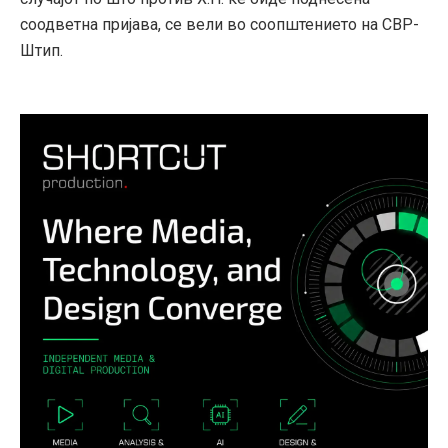
соодветна пријава, се вели во соопштението на СВР-
Штип.