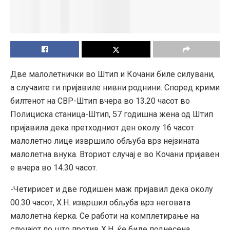
Две малолетнички во Штип и Кочани биле силувани,
а случаите ги пријавиле нивни роднини. Според крими
билтенот на СВР-Штип вчера во 13.20 часот во
Полициска станица-Штип, 57 годишна жена од Штип
пријавила дека претходниот ден околу 16 часот
малолетно лице извршило обљуба врз нејзината
малолетна внука. Вториот случај е во Кочани пријавен
е вчера во 14.30 часот.
-Четирисет и две годишен маж пријавил дека околу
00.30 часот, Х.Н. извршил обљуба врз неговата
малолетна ќерка. Се работи на комплетирање на
случајот по што против Х.Н. ќе биде поднесена