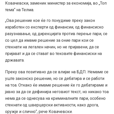
Ковачевски, заменик министер за економија, во „Топ
тема“ на Телма.
„Ова решение кое ќе го понудиме преку закон
изработен со експерти од финансии, од финансиско
разузнавање, од дирекцијата против перење пари, се
со цел да имаме решение за оние пари кои се
стекнати на легален начин, но не пријавени, да се
пријават и да се стават во тековите финансиски на
државата.
Преку ова позитивно да се влијае на БДП. Немаме се
уште законско решение, но се дебатира и се работи
на тоа. Откако ќе имаме решение ќе го дебатираме и
јавно за да се дефинира неговиот текст, но никако тоа
нема да се однесува на криминалните пари, особено
стекнати од шверцерски активности, како дрога,
оружје и слично“, рече Ковачевски.