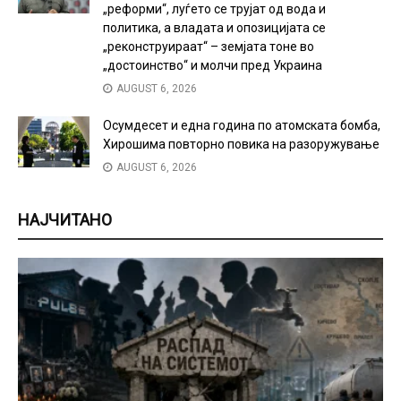
„реформи“, луѓето се трујат од вода и
политика, а владата и опозицијата се
„реконструираат“ – земјата тоне во
„достоинство“ и молчи пред Украина
AUGUST 6, 2026
Осумдесет и една година по атомската бомба,
Хирошима повторно повика на разоружување
AUGUST 6, 2026
НАЈЧИТАНО