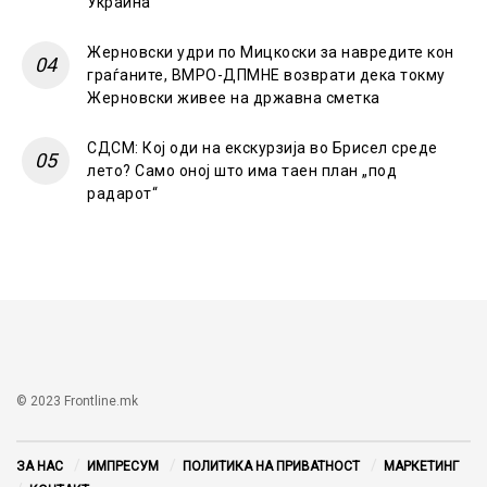
Украина
Жерновски удри по Мицкоски за навредите кон
граѓаните, ВМРО-ДПМНЕ возврати дека токму
Жерновски живее на државна сметка
СДСМ: Кој оди на екскурзија во Брисел среде
лето? Само оној што има таен план „под
радарот“
© 2023 Frontline.mk
ЗА НАС
ИМПРЕСУМ
ПОЛИТИКА НА ПРИВАТНОСТ
МАРКЕТИНГ