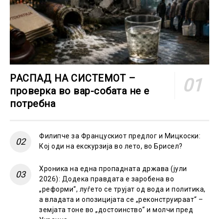
РАСПАД НА СИСТЕМОТ –
проверка во вар-собата не е
потребна
Филипче за Францускиот предлог и Мицкоски:
Кој оди на екскурзија во лето, во Брисел?
Хроника на една пропадната држава (јули
2026): Додека правдата е заробена во
„реформи“, луѓето се трујат од вода и политика,
а владата и опозицијата се „реконструираат“ –
земјата тоне во „достоинство“ и молчи пред