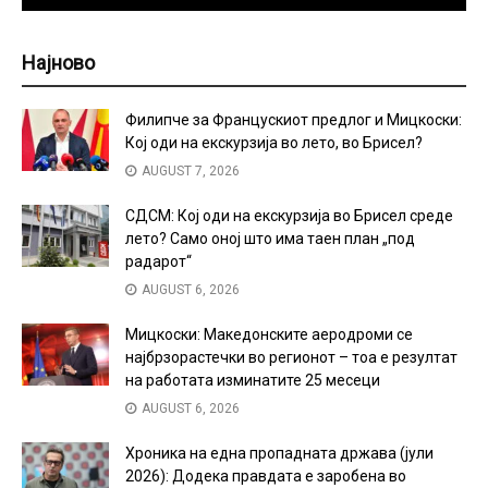
Најново
Филипче за Францускиот предлог и Мицкоски:
Кој оди на екскурзија во лето, во Брисел?
AUGUST 7, 2026
СДСМ: Кој оди на екскурзија во Брисел среде
лето? Само оној што има таен план „под
радарот“
AUGUST 6, 2026
Мицкоски: Македонските аеродроми се
најбрзорастечки во регионот – тоа е резултат
на работата изминатите 25 месеци
AUGUST 6, 2026
Хроника на една пропадната држава (јули
2026): Додека правдата е заробена во