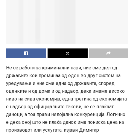
Не се работи за криминални пари, ние сме дел од
државите кои преминаа од еден во друг систем на
уредување и ние сме една од државите, според
оценките и од дома и од надвор, дека имаме високо
ниво на сива економјија, една третина од економијата
е надвор од официјалните текови, не се плаќаат
даноци, а тоа прави нелојална конкуренција. Логично
е дека оној што не плаќа данок има пониска цена на
производот или услугата, изјави Димитар