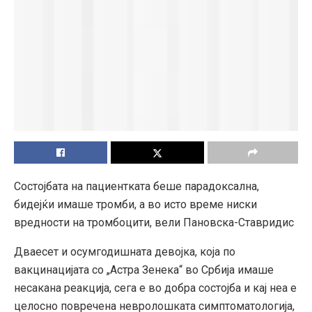
Состојбата на пациентката беше парадоксална,
бидејќи имаше тромби, а во исто време ниски
вредности на тромбоцити, вели Пановска-Ставридис
Дваесет и осумгодишната девојка, која по
вакцинацијата со „Астра Зенека“ во Србија имаше
несакана реакција, сега е во добра состојба и кај неа е
целосно повречена невролошката симптоматологија,