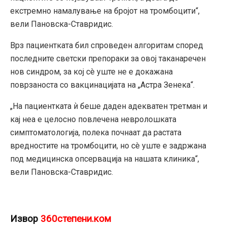
екстремно намалување на бројот на тромбоцити“,
вели Пановска-Ставридис.
Врз пациентката бил спроведен алгоритам според
последните светски препораки за овој таканаречен
нов синдром, за кој сè уште не е докажана
поврзаноста со вакцинацијата на „Астра Зенека“.
„На пациентката ѝ беше даден адекватен третман и
кај неа е целосно повлечена невролошката
симптоматологија, полека почнаат да растата
вредностите на тромбоцити, но сè уште е задржана
под медицинска опсервација на нашата клиника“,
вели Пановска-Ставридис.
Извор
360степени.ком