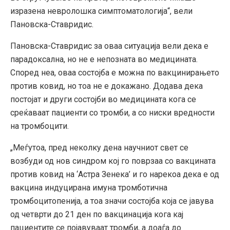
изразена невролошка симптоматологија“, вели
Пановска-Ставридис.
Пановска-Ставридис за оваа ситуација вели дека е
парадоксална, но не е непозната во медицината.
Според неа, оваа состојба е можна по вакцинирањето
против ковид, но тоа не е докажано. Додава дека
постојат и други состојби во медицината кога се
среќаваат пациенти со тромби, а со ниски вредности
на тромбоцити.
„Меѓутоа, пред неколку дена научниот свет се
возбуди од нов синдром кој го поврзаа со вакцината
против ковид на ‘Астра Зенека’ и го нарекоа дека е од
вакцина индуцирана имуна тромботична
тромбоцитопенија, а тоа значи состојба која се јавува
од четврти до 21 ден по вакцинација кога кај
пациентите се појавуваат тромби, а доаѓа до