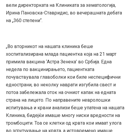
вели директорката на Клиниката за хематологија,
Ирина Пановска-Ставридис, во вечерашната дебата
на „360 степени“.
„Во вторникот на нашата клиника беше
хоспитализирана млада пациентка која на 21 март
примила вакцина ‘Астра Зенека’ во Србија. Една
недела по вакцинирањето, пациентката
почувствувала главоболки кои биле неспецифични
еднострани, во неколку наврати изгубила свест и
потоа забележала оток на очниот капак на едната
страна на лицето. По направените невролошки
испитувања и крвни анализи беше упатена на нашата
Клиника, бидејќи имаше многу ниски вредности на
тромбоцити. Тоа се клетки од крвта кои имаат улога
во згрутчување на крвта, а истовремено имаше