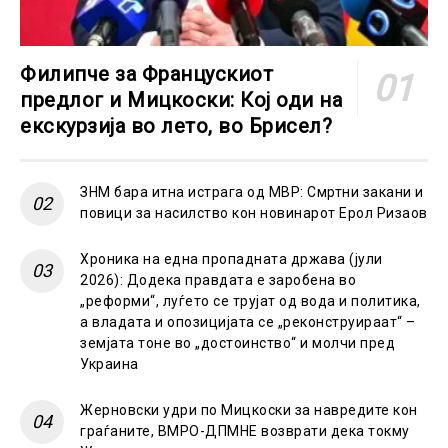
Филипче за Францускиот
предлог и Мицкоски: Кој оди на
екскурзија во лето, во Брисел?
ЗНМ бара итна истрага од МВР: Смртни закани и
повици за насилство кон новинарот Ерол Ризаов
Хроника на една пропадната држава (јули
2026): Додека правдата е заробена во
„реформи“, луѓето се трујат од вода и политика,
а владата и опозицијата се „реконструираат“ –
земјата тоне во „достоинство“ и молчи пред
Украина
Жерновски удри по Мицкоски за навредите кон
граѓаните, ВМРО-ДПМНЕ возврати дека токму