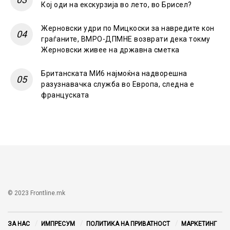
Кој оди на екскурзија во лето, во Брисел?
Жерновски удри по Мицкоски за навредите кон
граѓаните, ВМРО-ДПМНЕ возврати дека токму
Жерновски живее на државна сметка
Британската МИ6 најмоќна надворешна
разузнавачка служба во Европа, следна е
француската
© 2023 Frontline.mk
ЗА НАС
ИМПРЕСУМ
ПОЛИТИКА НА ПРИВАТНОСТ
МАРКЕТИНГ