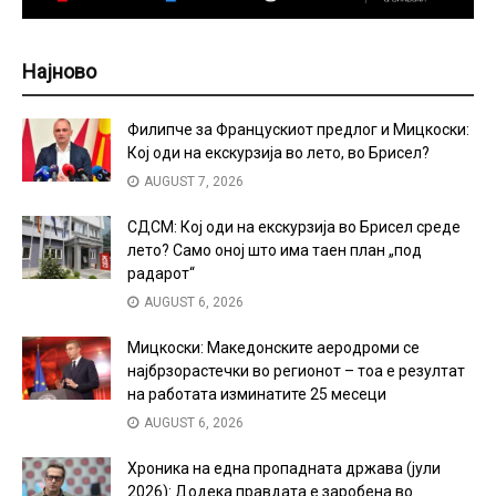
Најново
Филипче за Францускиот предлог и Мицкоски:
Кој оди на екскурзија во лето, во Брисел?
AUGUST 7, 2026
СДСМ: Кој оди на екскурзија во Брисел среде
лето? Само оној што има таен план „под
радарот“
AUGUST 6, 2026
Мицкоски: Македонските аеродроми се
најбрзорастечки во регионот – тоа е резултат
на работата изминатите 25 месеци
AUGUST 6, 2026
Хроника на една пропадната држава (јули
2026): Додека правдата е заробена во