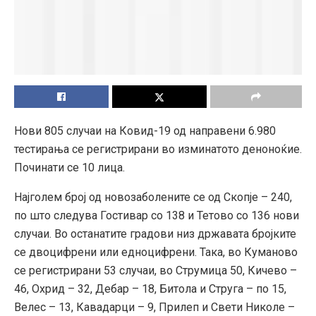
Нови 805 случаи на Ковид-19 од направени 6.980
тестирања се регистрирани во изминатото деноноќие.
Починати се 10 лица.
Најголем број од новозаболените се од Скопје – 240,
по што следува Гостивар со 138 и Тетово со 136 нови
случаи. Во останатите градови низ државата бројките
се двоцифрени или едноцифрени. Така, во Куманово
се регистрирани 53 случаи, во Струмица 50, Кичево –
46, Охрид – 32, Дебар – 18, Битола и Струга – по 15,
Велес – 13, Кавадарци – 9, Прилеп и Свети Николе –