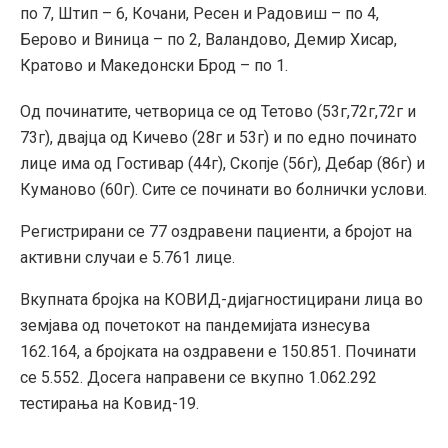
по 7, Штип – 6, Кочани, Ресен и Радовиш – по 4,
Берово и Виница – по 2, Валандово, Демир Хисар,
Кратово и Македонски Брод – по 1.
Од починатите, четворица се од Тетово (53г,72г,72г и
73г), двајца од Кичево (28г и 53г) и по едно починато
лице има од Гостивар (44г), Скопје (56г), Дебар (86г) и
Куманово (60г). Сите се починати во болнички услови.
Регистрирани сe 77 оздравени пациенти, а бројот на
активни случаи е 5.761 лице.
Вкупната бројка на КОВИД-дијагностицирани лица во
земјава од почетокот на пандемијата изнесува
162.164, а бројката на оздравени е 150.851. Починати
се 5.552. Досега направени се вкупно 1.062.292
тестирања на Ковид-19.