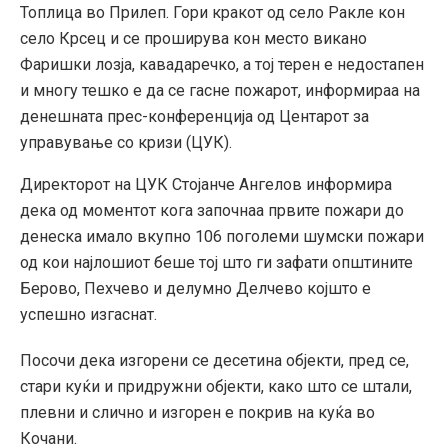
Топлица во Прилеп. Гори кракот од село Ракле кон
село Крсец и се проширува кон место викано
Фаришки лозја, кавадаречко, а тој терен е недостапен
и многу тешко е да се гасне пожарот, информираа на
денешната прес-конференција од Центарот за
управување со кризи (ЦУК).
Директорот на ЦУК Стојанче Ангелов информира
дека од моментот кога започнаа првите пожари до
денеска имало вкупно 106 поголеми шумски пожари
од кои најлошиот беше тој што ги зафати општините
Берово, Пехчево и делумно Делчево којшто е
успешно изгаснат.
Посочи дека изгорени се десетина објекти, пред се,
стари куќи и придружни објекти, како што се штали,
плевни и слично и изгорен е покрив на куќа во
Кочани.