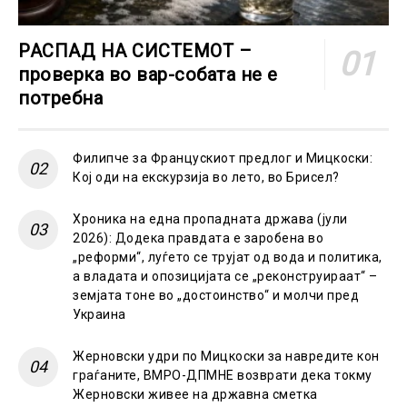
РАСПАД НА СИСТЕМОТ –
проверка во вар-собата не е
потребна
Филипче за Францускиот предлог и Мицкоски:
Кој оди на екскурзија во лето, во Брисел?
Хроника на една пропадната држава (јули
2026): Додека правдата е заробена во
„реформи“, луѓето се трујат од вода и политика,
а владата и опозицијата се „реконструираат“ –
земјата тоне во „достоинство“ и молчи пред
Украина
Жерновски удри по Мицкоски за навредите кон
граѓаните, ВМРО-ДПМНЕ возврати дека токму
Жерновски живее на државна сметка