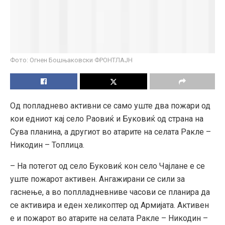
Фото: Огнен Бошњаковски ФРОНТЛАЈН
Од попладнево активни се само уште два пожари од
кои едниот кај село Раовиќ и Буковиќ од страна на
Сува планина, а другиот во атарите на селата Ракле –
Никодин – Топлица.
– На потегот од село Буковиќ кон село Чајлане е се
уште пожарот активен. Ангажирани се сили за
гаснење, а во поплладневниве часови се планира да
се активира и еден хеликоптер од Армијата. Активен
е и пожарот во атарите на селата Ракле – Никодин –