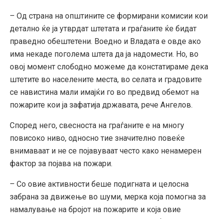
– Од страна на општините се формирани комисии кои
детално ќе ја утврдат штетата и граѓаните ќе бидат
праведно обештетени. Воедно и Владата е овде ако
има некаде поголема штета да ја надомести. Но, во
овој момент слободно можеме да констатираме дека
штетите во населените места, во селата и градовите
се навистина мали имајќи го во предвид обемот на
пожарите кои ја зафатија државата, рече Ангелов.
Според него, свесноста на граѓаните е на многу
повисоко ниво, односно тие значително повеќе
внимаваат и не се појавуваат често како ненамерен
фактор за појава на пожари.
– Со овие активности беше подигната и целосна
забрана за движење во шуми, мерка која помогна за
намалување на бројот на пожарите и која овие