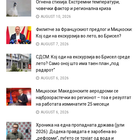
Огнена стихија: Екстремни температури,
човечки фактор и регионална криза
AUGUST 10, 2026
Филипче за Францускиот предлог и Мицкоски:
Кој оди на екскурзија во лето, во Брисел?
AUGUST 7, 2026
СДСМ: Кој оди на екскурзија во Брисел среде
лето? Само оној што има таен план „под
радарот“
AUGUST 6, 2026
Мицкоски: Македонските аеродроми се
најбрзорастечки во регионот – тоа е резултат
на работата изминатите 25 месеци
AUGUST 6, 2026
Хроника на една пропадната држава (јули
2026): Додека правдата е заробена во
„реформи“, луѓето се трујат од вода и