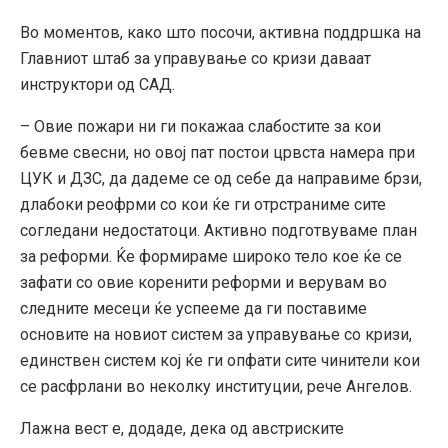
Во моментов, како што посочи, активна поддршка на
Главниот штаб за управување со кризи даваат
инструктори од САД.
– Овие пожари ни ги покажаа слабостите за кои
бевме свесни, но овој пат постои црвста намера при
ЦУК и ДЗС, да дадеме се од себе да направиме брзи,
длабоки реофрми со кои ќе ги отрстраниме сите
согледани недостатоци. Активно подготвуваме план
за реформи. Ќе формираме широко тело кое ќе се
зафати со овие коренити реформи и верувам во
следните месеци ќе успееме да ги поставиме
основите на новиот систем за управување со кризи,
единствен систем кој ќе ги опфати сите чинители кои
се расфрлани во неколку институции, рече Ангелов.
Лажна вест е, додаде, дека од австриските