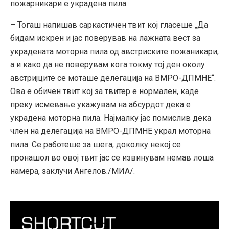
пожарникари е украдена пила.
– Тогаш напишав саркастичен твит кој гласеше „Да
бидам искрен и јас поверував на лажната вест за
украдената моторна пила од австриските пожаникари,
а и како да не поверувам кога токму тој ден околу
австријците се моташе делегација на ВМРО-ДПМНЕ“.
Ова е обичен твит кој за твитер е нормален, каде
преку исмевање укажувам на абсурдот дека е
украдена моторна пила. Најмалку јас помислив дека
член на делегација на ВМРО-ДПМНЕ украл моторна
пила. Се работеше за шега, доколку некој се
пронашол во овој твит јас се извинувам немав лоша
намера, заклучи Ангелов./МИА/.