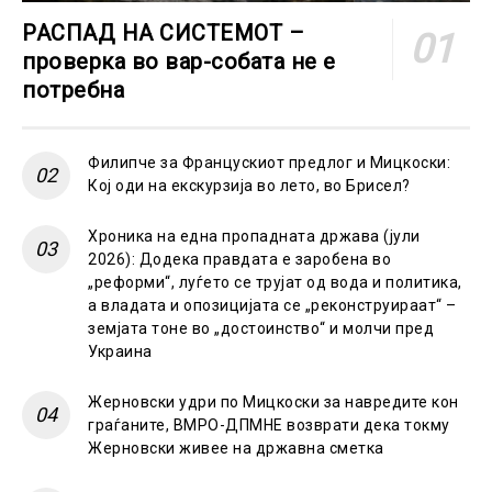
РАСПАД НА СИСТЕМОТ –
проверка во вар-собата не е
потребна
Филипче за Францускиот предлог и Мицкоски:
Кој оди на екскурзија во лето, во Брисел?
Хроника на една пропадната држава (јули
2026): Додека правдата е заробена во
„реформи“, луѓето се трујат од вода и политика,
а владата и опозицијата се „реконструираат“ –
земјата тоне во „достоинство“ и молчи пред
Украина
Жерновски удри по Мицкоски за навредите кон
граѓаните, ВМРО-ДПМНЕ возврати дека токму
Жерновски живее на државна сметка