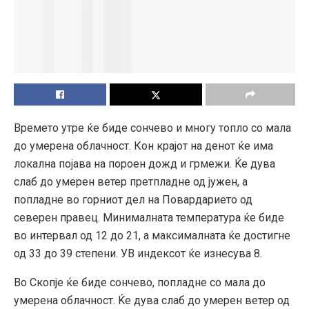
Времето утре ќе биде сончево и многу топло со мала
до умерена облачност. Кон крајот на денот ќе има
локална појава на пороен дожд и грмежи. Ќе дува
слаб до умерен ветер претпладне од јужен, а
попладне во горниот дел на Повардарието од
северен правец. Минималната температура ќе биде
во интервал од 12 до 21, а максималната ќе достигне
од 33 до 39 степени. УВ индексот ќе изнесува 8.
Во Скопје ќе биде сончево, попладне со мала до
умерена облачност. Ќе дува слаб до умерен ветер од