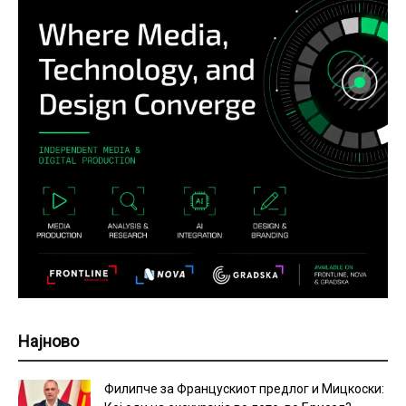
Најново
Филипче за Францускиот предлог и Мицкоски: