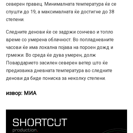
северен правец. Минималната температура ќе се
спушти до 19, а максималната ќе достигне до 38
степени.
Следните денови ќе се задржи сончево и топло
време со умерена облачност. Во попладневните
часови ќе има локална појава на пороен дожд и
грмежи. Во среда ќе дува умерен, долж
Повардарието засилен северен ветер што ќе
предизвика дневната температура во следните
денови да биде пониска за неколку степени.
извор: МИА