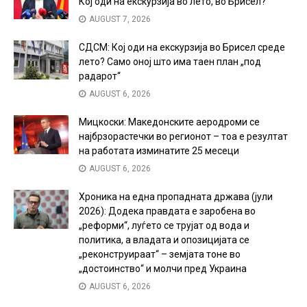
Кој оди на екскурзија во лето, во Брисел?
AUGUST 7, 2026
СДСМ: Кој оди на екскурзија во Брисел среде
лето? Само оној што има таен план „под
радарот“
AUGUST 6, 2026
Мицкоски: Македонските аеродроми се
најбрзорастечки во регионот – тоа е резултат
на работата изминатите 25 месеци
AUGUST 6, 2026
Хроника на една пропадната држава (јули
2026): Додека правдата е заробена во
„реформи“, луѓето се трујат од вода и
политика, а владата и опозицијата се
„реконструираат“ – земјата тоне во
„достоинство“ и молчи пред Украина
AUGUST 6, 2026