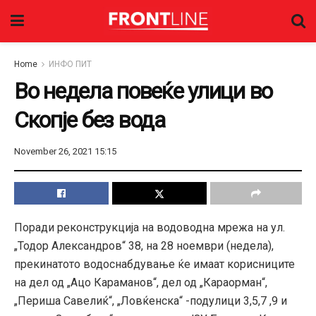
Home
ИНФО ПИТ
Во недела повеќе улици во
Скопје без вода
November 26, 2021 15:15
Поради реконструкција на водоводна мрежа на ул.
„Тодор Александров“ 38, на 28 ноември (недела),
прекинатото водоснабдување ќе имаат корисниците
на дел од „Ацо Караманов“, дел од „Караорман“,
„Периша Савелиќ“, „Ловќенска“ -подулици 3,5,7 ,9 и