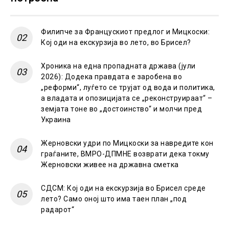
Филипче за Францускиот предлог и Мицкоски:
Кој оди на екскурзија во лето, во Брисел?
Хроника на една пропадната држава (јули
2026): Додека правдата е заробена во
„реформи“, луѓето се трујат од вода и политика,
а владата и опозицијата се „реконструираат“ –
земјата тоне во „достоинство“ и молчи пред
Украина
Жерновски удри по Мицкоски за навредите кон
граѓаните, ВМРО-ДПМНЕ возврати дека токму
Жерновски живее на државна сметка
СДСМ: Кој оди на екскурзија во Брисел среде
лето? Само оној што има таен план „под
радарот“