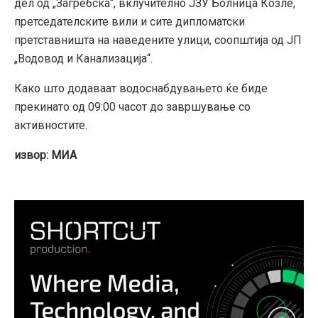
дел од „Загребска“, вклучително ЈЗУ Болница Козле,
претседателските вили и сите дипломатски
претставништа на наведените улици, соопштија од ЈП
„Водовод и Канализација“.
Како што додаваат водоснабдувањето ќе биде
прекинато од 09:00 часот до завршување со
активностите.
извор: МИА