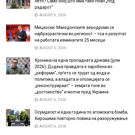
лето? Само оној што има таен план „под
радарот“
AUGUST 6, 2026
Мицкоски: Македонските аеродроми се
најбрзорастечки во регионот – тоа е резултат
на работата изминатите 25 месеци
AUGUST 6, 2026
Хроника на една пропадната држава (јули
2026): Додека правдата е заробена во
„реформи“, луѓето се трујат од вода и
политика, а владата и опозицијата се
„реконструираат“ – земјата тоне во
„достоинство“ и молчи пред Украина
AUGUST 6, 2026
Осумдесет и една година по атомската бомба,
Хирошима повторно повика на разоружување
AUGUST 6, 2026