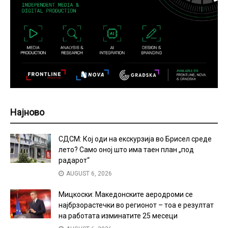
Најново
СДСМ: Кој оди на екскурзија во Брисел среде
лето? Само оној што има таен план „под
радарот“
AUGUST 6, 2026
Мицкоски: Македонските аеродроми се
најбрзорастечки во регионот – тоа е резултат
на работата изминатите 25 месеци