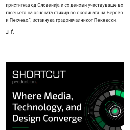
пристигнаа од Словенија и со денови учествуваше во
гасењето на огнената стихија во околината на Берово
и Пехчево.“, истакнува градоначалникот Пекевски.
Ј. Ѓ.