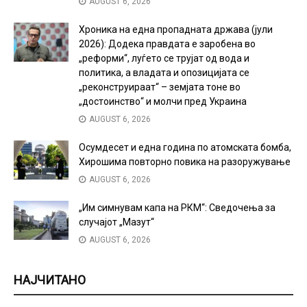
AUGUST 6, 2026
Хроника на една пропадната држава (јули
2026): Додека правдата е заробена во
„реформи“, луѓето се трујат од вода и
политика, а владата и опозицијата се
„реконструираат“ – земјата тоне во
„достоинство“ и молчи пред Украина
AUGUST 6, 2026
Осумдесет и една година по атомската бомба,
Хирошима повторно повика на разоружување
AUGUST 6, 2026
„Им симнувам капа на РКМ“: Сведочења за
случајот „Мазут“
AUGUST 6, 2026
НАЈЧИТАНО