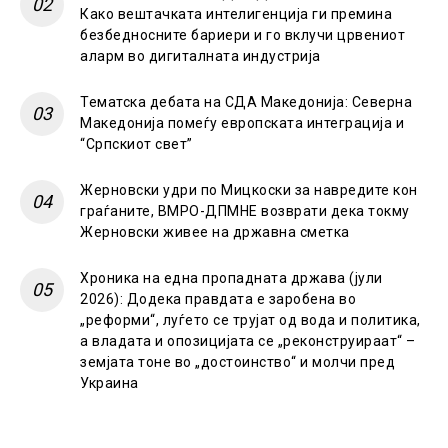
Како вештачката интелигенција ги премина
безбедносните бариери и го вклучи црвениот
аларм во дигиталната индустрија
Тематска дебата на СДА Македонија: Северна
Македонија помеѓу европската интеграција и
“Српскиот свет”
Жерновски удри по Мицкоски за навредите кон
граѓаните, ВМРО-ДПМНЕ возврати дека токму
Жерновски живее на државна сметка
Хроника на една пропадната држава (јули
2026): Додека правдата е заробена во
„реформи“, луѓето се трујат од вода и политика,
а владата и опозицијата се „реконструираат“ –
земјата тоне во „достоинство“ и молчи пред
Украина