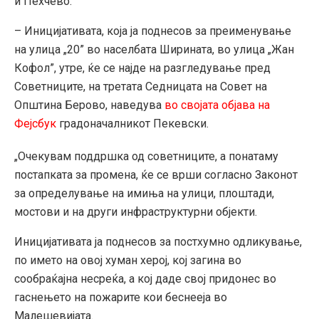
и Пехчево.
– Иницијативата, која ја поднесов за преименување
на улица „20” во населбата Ширината, во улица „Жан
Кофол”, утре, ќе се најде на разгледување пред
Советниците, на третата Седницата на Совет на
Општина Берово, наведува
во својата објава на
Фејсбук
градоначалникот Пекевски.
„Очекувам поддршка од советниците, а понатаму
постапката за промена, ќе се врши согласно Законот
за определување на имиња на улици, плоштади,
мостови и на други инфраструктурни објекти.
Иницијативата ја поднесов за постхумно одликување,
по името на овој хуман херој, кој загина во
сообраќајна несреќа, а кој даде свој придонес во
гаснењето на пожарите кои беснееја во
Малешевијата.