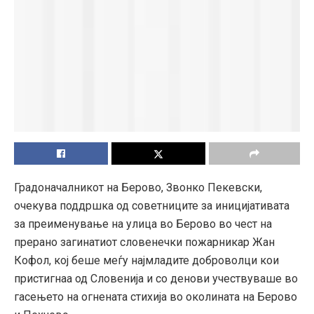
Градоначалникот на Берово, Звонко Пекевски,
очекува поддршка од советниците за иницијативата
за преименување на улица во Берово во чест на
прерано загинатиот словенечки пожарникар Жан
Кофол, кој беше меѓу најмладите доброволци кои
пристигнаа од Словенија и со денови учествуваше во
гасењето на огнената стихија во околината на Берово