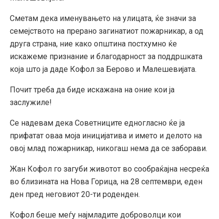
Сметам дека именувањето на улицата, ќе значи за
семејството на прерано загинатиот пожарникар, а од
друга страна, ние како општина постхумно ќе
искажеме признание и благодарност за поддршката
која што ја даде Кофол за Берово и Малешевијата.
Почит треба да биде искажана на оние кои ја
заслужиле!
Се надевам дека Советниците едногласно ќе ја
прифатат оваа моја иницијатива и името и делото на
овој млад пожарникар, никогаш нема да се заборави.
Жан Кофол го загуби животот во сообраќајна несреќа
во близината на Нова Горица, на 28 септември, еден
ден пред неговиот 20-ти роденден.
Кофол беше меѓу најмладите доброволци кои