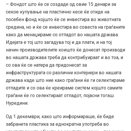
– Фондот што ќе се создаде од овие 15 денари за
секое купување на пластично кесе ќе отиде на
посебен фонд којшто ќе се инвестира во животната
средина, но и ќе се инвестира во совеста на граѓаните
како да менаџираме со отпадот во нашата држава.
Идејата е тој што загадува тој и да плати, и на тој
начин производителите коишто ќе донесат производи
во нашата држава треба да контрибуираат и во тоа, и
со ова ќе се натера да придонесат за
инфраструктурата со различни контејнери во нашата
држава каде што ние како граѓани ќе ги селектираме
отпадите и со ова ќе креираме систем којшто самите
граѓани ќе го селектираат отпадот, појасни тогаш
Нуредини.
Од 1 декември, како што информираше, ќе биде
забранета пластика за еднократна употреба во