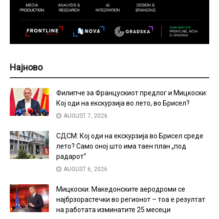
Најново
Филипче за Францускиот предлог и Мицкоски:
Кој оди на екскурзија во лето, во Брисел?
AUGUST 7, 2026
СДСМ: Кој оди на екскурзија во Брисел среде
лето? Само оној што има таен план „под
радарот“
AUGUST 6, 2026
Мицкоски: Македонските аеродроми се
најбрзорастечки во регионот – тоа е резултат
на работата изминатите 25 месеци