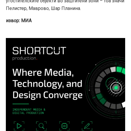
угостителските објекти во заштитени зони – тоа значи
Пелистер, Маврово, Шар Планина.
извор: МИА