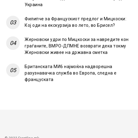
Украина
Филипче за Францускиот предлог и Мицкоски:
Кој оди на екскурзија во лето, во Брисел?
Жерновски удри по Мицкоски за навредите кон
граѓаните, ВМРО-ДПМНЕ возврати дека токму
Жерновски живее на државна сметка
Британската МИ6 најмоќна надворешна
разузнавачка служба во Европа, следна е
француската