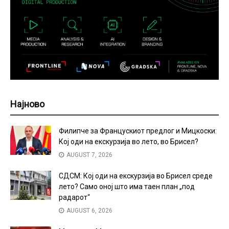
Најново
Филипче за Францускиот предлог и Мицкоски:
Кој оди на екскурзија во лето, во Брисел?
AUGUST 7, 2026
СДСМ: Кој оди на екскурзија во Брисел среде
лето? Само оној што има таен план „под
радарот“
AUGUST 6, 2026