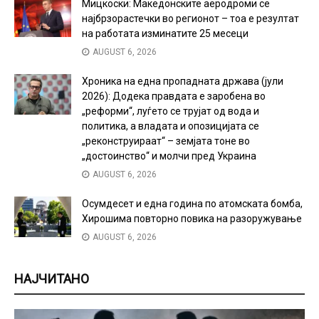
Мицкоски: Македонските аеродроми се
најбрзорастечки во регионот – тоа е резултат
на работата изминатите 25 месеци
AUGUST 6, 2026
Хроника на една пропадната држава (јули
2026): Додека правдата е заробена во
„реформи“, луѓето се трујат од вода и
политика, а владата и опозицијата се
„реконструираат“ – земјата тоне во
„достоинство“ и молчи пред Украина
AUGUST 6, 2026
Осумдесет и една година по атомската бомба,
Хирошима повторно повика на разоружување
AUGUST 6, 2026
НАЈЧИТАНО