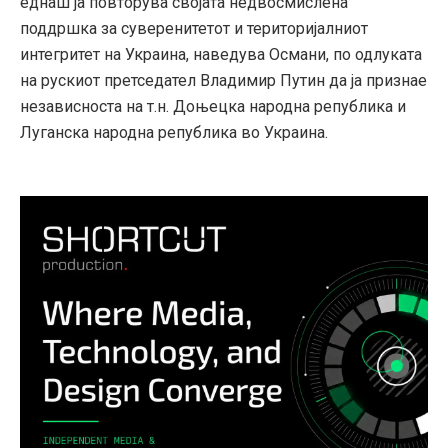
еднаш ја повторува својата недвосмислена
поддршка за суверенитетот и територијалниот
интегритет на Украина, наведува Османи, по одлуката
на рускиот претседател Владимир Путин да ја признае
независноста на т.н. Доњецка народна република и
Луганска народна република во Украина.