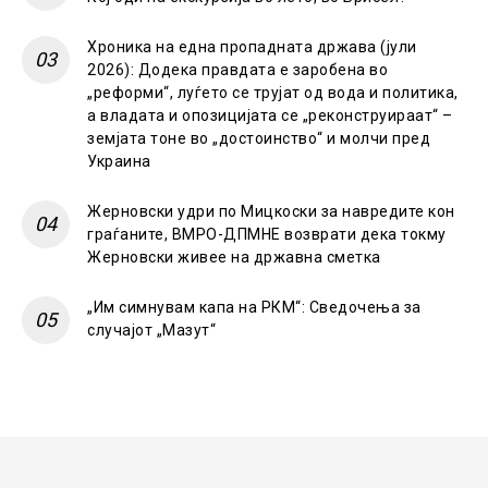
Хроника на една пропадната држава (јули
2026): Додека правдата е заробена во
„реформи“, луѓето се трујат од вода и политика,
а владата и опозицијата се „реконструираат“ –
земјата тоне во „достоинство“ и молчи пред
Украина
Жерновски удри по Мицкоски за навредите кон
граѓаните, ВМРО-ДПМНЕ возврати дека токму
Жерновски живее на државна сметка
„Им симнувам капа на РКМ“: Сведочења за
случајот „Мазут“