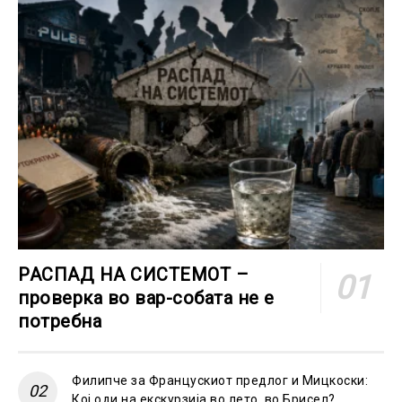
РАСПАД НА СИСТЕМОТ –
проверка во вар-собата не е
потребна
Филипче за Францускиот предлог и Мицкоски:
Кој оди на екскурзија во лето, во Брисел?