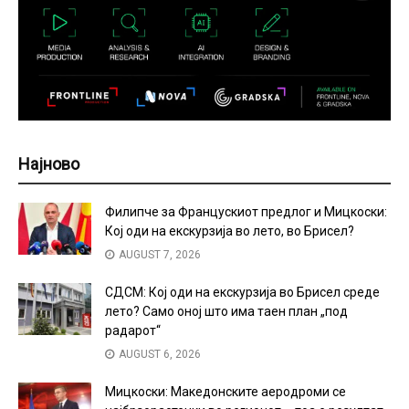
Најново
Филипче за Францускиот предлог и Мицкоски:
Кој оди на екскурзија во лето, во Брисел?
AUGUST 7, 2026
СДСМ: Кој оди на екскурзија во Брисел среде
лето? Само оној што има таен план „под
радарот“
AUGUST 6, 2026
Мицкоски: Македонските аеродроми се