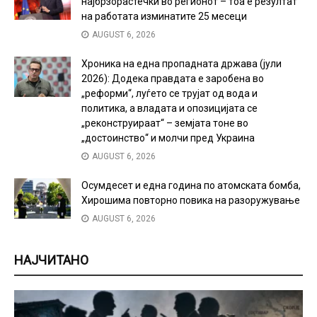
најбрзорастечки во регионот – тоа е резултат
на работата изминатите 25 месеци
AUGUST 6, 2026
Хроника на една пропадната држава (јули
2026): Додека правдата е заробена во
„реформи“, луѓето се трујат од вода и
политика, а владата и опозицијата се
„реконструираат“ – земјата тоне во
„достоинство“ и молчи пред Украина
AUGUST 6, 2026
Осумдесет и една година по атомската бомба,
Хирошима повторно повика на разоружување
AUGUST 6, 2026
НАЈЧИТАНО