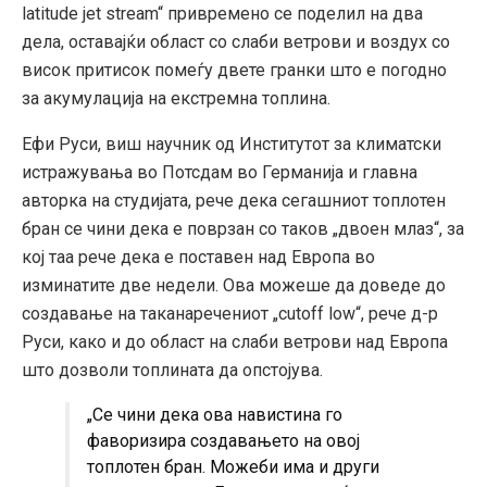
latitude jet stream“ привремено се поделил на два
дела, оставајќи област со слаби ветрови и воздух со
висок притисок помеѓу двете гранки што е погодно
за акумулација на екстремна топлина.
Ефи Руси, виш научник од Институтот за климатски
истражувања во Потсдам во Германија и главнa
авторка на студијата, рече дека сегашниот топлотен
бран се чини дека е поврзан со таков „двоен млаз“, за
кој таа рече дека е поставен над Европа во
изминатите две недели. Ова можеше да доведе до
создавање на таканаречениот „cutoff low“, рече д-р
Руси, како и до област на слаби ветрови над Европа
што дозволи топлината да опстојува.
„Се чини дека ова навистина го
фаворизира создавањето на овој
топлотен бран. Можеби има и други