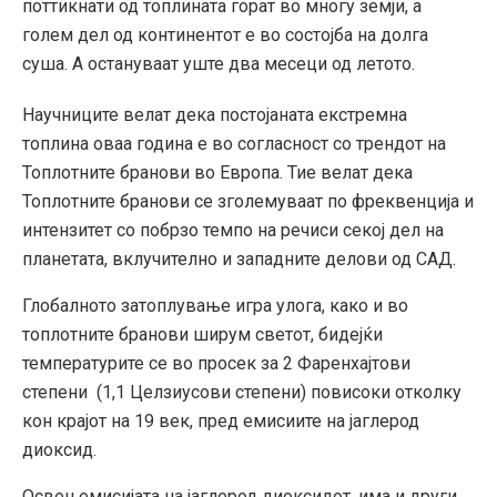
поттикнати од топлината горат во многу земји, а
голем дел од континентот е во состојба на долга
суша.
А остануваат уште два месеци од летото.
Научниците велат дека постојаната екстремна
топлина оваа година е во согласност со трендот на
Топлотните бранови во Европа. Тие велат дека
Топлотните бранови се зголемуваат по фреквенција и
интензитет со побрзо темпо на речиси секој дел на
планетата, вклучително и западните делови од САД.
Глобалното затоплување игра улога, како и во
топлотните бранови ширум светот, бидејќи
температурите се во просек за 2 Фаренхајтови
степени (1,1 Целзиусови степени) повисоки отколку
кон крајот на 19 век, пред емисиите на јаглерод
диоксид.
Освен емисијата на јаглерод диоксидот, има и други