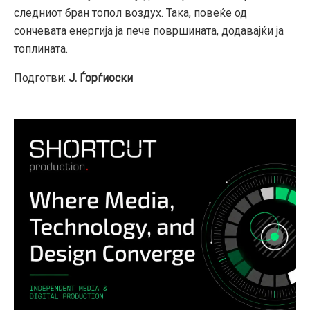
следниот бран топол воздух. Така, повеќе од
сончевата енергија ја пече површината, додавајќи ја
топлината.
Подготви:
Ј. Ѓорѓиоски