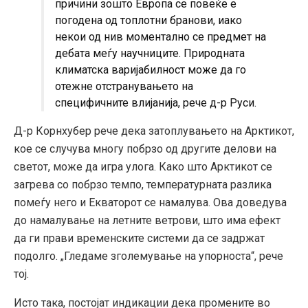
причини зошто Европа се повеќе е
погодена од топлотни бранови, иако
некои од нив моментално се предмет на
дебата меѓу научниците. Природната
климатска варијабилност може да го
отежне отстранувањето на
специфичните влијанија, рече д-р Руси.
Д-р Корнхубер рече дека затоплувањето на Арктикот,
кое се случува многу побрзо од другите делови на
светот, може да игра улога. Како што Арктикот се
загрева со побрзо темпо, температурната разлика
помеѓу него и Екваторот се намалува. Ова доведува
до намалување на летните ветрови, што има ефект
да ги прави временските системи да се задржат
подолго. „Гледаме зголемување на упорноста“, рече
тој.
Исто така, постојат индикации дека промените во