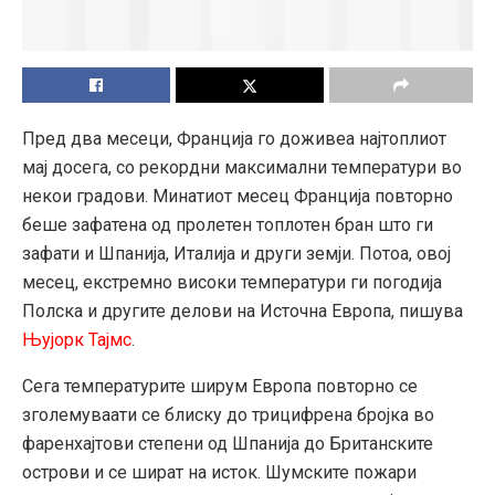
Пред два месеци, Франција го доживеа најтоплиот
мај досега, со рекордни максимални температури во
некои градови. Минатиот месец Франција повторно
беше зафатена од пролетен топлотен бран што ги
зафати и Шпанија, Италија и други земји. Потоа, овој
месец, екстремно високи температури ги погодија
Полска и другите делови на Источна Европа, пишува
Њујорк Тајмс
.
Сега температурите ширум Европа повторно се
зголемуваати се блиску до трицифрена бројка во
фаренхајтови степени од Шпанија до Британските
острови и се шират на исток. Шумските пожари