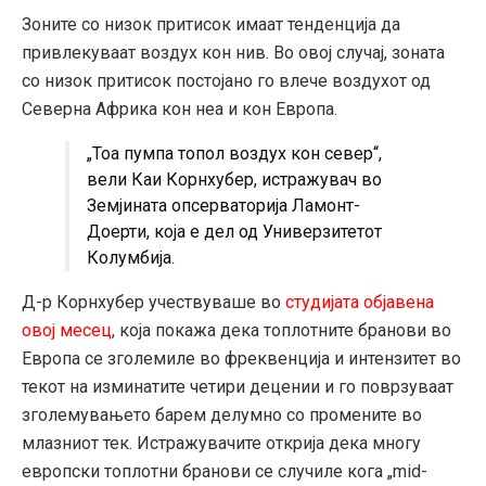
Зоните со низок притисок имаат тенденција да
привлекуваат воздух кон нив. Во овој случај, зоната
со низок притисок постојано го влече воздухот од
Северна Африка кон неа и кон Европа.
„Тоа пумпа топол воздух кон север“,
вели Каи Корнхубер, истражувач во
Земјината опсерваторија Ламонт-
Доерти, која е дел од Универзитетот
Колумбија.
Д-р Корнхубер учествуваше во
студијата објавена
овој месец
, која покажа дека топлотните бранови во
Европа се зголемиле во фреквенција и интензитет во
текот на изминатите четири децении и го поврзуваат
зголемувањето барем делумно со промените во
млазниот тек. Истражувачите открија дека многу
европски топлотни бранови се случиле кога „mid-