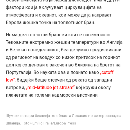
фактори кои ја вклучуваат циркулацијата на
атмосферата и океанот, кои може да ја направат
Европа жешка точка на топлотниот бран.
Нема два топлотни бранови кои се сосема исти.
Тековните екстремно жешки температури во Англија
и Велс во понеделникот, беа делумно предизвикани
од регионот на воздух со низок притисок на горниот
дел кој со денови е закочен во близина на брегот на
Португалија. Во науката ова е познато како
„cutoff
low”,
бидејќи беше отсечен од реката од западни
ветрови,
„mid-latitude jet stream“
кој кружи околу
планетата на големи надморски височини.
Шумски пожари беснееја во областа Лосасио во северозападна
Шпанија. Foto> Emilio Fraile/Europa Press