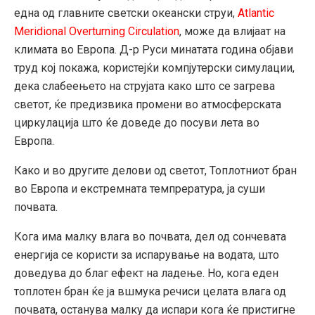
една од главните светски океански струи,
Atlantic
Meridional Overturning Circulation
, може да влијаат на
климата во Европа. Д-р Руси минатата година објави
труд кој покажа, користејќи компјутерски симулации,
дека слабеењето на струјата како што се загрева
светот, ќе предизвика промени во атмосферската
циркулација што ќе доведе до посуви лета во
Европа.
Како и во другите делови од светот, Топлотниот бран
во Европа и екстремната темпрература, ја суши
почвата.
Кога има малку влага во почвата, дел од сончевата
енергија се користи за испарување на водата, што
доведува до благ ефект на ладење. Но, кога еден
топлотен бран ќе ја вшмука речиси целата влага од
почвата, останува малку да испари кога ќе пристигне