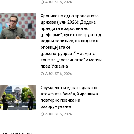
AUGUST 6, 2026
Хроника на една пропадната
држава (јули 2026): Додека
правдата е заробена во
„реформи“, луѓето се трујат од
вода и политика, а владата и
опозицијата се
„реконструираат“ – земјата
тоне во „достоинство“ и молчи
пред Украина
AUGUST 6, 2026
Осумдесет и една година по
атомската бомба, Хирошима
повторно повика на
разоружување
AUGUST 6, 2026