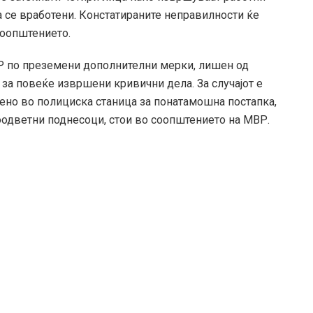
ка се вработени. Констатираните неправилности ќе
соопштението.
ВР по преземени дополнителни мерки, лишен од
и за повеќе извршени кривични дела. За случајот е
дено во полициска станица за понатамошна постапка,
одветни поднесоци, стои во соопштението на МВР.