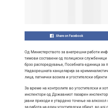
Share on Facebook
Од Министерството за внатрешни работи инфо
тимови составени од полициски службеници 
брзо распоредување, Посебната единица за п
Надворешната канцеларија за криминалистич
лица, патнички возила и угостителски објекти
За време на контролите во угостителски и хо
инспектори од Државниот пазарен инспектора
јавни приходи е утврдено точење на алкохол
за работа на еден угостителски објект, во ко