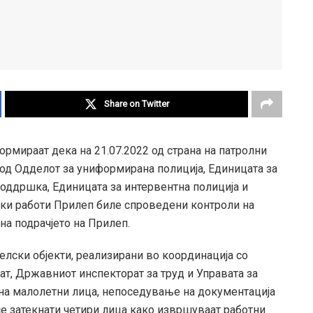
Share on Twitter
рмираат дека на 21.07.2022 од страна на патролни
од Одделот за униформирана полиција, Единицата за
оддршка, Единицата за интервентна полиција и
ки работи Прилеп биле спроведени контроли на
 на подрачјето на Прилеп.
телски објекти, реализирани во координација со
т, Државниот инспекторат за труд и Управата за
 на малолетни лица, непоседување на документација
ј се затекнати четири лица како извршуваат работни