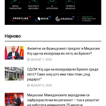
Најново
Филипче за Францускиот предлог и Мицкоски:
Кој оди на екскурзија во лето, во Брисел?
AUGUST 7, 2026
СДСМ: Кој оди на екскурзија во Брисел среде
лето? Само оној што има таен план „под
радарот“
AUGUST 6, 2026
Мицкоски: Македонските аеродроми се
најбрзорастечки во регионот – тоа е резултат
на работата изминатите 25 месеци