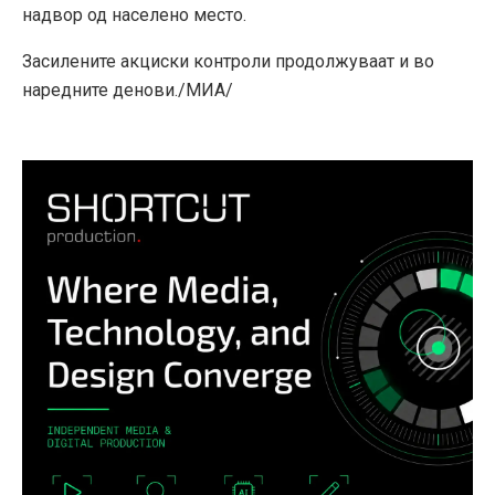
надвор од населено место.
Засилените акциски контроли продолжуваат и во
наредните денови./МИА/