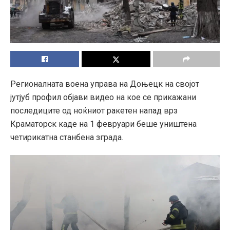
Регионалната воена управа на Доњецк на својот
јутјуб профил објави видео на кое се прикажани
последиците од ноќниот ракетен напад врз
Краматорск каде на 1 февруари беше уништена
четирикатна станбена зграда.