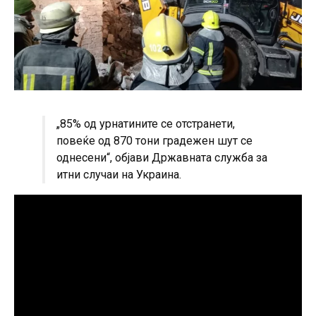
„85% од урнатините се отстранети,
повеќе од 870 тони градежен шут се
однесени“, објави Државната служба за
итни случаи на Украина.