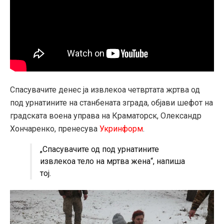
Спасувачите денес ја извлекоа четвртата жртва од
под урнатините на станбената зграда, објави шефот на
градската воена управа на Краматорск, Олександр
Хончаренко, пренесува
Укринформ
.
„Спасувачите од под урнатините
извлекоа тело на мртва жена“, напиша
тој.