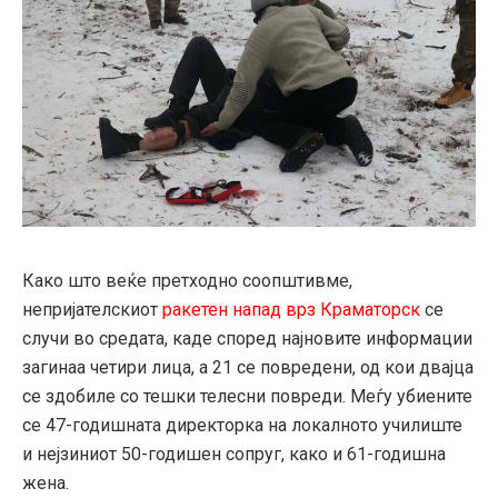
Како што веќе претходно соопштивме,
непријателскиот
ракетен напад врз Краматорск
се
случи во средата, каде според најновите информации
загинаа четири лица, а 21 се повредени, од кои двајца
се здобиле со тешки телесни повреди. Меѓу убиените
се 47-годишната директорка на локалното училиште
и нејзиниот 50-годишен сопруг, како и 61-годишна
жена.