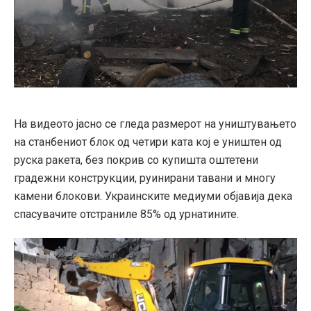
На видеото јасно се гледа размерот на уништувањето
на станбениот блок од четири ката кој е уништен од
руска ракета, без покрив со купишта оштетени
градежни конструкции, руинирани тавани и многу
камени блокови. Украинските медиуми објавија дека
спасувачите отстраниле 85% од урнатините.