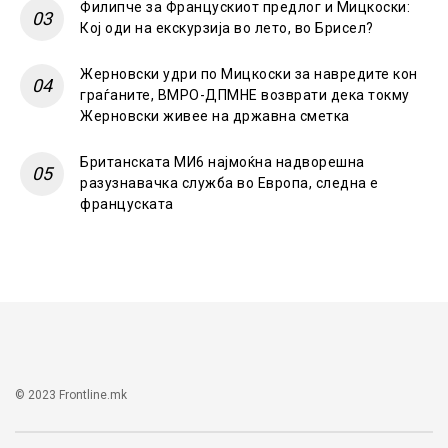
Филипче за Францускиот предлог и Мицкоски:
Кој оди на екскурзија во лето, во Брисел?
Жерновски удри по Мицкоски за навредите кон
граѓаните, ВМРО-ДПМНЕ возврати дека токму
Жерновски живее на државна сметка
Британската МИ6 најмоќна надворешна
разузнавачка служба во Европа, следна е
француската
© 2023 Frontline.mk