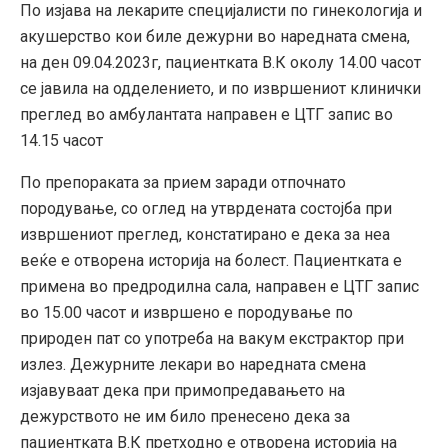
По изјава на лекарите специјалисти по гинекологија и
акушерство кои биле дежурни во наредната смена,
на ден 09.04.2023г, пациентката В.К околу 14.00 часот
се јавила на одделението, и по извршениот клинички
преглед во амбулантата направен е ЦТГ запис во
14.15 часот
По препораката за прием заради отпочнато
породување, со оглед на утврдената состојба при
извршениот преглед, констатирано е дека за неа
веќе е отворена историја на болест. Пациентката е
примена во предродилна сала, направен е ЦТГ запис
во 15.00 часот и извршено е породување по
природен пат со употреба на вакум екстрактор при
излез. Дежурните лекари во наредната смена
изјавуваат дека при примопредавањето на
дежурството не им било пренесено дека за
пациентката В.К претходно е отворена историја на