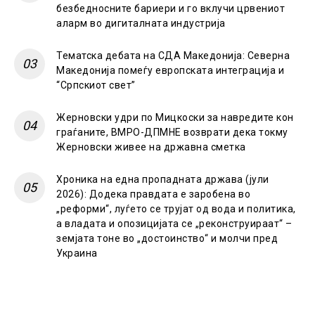
безбедносните бариери и го вклучи црвениот
аларм во дигиталната индустрија
Тематска дебата на СДА Македонија: Северна
Македонија помеѓу европската интеграција и
“Српскиот свет”
Жерновски удри по Мицкоски за навредите кон
граѓаните, ВМРО-ДПМНЕ возврати дека токму
Жерновски живее на државна сметка
Хроника на една пропадната држава (јули
2026): Додека правдата е заробена во
„реформи“, луѓето се трујат од вода и политика,
а владата и опозицијата се „реконструираат“ –
земјата тоне во „достоинство“ и молчи пред
Украина