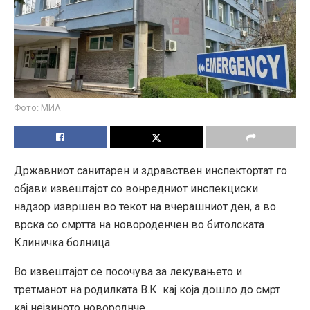
Фото: МИА
Државниот санитарен и здравствен инспектортат
го
објави извештајот со вонредниот инспекциски
надзор извршен во текот на вчера
шниот ден, а во
врска со смртта на новороденчен во битолската
Клиничка болница.
Во извештајот се посочува за
лекувањето и
третманот на родилката В.К
кај која
дошло до смрт
кај нејзиното новороднче.