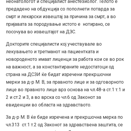
неонатологот и специјалист анестезиолог. Телото е
предадено на обдукција со пополнети потврда за
смрт и лекарски извештај за причина за смрт, а во
пријавата за породување истото е нотирано, се
посочува во извештајот на ДЗС.
Докторите специјалисти кој учествувале во
лекувањето и третманот на пациентката и
новороденото имаат лиценци за работа кои се во рок
на важност, а за константираните недостатоци од
страна на ДСЗИ ќе бидат изречени прекршочни
мерки за д-р М. В, за правното лице и за одговорното
лице во правното лице врз основа на чл.48-а ст.1 т.1 и
2 и ст.2 и 3, а во врска со чл.6 од Законот за
евиденции во областа на здравството.
За д-р М. В ќе биде изречена и прекршочна мерка по
чл.313 ст.1 т.2 од Законот за здравствена заштита, се