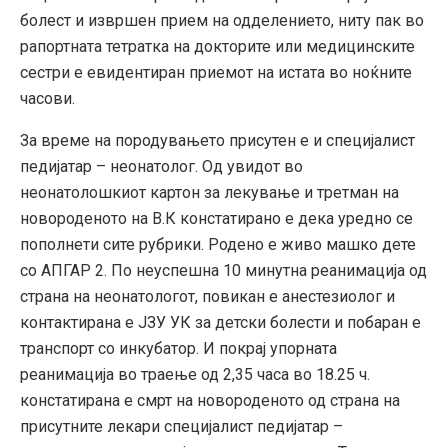
болест и извршен прием на одделението, ниту пак во
рапортната тетратка на докторите или медицинските
сестри е евидентиран приемот на истата во ноќните
часови.
За време на породувањето присутен е и специјалист
педијатар – неонатолог. Од увидот во
неонатолошкиот картон за лекување и третман на
новороденото на В.К констатирано е дека уредно се
пополнети сите рубрики. Родено е живо машко дете
со АПГАР 2. По неуспешна 10 минутна реанимација од
страна на неонатологот, повикан е анестезиолог и
контактирана е ЈЗУ УК за детски болести и побаран е
транспорт со инкубатор. И покрај упорната
реанимација во траење од 2,35 часа во 18.25 ч.
констатирана е смрт на новороденото од страна на
присутните лекари специјалист педијатар –