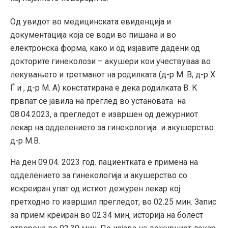
Од увидот во медицинската евиденција и
документација која се води во пишана и во
електронска форма, како и од изјавите дадени од
докторите гинеколози – акушери кои учествуваа во
лекувањето и третманот на родилката (д-р М. В, д-р Х
Ѓ и , д-р М. А) констатирана е дека родилката В. К
првпат се јавила на преглед во установата на
08.04.2023, а прегледот е извршен од дежурниот
лекар на одделението за гинекологија и акушерство
д-р М.В.
На ден 09.04. 2023 год. пациентката е примена на
одделението за гинекологија и акушерство со
искреиран упат од истиот дежурен лекар кој
претходно го извршил прегледот, во 02.25 мин. Запис
за прием креиран во 02.34 мин, историја на болест