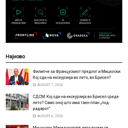
Најново
Филипче за Францускиот предлог и Мицкоски:
Кој оди на екскурзија во лето, во Брисел?
AUGUST 7, 2026
СДСМ: Кој оди на екскурзија во Брисел среде
лето? Само оној што има таен план „под
радарот“
AUGUST 6, 2026
Мицкоски: Македонските аеродроми се