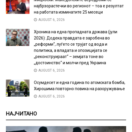
најбрзорастечки во регионот – тоа е резултат
на работата изминатите 25 месеци
AUGUST 6, 2026
Хроника на една пропадната држава (јули
2026): Додека правдата е заробена во
„реформи“, луѓето се трујат од вода и
политика, а владата и опозицијата се
„реконструираат“ – земјата тоне во
„достоинство“ и молчи пред Украина
AUGUST 6, 2026
Осумдесет и една година по атомската бомба,
Хирошима повторно повика на разоружување
AUGUST 6, 2026
НАЈЧИТАНО