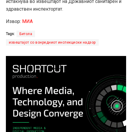
истакнува во извештајот на Државниот санитарен и
здравствен инспектортат
.
Извор:
МИА
Tags:
Битола
извештајот со вонредниот инспекциски надзор