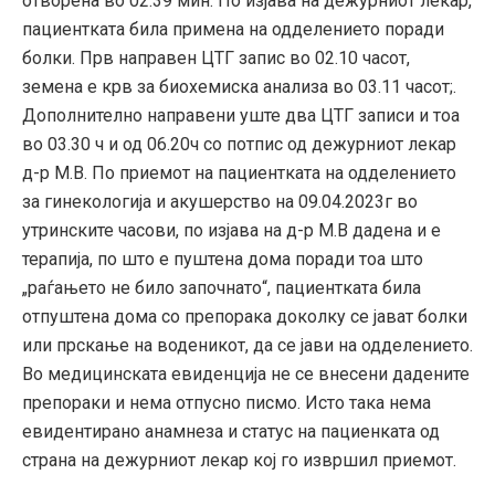
отворена во 02.39 мин. По изјава на дежурниот лекар,
пациентката била примена на одделението поради
болки. Прв направен ЦТГ запис во 02.10 часот,
земена е крв за биохемиска анализа во 03.11 часот;.
Дополнително направени уште два ЦТГ записи и тоа
во 03.30 ч и од 06.20ч со потпис од дежурниот лекар
д-р М.В. По приемот на пациентката на одделението
за гинекологија и акушерство на 09.04.2023г во
утринските часови, по изјава на д-р М.В дадена и е
терапија, по што е пуштена дома поради тоа што
„раѓањето не било започнато“, пациентката била
отпуштена дома со препорака доколку се јават болки
или прскање на воденикот, да се јави на одделението.
Во медицинската евиденција не се внесени дадените
препораки и нема отпусно писмо. Исто така нема
евидентирано анамнеза и статус на пациенката од
страна на дежурниот лекар кој го извршил приемот.