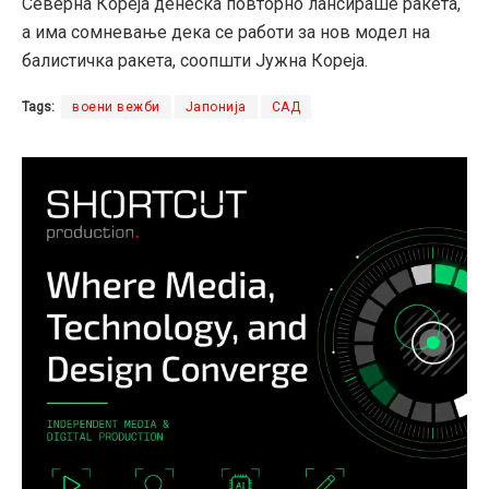
Северна Кореја денеска повторно лансираше ракета,
а има сомневање дека се работи за нов модел на
балистичка ракета, соопшти Јужна Кореја.
Tags:
воени вежби
Јапонија
САД