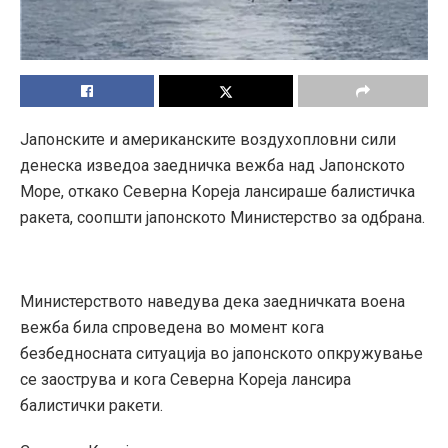
Јапонските и американските воздухопловни сили
денеска изведоа заедничка вежба над Јапонското
Море, откако Северна Кореја лансираше балистичка
ракета, соопшти јапонското Министерство за одбрана.
Министерството наведува дека заедничката воена
вежба била спроведена во момент кога
безбедносната ситуација во јапонското опкружување
се заострува и кога Северна Кореја лансира
балистички ракети.