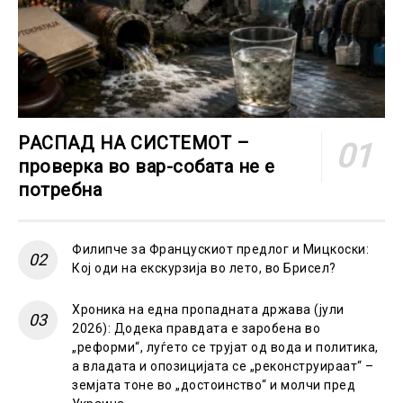
РАСПАД НА СИСТЕМОТ –
проверка во вар-собата не е
потребна
Филипче за Францускиот предлог и Мицкоски:
Кој оди на екскурзија во лето, во Брисел?
Хроника на една пропадната држава (јули
2026): Додека правдата е заробена во
„реформи“, луѓето се трујат од вода и политика,
а владата и опозицијата се „реконструираат“ –
земјата тоне во „достоинство“ и молчи пред