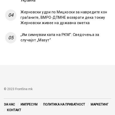
Украина
Жерновски удри по Мицкоски за навредите кон
граѓаните, ВМРО-ДПМНЕ возврати дека токму
Жерновски живее на државна сметка
„Им симнувам капа на РКМ“: Сведочења за
случајот „Мазут“
© 2023 Frontline.mk
ЗА НАС
ИМПРЕСУМ
ПОЛИТИКА НА ПРИВАТНОСТ
МАРКЕТИНГ
КОНТАКТ