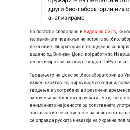
оружарите на Пентагон и от
други био-лаборатории низ све
анализираме.
Во постот е споделено и
видео од CGTN
, кин
телевизијата повикува на истрага за „биолаб
дека овие лаборатории потенцијално се кори
дадено од Вилијам Џонс, кој работи за Изврш
теоретичарот на заговор Линдон ЛаРуш и кој
Тврдењето на Џонс за „биолаборатории во Укр
лажен наратив кој циркулира со години, пром
тврдење е употребено во различни временск
за труења извршени од руски агенти, како шт
вниманието на јавноста од сопствената употре
овој наратив се користеше на почетокот на н
се оправда руската инвазија на Украина под 