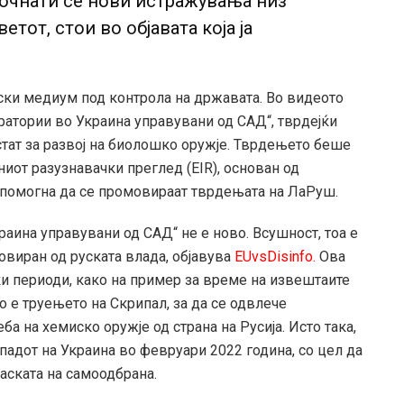
почнати се нови истражувања низ
тот, стои во објавата која ја
ески медиум под контрола на државата. Во видеото
оратории во Украина управувани од САД“, тврдејќи
стат за развој на биолошко оружје. Тврдењето беше
ниот разузнавачки преглед (EIR), основан од
 помогна да се промовираат тврдењата на ЛаРуш.
аина управувани од САД“ не е ново. Всушност, тоа е
овиран од руската влада, објавува
EUvsDisinfo.
Ова
и периоди, како на пример за време на извештаите
о е труењето на Скрипал, за да се одвлече
ба на хемиско оружје од страна на Русија. Исто така,
ападот на Украина во февруари 2022 година, со цел да
маската на самоодбрана.