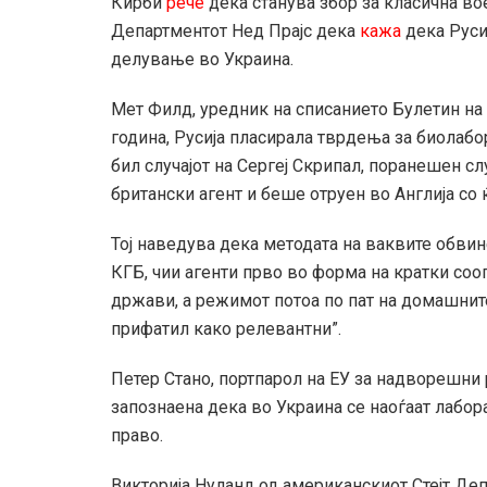
Кирби
рече
дека станува збор за класична вое
Департментот Нед Прајс дека
кажа
дека Руси
делување во Украина.
Мет Филд, уредник на списанието Булетин на а
година, Русија пласирала тврдења за биолабо
бил случајот на Сергеј Скрипал, поранешен сл
британски агент и беше отруен во Англија со 
Тој наведува дека методата на ваквите обвине
КГБ, чии агенти прво во форма на кратки соо
држави, а режимот потоа по пат на домашните
прифатил како релевантни”.
Петер Стано, портпарол на ЕУ за надворешни
запознаена дека во Украина се наоѓаат лабор
право.
Викторија Нуланд од американскиот Стејт Де