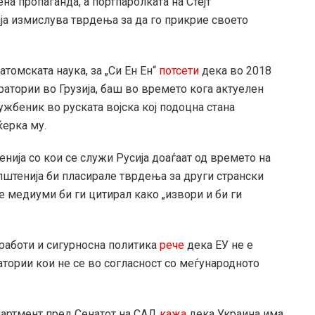
на пропаганда, а портпаролката на Стејт
ја измислува тврдења за да го прикрие своето
томската наука, за „Си Ен Ен“
потсети
дека во 2018
ратории во Грузија, баш во времето кога актуелен
ужбеник во руската војска кој подоцна стана
ќерка му.
нија со кои се служи Русија доаѓаат од времето на
пштенија би пласирале тврдења за други странски
 медиуми би ги цитирал како „извори и би ги
 работи и сигурносна политика
рече
дека ЕУ не е
атории кои не се во согласност со меѓународното
партмент пред Сенатот на САД
кажа
дека Украина има