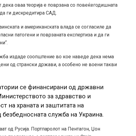
дека оваа теорија е поврзана со повеќегодишната
 да ги дискредитира САД.
раинската и американската влада се согласиле да
пасни патогени и поврзаната експертиза и да ги
ни“.
ужба издаде соопштение во кое наведе дека нема
ени од странски држави, а особено не воени такви
атории се финансирани од државни
Министерството за здравство и
ст на храната и заштитата на
 безбедносната служба на Украина.
ат од Русија. Портпаролот на Пентагон, Џон