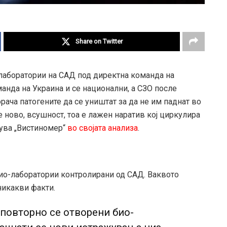
Share on Twitter
лаборатории на САД под директна команда на
анда на Украина и се национални, а СЗО после
орача патогените да се уништат за да не им паднат во
е ново, всушност, тоа е лажен наратив кој циркулира
шува „Вистиномер“
во својата анализа
.
ио-лаборатории контролирани од САД. Ваквото
никакви факти.
 повторно се отворени био-