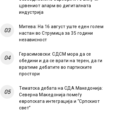
црвениот аларм во дигиталната
индустрија
Митева: На 16 август уште еден голем
настан во Струмица за 35 години
независност
Герасимовски: СДСМ мора да се
обедини и да се врати на терен, да ги
вратиме дебатите во партиските
простори
Тематска дебата на СДА Македонија:
Северна Македонија помеѓу
европската интеграција и “Српскиот
свет”