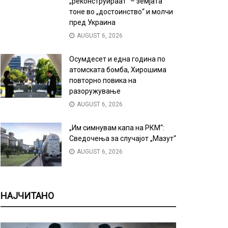
„реконструираат“ – земјата
тоне во „достоинство“ и молчи
пред Украина
AUGUST 6, 2026
Осумдесет и една година по
атомската бомба, Хирошима
повторно повика на
разоружување
AUGUST 6, 2026
„Им симнувам капа на РКМ“:
Сведочења за случајот „Мазут“
AUGUST 6, 2026
НАЈЧИТАНО