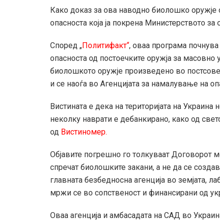
Како доказ за ова наводно биолошко оружје 
опасноста која ја покрена Министерството за 
Според „
Политифакт“
, оваа програма почнува
опасноста од постоечките оружја за масовно 
биолошкото оружје произведено во постсоветс
и се наоѓа во Агенцијата за намалување на о
Вистината е дека на територијата на Украина 
неколку наврати е дебанкирано, како од светс
од
Вистиномер.
Објавите погрешно го толкуваат Договорот ме
спречат биолошките закани, а не да се созда
главната безбедносна агенција во земјата, ла
мржи се во сопственост и финансирани од ук
Оваа агенција и амбасадата на САД во Украи