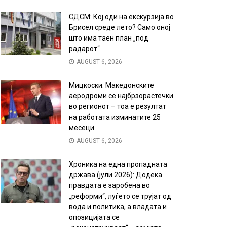
СДСМ: Кој оди на екскурзија во
Брисел среде лето? Само оној
што има таен план „под
радарот“
AUGUST 6, 2026
Мицкоски: Македонските
аеродроми се најбрзорастечки
во регионот – тоа е резултат
на работата изминатите 25
месеци
AUGUST 6, 2026
Хроника на една пропадната
држава (јули 2026): Додека
правдата е заробена во
„реформи“, луѓето се трујат од
вода и политика, а владата и
опозицијата се