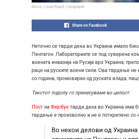
Фото: Louis Reed / Unsplash
Share on Facebook
Неточно се тврди дека во Украина имало био
Пентагон. Лабораториите се под суверена ком
воената инвазија на Русија врз Украина, преп
раце на руските воени сили. Ова тврдење не 
со години, промовиран од руската влада, пи
Текстот подолу го пренесуваме во целост:
Пост
на
Фејсбук
тврди дека во Украина има б
тврдење е произволно и не е поткрепено со 
Во некои делови од Украина