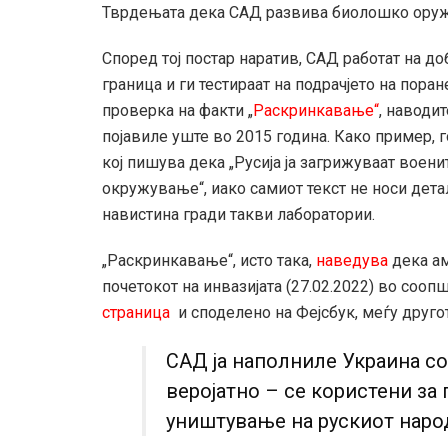
Тврдењата дека САД развива биолошко оруж
Според тој постар наратив, САД работат на д
граница и ги тестираат на подрачјето на пор
проверка на факти „
Раскринкавање“
, наводи
појавиле уште во 2015 година. Како пример, 
кој пишува дека „Русија ја загрижуваат воен
окружување“, иако самиот текст не носи дета
навистина гради такви лаборатории.
„Раскринкавање“, исто така,
наведува
дека ам
почетокот на инвазијата (27.02.2022) во сооп
страница
и споделено на Фејсбук, меѓу друго
САД ја наполниле Украина со
веројатно – се користени за
уништување на рускиот народ