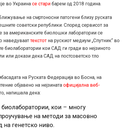
је во Украина
се стари
барем од 2018 година.
оближување на смртоносни патогени близу руската
анешните советски републики. Според сервисот за
те за американските биолошки лаборатории се
го наведуваат
текстот
на рускиот медиум „Спутник“ во
ите биолаборатории кои САД ги гради во нејзиното
ли или докази дека САД на постсоветско тло
басадата на Руската Федерација во Босна, на
штение објавено на нејзината
официјална веб-
то, напишала дека:
 биолаборатории, кои – многу
 проучување на методи за масовно
 на генетско ниво.