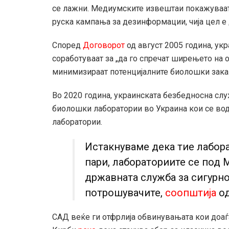
се лажни. Медиумските извештаи покажуваат 
руска кампања за дезинформации, чија цел е
Според
Договорот
од август 2005 година, ук
соработуваат за „да го спречат ширењето на о
минимизираат потенцијалните биолошки зака
Во 2020 година, украинската безбедносна сл
биолошки лаборатории во Украина кои се вод
лаборатории.
Истакнуваме дека тие лабор
пари, лабораториите се под 
државната служба за сигурно
потрошувачите,
соопштија
од
САД веќе ги отфрлија обвинувањата кои доаѓа