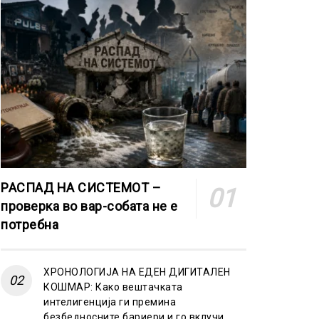
РАСПАД НА СИСТЕМОТ –
проверка во вар-собата не е
потребна
ХРОНОЛОГИЈА НА ЕДЕН ДИГИТАЛЕН
КОШМАР: Како вештачката
интелигенција ги премина
безбедносните бариери и го вклучи