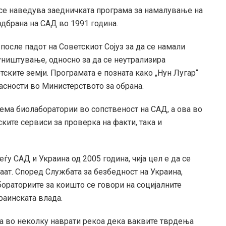
се наведува заедничката програма за намалување на
одбрана на САД во 1991 година.
 после падот на Советскиот Сојуз за да се намали
уништување, односно за да се неутрализира
ките земји. Програмата е позната како „Нун Лугар“
пасности во Министерството за обрана.
нема биолаборатории во сопственост на САД, а ова во
ките сервиси за проверка на факти, така и
ѓу САД и Украина од 2005 година, чија цел е да се
ваат. Според Службата за безбедност на Украина,
бораториите за коишто се говори на социјалните
раинската влада.
на во неколку наврати рекоа дека ваквите тврдења