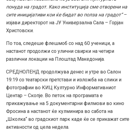
понуда на градот. Како институција сме отворени на
сите иницијативи кои ќе бидат во полза на градот“
–
изјави директорот на ЈУ Универзална Сала – Горјан
Христовски.
По тоа, следеше флешмоб со над 60 ученици, а
настанот продолжи со улични свирки на четири
различни локации на Плоштад Македонија.
СРЕДНОЛЕНД продолжува денес и утре во Салон
19:19 со театарски претстави и изложба на слики и
фотографии во КИЦ Културно Информативниот
Центар – Скопје. Во петок на програмата е
прикажување на 5 документарни филмови во кино
Фросина а настанот ќе кулминира во сабота на
„Школка“ во градскиот парк каде ќе се прикажат сите
активности од цела недела.