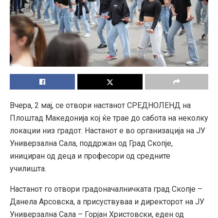
Вчера, 2 мај, се отвори настанот СРЕДНОЛЕНД на
Плоштад Македонија кој ќе трае до сабота на неколку
локации низ градот. Настанот е во организација на ЈУ
Универзална Сала, поддржан од Град Скопје,
инициран од деца и професори од средните
училишта.
Настанот го отвори градоначалничката град Скопје –
Данела Арсовска, а присуствуваа и директорот на ЈУ
Универзална Сала – Горјан Христовски, еден од