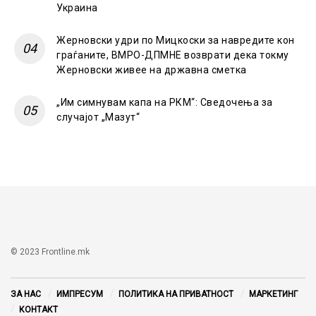
Украина
Жерновски удри по Мицкоски за навредите кон
граѓаните, ВМРО-ДПМНЕ возврати дека токму
Жерновски живее на државна сметка
„Им симнувам капа на РКМ“: Сведочења за
случајот „Мазут“
© 2023 Frontline.mk
ЗА НАС
ИМПРЕСУМ
ПОЛИТИКА НА ПРИВАТНОСТ
МАРКЕТИНГ
КОНТАКТ