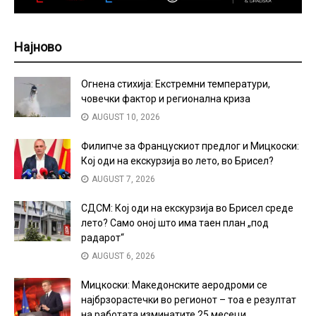
Најново
Огнена стихија: Екстремни температури,
човечки фактор и регионална криза
AUGUST 10, 2026
Филипче за Францускиот предлог и Мицкоски:
Кој оди на екскурзија во лето, во Брисел?
AUGUST 7, 2026
СДСМ: Кој оди на екскурзија во Брисел среде
лето? Само оној што има таен план „под
радарот“
AUGUST 6, 2026
Мицкоски: Македонските аеродроми се
најбрзорастечки во регионот – тоа е резултат
на работата изминатите 25 месеци