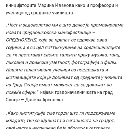
иницијаторите Марина Иванова како и професори и
ученици од средните училишта.
„Чест и задоволство ми е што денес ја промовиравме
новата средношколска манифестација –
СРЕДНОЛЕНД, која за првпат се одржува оваа
година, а е со цел поттикнување на средношколците
да ги претстават своите таленти преку музика, танц,
ликовна и драмска уметност, фотографија и филм.
Нашите талентирани ученици со поддршката и
мотивацијата која ја добиваат од средните училишта
на Град Скопје имаат можност да се докажат во
повеќе сфери.“
изјави градоначалничката на град
Скопје – Данела Арсовска.
„Како институција сме горди што ги поддржуваме
младите, тие се иднината и сегашноста на градот,
овој настан несомнено ќе ја збогати културната