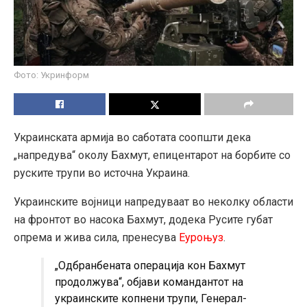
Фото: Укринформ
Украинската армија во саботата соопшти дека
„напредува“ околу Бахмут, епицентарот на борбите со
руските трупи во источна Украина.
Украинските војници напредуваат во неколку области
на фронтот во насока Бахмут, додека Русите губат
опрема и жива сила, пренесува
Еуроњуз
.
„Одбранбената операција кон Бахмут
продолжува“, објави командантот на
украинските копнени трупи, Генерал-