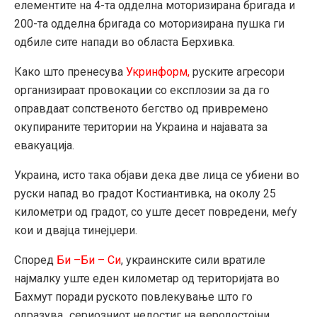
елементите на 4-та одделна моторизирана бригада и
200-та одделна бригада со моторизирана пушка ги
одбиле сите напади во областа Берхивка.
Како што пренесува
Укринформ,
руските агресори
организираат провокации со експлозии за да го
оправдаат сопственото бегство од привремено
окупираните територии на Украина и најавата за
евакуација.
Украина, исто така објави дека две лица се убиени во
руски напад во градот Костиантивка, на околу 25
километри од градот, со уште десет повредени, меѓу
кои и двајца тинејџери.
Според
Би –Би – Си
, украинските сили вратиле
најмалку уште еден километар од територијата во
Бахмут поради руското повлекување што го
одразува „сериозниот недостиг на веродостојни