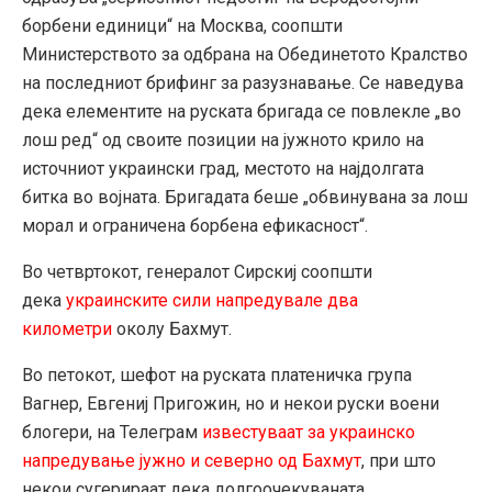
борбени единици“ на Москва, соопшти
Министерството за одбрана на Обединетото Кралство
на последниот брифинг за разузнавање. Се наведува
дека елементите на руската бригада се повлекле „во
лош ред“ од своите позиции на јужното крило на
источниот украински град, местото на најдолгата
битка во војната. Бригадата беше „обвинувана за лош
морал и ограничена борбена ефикасност“.
Во четвртокот, генералот Сирскиј соопшти
дека
украинските сили напредувале два
километри
околу Бахмут.
Во петокот, шефот на руската платеничка група
Вагнер, Евгениј Пригожин, но и некои руски воени
блогери, на Телеграм
известуваат за украинско
напредување јужно и северно од Бахмут
, при што
некои сугерираат дека долгоочекуваната