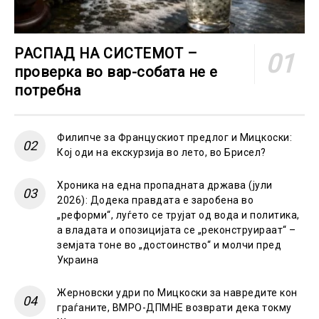
РАСПАД НА СИСТЕМОТ –
проверка во вар-собата не е
потребна
Филипче за Францускиот предлог и Мицкоски:
Кој оди на екскурзија во лето, во Брисел?
Хроника на една пропадната држава (јули
2026): Додека правдата е заробена во
„реформи“, луѓето се трујат од вода и политика,
а владата и опозицијата се „реконструираат“ –
земјата тоне во „достоинство“ и молчи пред
Украина
Жерновски удри по Мицкоски за навредите кон
граѓаните, ВМРО-ДПМНЕ возврати дека токму