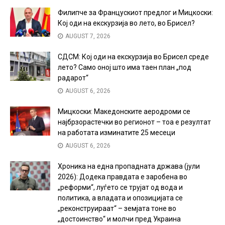
Филипче за Францускиот предлог и Мицкоски:
Кој оди на екскурзија во лето, во Брисел?
AUGUST 7, 2026
СДСМ: Кој оди на екскурзија во Брисел среде
лето? Само оној што има таен план „под
радарот“
AUGUST 6, 2026
Мицкоски: Македонските аеродроми се
најбрзорастечки во регионот – тоа е резултат
на работата изминатите 25 месеци
AUGUST 6, 2026
Хроника на една пропадната држава (јули
2026): Додека правдата е заробена во
„реформи“, луѓето се трујат од вода и
политика, а владата и опозицијата се
„реконструираат“ – земјата тоне во
„достоинство“ и молчи пред Украина