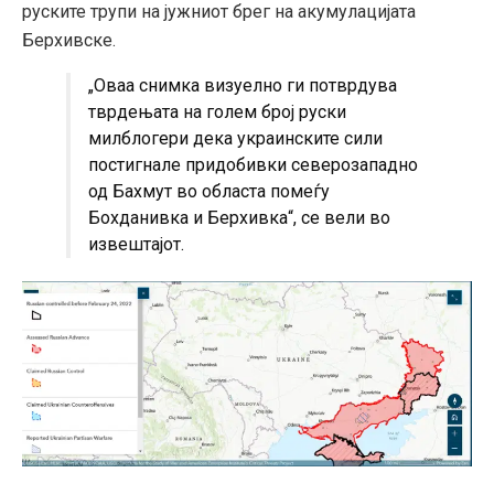
руските трупи на јужниот брег на акумулацијата
Берхивске.
„Оваа снимка визуелно ги потврдува
тврдењата на голем број руски
милблогери дека украинските сили
постигнале придобивки северозападно
од Бахмут во областа помеѓу
Бохданивка и Берхивка“, се вели во
извештајот.