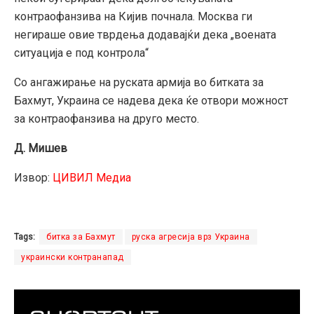
контраофанзива на Кијив почнала. Москва ги
негираше овие тврдења додавајќи дека „воената
ситуација е под контрола“
Со ангажирање на руската армија во битката за
Бахмут, Украина се надева дека ќе отвори можност
за контраофанзива на друго место.
Д. Мишев
Извор:
ЦИВИЛ Медиа
Tags:
битка за Бахмут
руска агресија врз Украина
украински контранапад