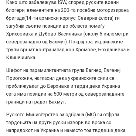
Како што забележува ISW, според руските воени
блогери, елементите на 200-та посебна моторизирана
бригада(14-ти армиски корпус, Северна флота) ги
загубија своите позиции во областа помеѓу
Хрихоривка и Дубово-Василивка (околу 6 километри
северозападно од Бахмут). Покрај тоа, украинските
трупи вршат контранапад кон Хромове, Бохданивка и
Клишчиивка.
Шефот на парамилитантната група Вагнер, Евгениј
Приогожин, нагласил дека украинските сили се
приближуваат до Берхивка и тврди дека Украина
сега има позиции на 500 метри од северозападните
граници на градот Бахмут.
Руското Министерство за одбрана (МО) ги отфрлa
тврдењата на други руски извори во врска со
напредокот на Украина и наместо тоа тврдеше дека