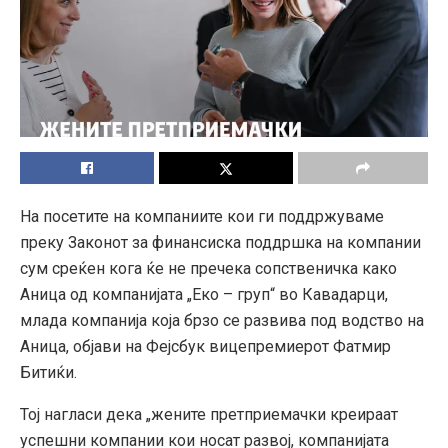
На посетите на компаниите кои ги поддржуваме
преку Законот за финансиска поддршка на компании
сум среќен кога ќе не пречека сопственичка како
Аница од компанијата „Еко – груп“ во Кавадарци,
млада компанија која брзо се развива под водство на
Аница, објави на Фејсбук вицепремиерот Фатмир
Битиќи.
Тој нагласи дека „жените претприемачки креираат
успешни компании кои носат развој, компанијата