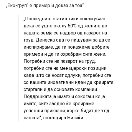
„Еко-груп“ е пример и доказ за тоа“.
„Последните статитстики покажуваат
дека сè уште околу 50% од жените во
нашата земја се надвор од пазарот на
труд. Денеска ова го пишувам за да се
инспирираме, да ги покажеме добрите
примери и да ги охрабрам сите жени.
Потребни сте на пазарот на труд,
потребни сте на менаџерски позиции
каде што се носат одлуки, потребни сте
со вашите иновативни идеи да креирате
стартапи и да основате компании.
Поддршката ја имате и секогаш ќе ја
имате, сите заедно ќе креираме
успешни приказни, кој ќе бидат дел од
нашата“, потенцира Битиќи.