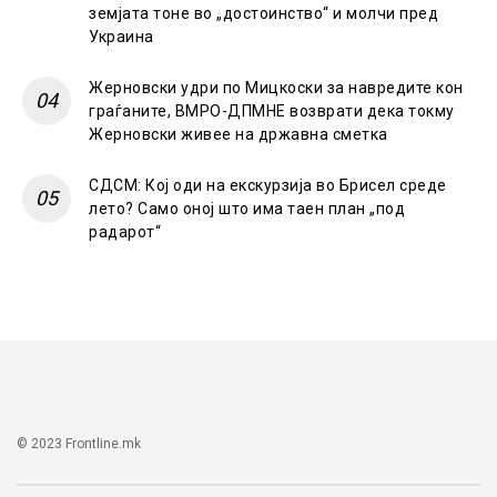
земјата тоне во „достоинство“ и молчи пред
Украина
Жерновски удри по Мицкоски за навредите кон
граѓаните, ВМРО-ДПМНЕ возврати дека токму
Жерновски живее на државна сметка
СДСМ: Кој оди на екскурзија во Брисел среде
лето? Само оној што има таен план „под
радарот“
© 2023 Frontline.mk