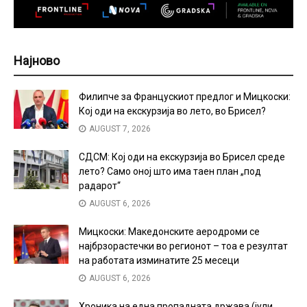
Најново
Филипче за Францускиот предлог и Мицкоски:
Кој оди на екскурзија во лето, во Брисел?
AUGUST 7, 2026
СДСМ: Кој оди на екскурзија во Брисел среде
лето? Само оној што има таен план „под
радарот“
AUGUST 6, 2026
Мицкоски: Македонските аеродроми се
најбрзорастечки во регионот – тоа е резултат
на работата изминатите 25 месеци
AUGUST 6, 2026
Хроника на една пропадната држава (јули