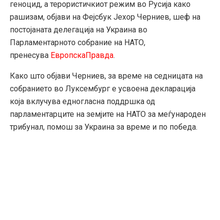
геноцид, а терористичкиот режим во Русија како
рaшизам, објави на Фејсбук Јехор Черниев, шеф на
постојаната делегација на Украина во
Парламентарното собрание на НАТО,
пренесува
ЕвропскаПравда
.
Како што објави Черниев, за време на седницата на
собранието во Луксембург е усвоена декларација
која вклучува едногласна поддршка од
парламентарците на земјите на НАТО за меѓународен
трибунал, помош за Украина за време и по победа.