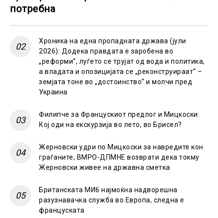
потребна
Хроника на една пропадната држава (јули
2026): Додека правдата е заробена во
„реформи“, луѓето се трујат од вода и политика,
а владата и опозицијата се „реконструираат“ –
земјата тоне во „достоинство“ и молчи пред
Украина
Филипче за Францускиот предлог и Мицкоски:
Кој оди на екскурзија во лето, во Брисел?
Жерновски удри по Мицкоски за навредите кон
граѓаните, ВМРО-ДПМНЕ возврати дека токму
Жерновски живее на државна сметка
Британската МИ6 најмоќна надворешна
разузнавачка служба во Европа, следна е
француската