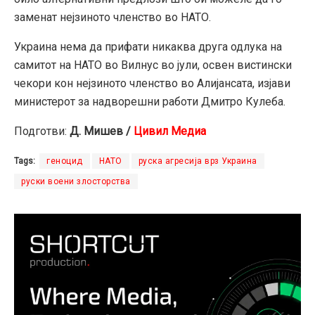
заменат нејзиното членство во НАТО.
Украина нема да прифати никаква друга одлука на
самитот на НАТО во Вилнус во јули, освен вистински
чекори кон нејзиното членство во Алијансата, изјави
министерот за надворешни работи Дмитро Кулеба.
Подготви:
Д. Мишев /
Цивил Медиа
Tags:
геноцид
НАТО
руска агресија врз Украина
руски воени злосторства