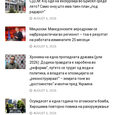
СДСМ: Кој оди на екскурзија во Брисел среде
лето? Само оној што има таен план „под
радарот“
AUGUST 6, 2026
Мицкоски: Македонските аеродроми се
најбрзорастечки во регионот – тоа е резултат
на работата изминатите 25 месеци
AUGUST 6, 2026
Хроника на една пропадната држава (јули
2026): Додека правдата е заробена во
„реформи“, луѓето се трујат од вода и
политика, а владата и опозицијата се
„реконструираат“ – земјата тоне во
„достоинство“ и молчи пред Украина
AUGUST 6, 2026
Осумдесет и една година по атомската бомба,
Хирошима повторно повика на разоружување
AUGUST 6, 2026