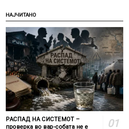
НАЈЧИТАНО
РАСПАД НА СИСТЕМОТ –
проверка во вар-собата не е