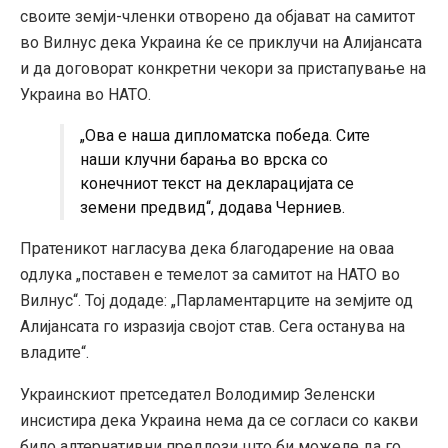
своите земји-членки отворено да објават на самитот
во Вилнус дека Украина ќе се приклучи на Алијансата
и да договорат конкретни чекори за пристапување на
Украина во НАТО.
„Ова е наша дипломатска победа. Сите
наши клучни барања во врска со
конечниот текст на декларацијата се
земени предвид“, додава Черниев.
Пратеникот нагласува дека благодарение на оваа
одлука „поставен е темелот за самитот на НАТО во
Вилнус“. Тој додаде: „Парламентарците на земјите од
Алијансата го изразија својот став. Сега останува на
владите“.
Украинскиот претседател Володимир Зеленски
инсистира дека Украина нема да се согласи со какви
било алтернативни предлози што би можеле да го