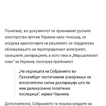
Понатаму, во документот се признаваат руските
злосторства против Украина како геноцид, се
осудува идеологијата на рашизмот, се поддржува
обновувањето на територијалниот интегритет,
санкциите, репарациите, а исто така и „Маршаловиот
план“ за Украина, посочува пратеникот.
„На седницата на Собранието во
Луксембург постигнавме усвојување на
исклучително силна декларација што ќе
има далекусежни политички
последици“, изјави Черниев.
Дополнително, Собранието ги повика владите на