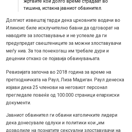
жртвите кои долго време страдаат во
тишина, истакна јавниот обвинител.
Долгиот извештај тврди дека црковните водачи во
Илиноис биле исклучително бавни да одговорат на
наводите за злоставување и не успеале да ги
предупредат свештениците за можни злоставувачи
меѓу нив. За тоа понекогаш им требале дури и
децении откако се појавија обвинувањата.
Ревизијата започна во 2018 година за време на
претходничката на Раул, Лиза Мадиган. Раул денеска
изјави дека 25 членови на неговиот персонал
прегледале повеќе од 100.000 страници епархиски
документи.
Јавниот обвинител ги обвини католичките лидери
дека донесувале одлуки и политики кои „им
дозволиле на познатите сексуални злоставувачи на