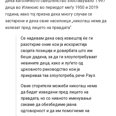
дека католичкото свештенство злоставувало 1.997
деца во Илиноис во периодот меѓу 1950 и 2019
година, иако тој призна дека многу случаи се
застарени и дека овие насилници „никогаш нема да
излезат пред лицето на правдата“.
Се надевам дека овој извештај ќе ги
разоткрие оние кои ја искористија
својата позиција и довербата што им
беше дадена, за да ги злоупотребуваат
невините деца, како и луѓето од
црковното раководство кои ја
прикриваа таа злоупотреба, рече Раул.
Овие сторители можеби никогаш нема
да бидат изведени пред лицето на
правдата, но со нивното именување
сакаме да обезбедиме јавна
одговорност и да им помогнеме на