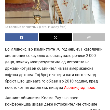
Католички свештеник (Foto: Pixabay free)
Во Илиноис, во изминатите 70 години, 451 католички
свештеник сексуално злоставувале речиси 2.000
деца, покажуваат резултатите од истрагата на
државниот јавен обвинител на таа американска
сојузна држава. Тој број е четири пати поголем од
бројот што црквата го објави во 2018 година, пред
почетокот на истрагата, пишува
Асошиејтед прес
.
Јавниот обвинител Кваме Раул на прес-
конференција изјави дека истражителите откриле