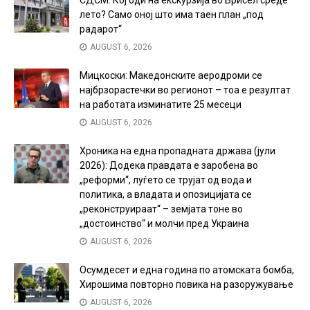
лето? Само оној што има таен план „под
радарот“
AUGUST 6, 2026
Мицкоски: Македонските аеродроми се
најбрзорастечки во регионот – тоа е резултат
на работата изминатите 25 месеци
AUGUST 6, 2026
Хроника на една пропадната држава (јули
2026): Додека правдата е заробена во
„реформи“, луѓето се трујат од вода и
политика, а владата и опозицијата се
„реконструираат“ – земјата тоне во
„достоинство“ и молчи пред Украина
AUGUST 6, 2026
Осумдесет и една година по атомската бомба,
Хирошима повторно повика на разоружување
AUGUST 6, 2026