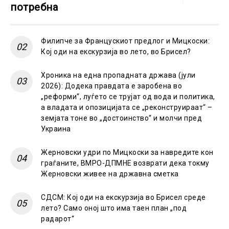
потребна
Филипче за Францускиот предлог и Мицкоски:
Кој оди на екскурзија во лето, во Брисел?
Хроника на една пропадната држава (јули
2026): Додека правдата е заробена во
„реформи“, луѓето се трујат од вода и политика,
а владата и опозицијата се „реконструираат“ –
земјата тоне во „достоинство“ и молчи пред
Украина
Жерновски удри по Мицкоски за навредите кон
граѓаните, ВМРО-ДПМНЕ возврати дека токму
Жерновски живее на државна сметка
СДСМ: Кој оди на екскурзија во Брисел среде
лето? Само оној што има таен план „под
радарот“