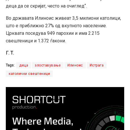
деца да се скријат, често на очиглед“.
Во државата Илиноис живеат 3,5 милиони католици,
што е приближно 27% од вкупното население.
Црквата поседува 949 парохии и има 2.215
свештеници и 1.372 ѓакони.
Г. Т.
Tags:
деца
злоставување
Илиноис
Истрага
католички свештеници