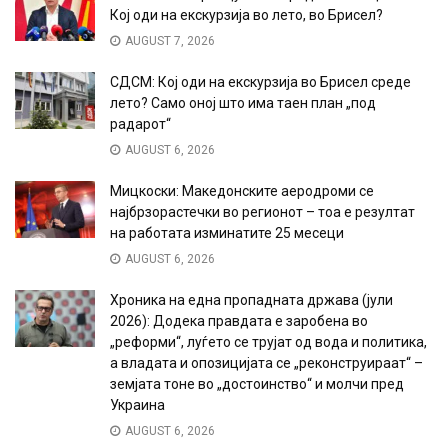
Кој оди на екскурзија во лето, во Брисел?
AUGUST 7, 2026
СДСМ: Кој оди на екскурзија во Брисел среде
лето? Само оној што има таен план „под
радарот“
AUGUST 6, 2026
Мицкоски: Македонските аеродроми се
најбрзорастечки во регионот – тоа е резултат
на работата изминатите 25 месеци
AUGUST 6, 2026
Хроника на една пропадната држава (јули
2026): Додека правдата е заробена во
„реформи“, луѓето се трујат од вода и политика,
а владата и опозицијата се „реконструираат“ –
земјата тоне во „достоинство“ и молчи пред
Украина
AUGUST 6, 2026