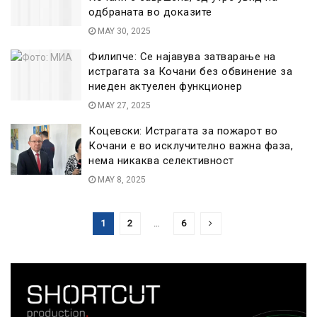
одбраната во доказите
MAY 30, 2025
Филипче: Се најавува затварање на
истрагата за Кочани без обвинение за
ниеден актуелен функционер
MAY 27, 2025
Коцевски: Истрагата за пожарот во
Кочани е во исклучително важна фаза,
нема никаква селективност
MAY 8, 2025
1
2
…
6