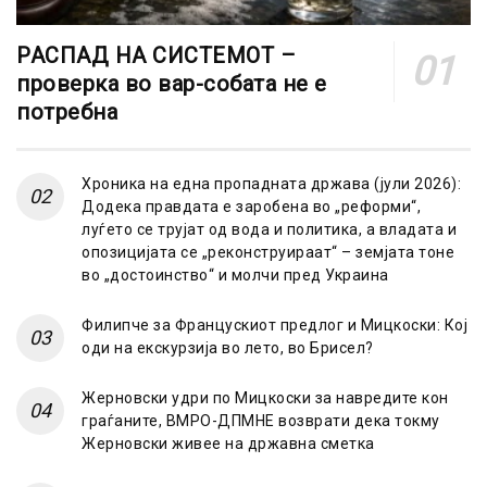
РАСПАД НА СИСТЕМОТ –
проверка во вар-собата не е
потребна
Хроника на една пропадната држава (јули 2026):
Додека правдата е заробена во „реформи“,
луѓето се трујат од вода и политика, а владата и
опозицијата се „реконструираат“ – земјата тоне
во „достоинство“ и молчи пред Украина
Филипче за Францускиот предлог и Мицкоски: Кој
оди на екскурзија во лето, во Брисел?
Жерновски удри по Мицкоски за навредите кон
граѓаните, ВМРО-ДПМНЕ возврати дека токму
Жерновски живее на државна сметка