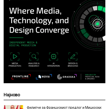
Најново
Филипче за Францускиот предлог и Мицкоски: