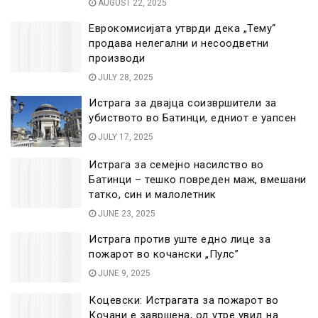
AUGUST 22, 2025
Еврокомисијата утврди дека „Тему“
продава нелегални и несоодветни
производи
JULY 28, 2025
Истрага за двајца соизвршители за
убиството во Батинци, едниот е уапсен
JULY 17, 2025
Истрага за семејно насилство во
Батинци – тешко повреден маж, вмешани
татко, син и малолетник
JUNE 23, 2025
Истрага против уште едно лице за
пожарот во кочански „Пулс”
JUNE 9, 2025
Коцевски: Истрагата за пожарот во
Кочани е завршена, од утре увид на