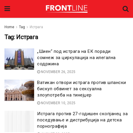
Home
Tag
Истрага
Tag:
Истрага
„Шиен“ под истрага на ЕК поради
сомнеж за циркулација на илегална
содржина
NOVEMBER 26, 2025
Ватикан отвори истрага против шпански
бискуп обвинет за сексуална
злоупотреба на тинејџер
NOVEMBER 10, 2025
Истрага против 27-годишен скопјанец за
поседување и дистрибуција на детска
порнографија