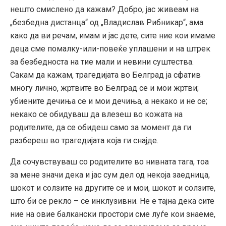
нешто смислено да кажам? Добро, јас живеам на
„безбедна дистанца“ од „Владислав Рибникар“, ама
како да ви речам, имам и јас дете, сите ние кои имаме
деца сме помалку-или-повеќе уплашени и на штрек
за безбедноста на тие мали и невини суштества.
Сакам да кажам, трагедијата во Белград ја сфатив
многу лично, жртвите во Белград се и мои жртви;
убиените дечиња се и мои дечиња, а некако и не се;
некако се обидуваш да влезеш во кожата на
родителите, да се обидеш само за момент да ги
разбереш во трагедијата која ги снајде.
Да сочувствуваш со родителите во нивната тага, тоа
за мене значи дека и јас сум дел од некоја заедница,
шокот и солзите на другите се и мои, шокот и солзите,
што би се рекло – се инклузивни. Не е тајна дека сите
ние на овие балкански простори сме луѓе кои знаеме,