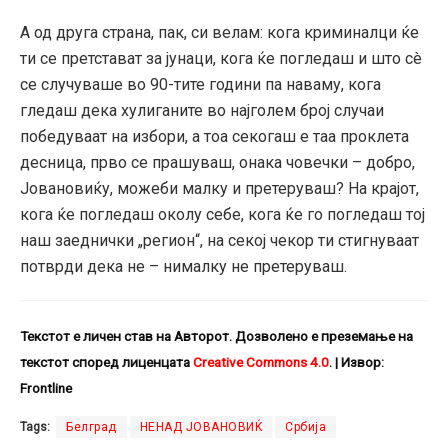
А од друга страна, пак, си велам: кога криминалци ќе
ти се претстават за јунаци, кога ќе погледаш и што сè
се случуваше во 90-тите години па наваму, кога
гледаш дека хулиганите во најголем број случаи
победуваат на избори, а тоа секогаш е таа проклета
десница, прво се прашуваш, онака човечки – добро,
Јовановиќу, можеби малку и претеруваш? На крајот,
кога ќе погледаш околу себе, кога ќе го погледаш тој
наш заеднички „регион“, на секој чекор ти стигнуваат
потврди дека не – нималку не претеруваш.
Текстот е личен став на Авторот. Дозволено е преземање на
текстот според лиценцата
Creative
Commons
4.0
.
| Извор:
Frontline
Tags:
Белград
НЕНАД ЈОВАНОВИЌ
Србија