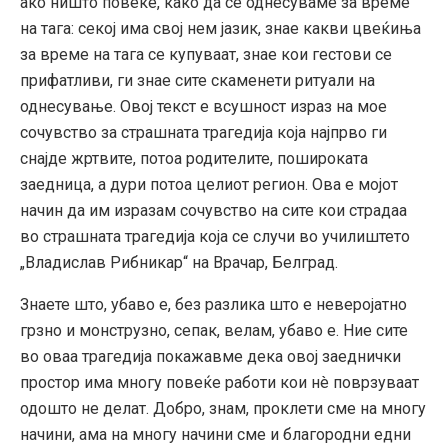
ако ништо повеќе, како да се однесуваме за време
на тага: секој има свој нем јазик, знае какви цвеќиња
за време на тага се купуваат, знае кои гестови се
прифатливи, ги знае сите скаменети ритуали на
однесување. Овој текст е всушност израз на мое
сочувство за страшната трагедија која најпрво ги
снајде жртвите, потоа родителите, пошироката
заедница, а дури потоа целиот регион. Ова е мојот
начин да им изразам сочувство на сите кои страдаа
во страшната трагедија која се случи во училиштето
„Владислав Рибникар“ на Врачар, Белград.
Знаете што, убаво е, без разлика што е неверојатно
грзно и монструзно, сепак, велам, убаво е. Ние сите
во оваа трагедија покажавме дека овој заеднички
простор има многу повеќе работи кои нè поврзуваат
одошто не делат. Добро, знам, проклети сме на многу
начини, ама на многу начини сме и благородни едни