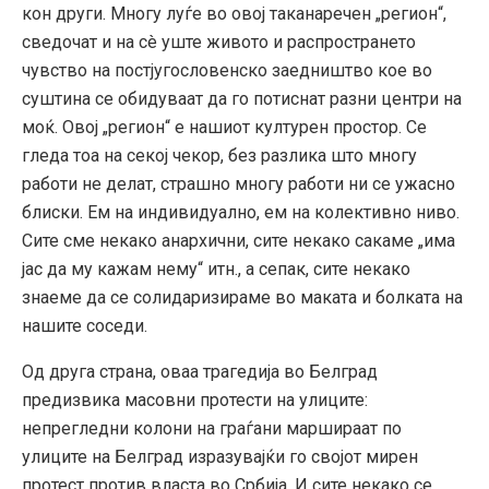
кон други. Многу луѓе во овој таканаречен „регион“,
сведочaт и на сè уште живото и распространето
чувство на постјугословенско заедништво кое во
суштина се обидуваат да го потиснат разни центри на
моќ. Овој „регион“ е нашиот културен простор. Се
гледа тоа на секој чекор, без разлика што многу
работи не делат, страшно многу работи ни се ужасно
блиски. Ем на индивидуално, ем на колективно ниво.
Сите сме некако анархични, сите некако сакаме „има
јас да му кажам нему“ итн., а сепак, сите некако
знаеме да се солидаризираме во маката и болката на
нашите соседи.
Од друга страна, оваа трагедија во Белград
предизвика масовни протести на улиците:
непрегледни колони на граѓани маршираат по
улиците на Белград изразувајќи го својот мирен
протест против власта во Србија. И сите некако се