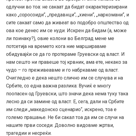
одлучни во тоа: не сакаат да бидат окарактеризирани
како „соросоиди“, „предавнци“, „хиени“, „наркомани“, и
сите сакаат само да живеат во подобро општество од
ова кое денес им се нуди. Искрен да бидам (а, може
ли поинаку?), овие колони во Белград мене ме
потсетија на времето кога ние марширавме
обидувајќи се да го протераме Груевски од власт. И
нам сешто ни правеше тој крвник, ама ете, некако за
чудо – го преживеавме и го набркавме од власт.
Очигледно е дека нешто слично им се случува и на
Србите, со една важна разлика: Вучиќ е многу
поопасен од Груевски, што значи дека нема туку така
лесно да си замине од власт. Е, сега, дали на Србите
им следи „македонско сценарио“, искрено, тоа е
големо прашање. Не би сакал тоа да им се случи на
нашите први соседи. Доволно видовме жртви,
трагедии и несреќи.