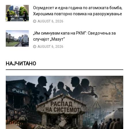
Осумдесет и една година по атомската бомба,
Хирошима повторно повика на разоружување
AUGUST 6, 2026
„Им симнувам капа на РКМ“: Сведочења за
случајот „Мазут“
AUGUST 6, 2026
НАЈЧИТАНО