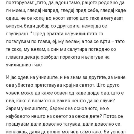
повторувам: „тато, да јадеш тамо, рацете редовно да
ги миеш, гледај напред, гледај пред себе, гледај каде
одиш, не се копај во носот затоа што така влегуваат
вируси, биди добар со другарите, немој да се
глупираш…“ Пред вратата на училиштето го
погалувам по глава, еј, му велам, а тоа се врти – тато
те сака, му велам, а син ми салутира потврдно со
главата дека ја разбрал пораката и влегува на
училишниот час.
И јас одев на училиште, и не знам за другите, за мене
ова убиство претставува крај на светот. Што друго
човек може да каже освен од каде дојде ова, што е
ова, како е возможно вакво нешто да се случи?
Зарем училиштето, барем она основното, не е
најубавото нешто на светот за секое дете? Потоа се
прашувам дали доволно тагував, дали доволно се
исплакав, дали доволно молчев само како би успеал