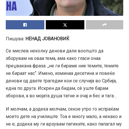
Пишува:
НЕНАД ЈОВАНОВИЌ
Се мислев неколку денови дали воопшто да
зборувам на оваа тема, ама како гласи онаа
преџвакана фраза: „не ги бираме ние темите, темите
не бираат нас“. Имено, изминаа десетина и повеќе
денови од двете трагедии кои се случија во Србија,
една по друга. Искрен да бидам, сè уште барам
зборови, а во мојата душа татне и очај и бес и тага…
И молчам, а додека молчам, секое утро го испраќам
моето дете на училиште. Тоа е многу мало, а некако и
не е; додека му ги врзувам патиките, како папагал му