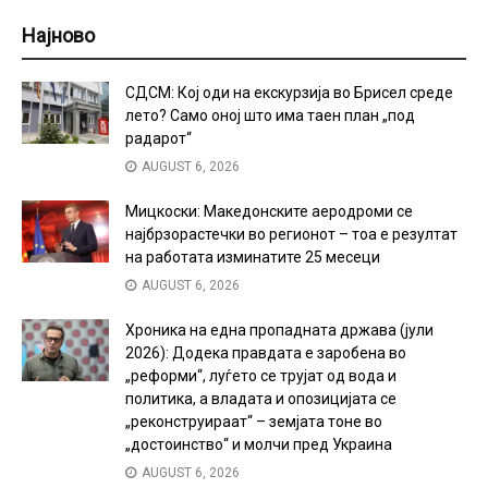
Најново
СДСМ: Кој оди на екскурзија во Брисел среде
лето? Само оној што има таен план „под
радарот“
AUGUST 6, 2026
Мицкоски: Македонските аеродроми се
најбрзорастечки во регионот – тоа е резултат
на работата изминатите 25 месеци
AUGUST 6, 2026
Хроника на една пропадната држава (јули
2026): Додека правдата е заробена во
„реформи“, луѓето се трујат од вода и
политика, а владата и опозицијата се
„реконструираат“ – земјата тоне во
„достоинство“ и молчи пред Украина
AUGUST 6, 2026