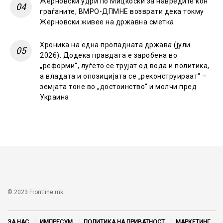
Жерновски удри по Мицкоски за навредите кон
граѓаните, ВМРО-ДПМНЕ возврати дека токму
Жерновски живее на државна сметка
Хроника на една пропадната држава (јули
2026): Додека правдата е заробена во
„реформи“, луѓето се трујат од вода и политика,
а владата и опозицијата се „реконструираат“ –
земјата тоне во „достоинство“ и молчи пред
Украина
© 2023 Frontline.mk
ЗА НАС
ИМПРЕСУМ
ПОЛИТИКА НА ПРИВАТНОСТ
МАРКЕТИНГ